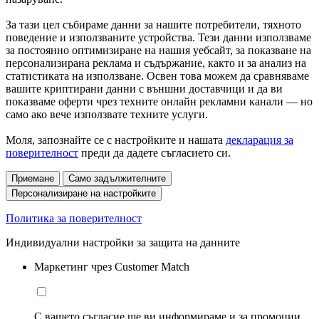
За тази цел събираме данни за нашите потребители, тяхното
поведение и използваните устройства. Тези данни използваме
за постоянно оптимизиране на нашия уебсайт, за показване на
персонализирана реклама и съдържание, както и за анализ на
статистиката на използване. Освен това можем да сравняваме
вашите криптирани данни с външни доставчици и да ви
показваме оферти чрез техните онлайн рекламни канали — но
само ако вече използвате техните услуги.
Моля, запознайте се с настройките и нашата
декларация за
поверителност
преди да дадете съгласието си.
Приемане
Само задължителните
Персонализиране на настройките
Политика за поверителност
Индивидуални настройки за защита на данните
Маркетинг чрез Customer Match
С вашето съгласие ще ви информираме и за промоции