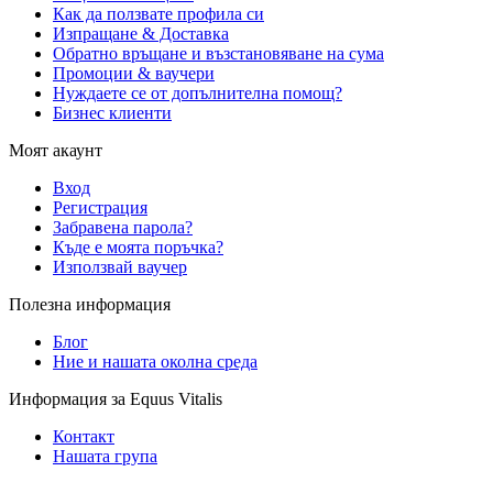
Как да ползвате профила си
Изпращане & Доставка
Обратно връщане и възстановяване на сума
Промоции & ваучери
Нуждаете се от допълнителна помощ?
Бизнес клиенти
Моят акаунт
Вход
Регистрация
Забравена парола?
Къде е моята поръчка?
Използвай ваучер
Полезна информация
Блог
Ние и нашата околна среда
Информация за Equus Vitalis
Контакт
Нашата група