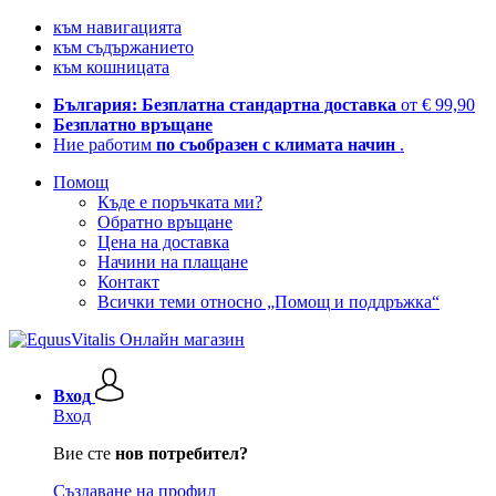
към навигацията
към съдържанието
към кошницата
България: Безплатна стандартна доставка
от € 99,90
Безплатно връщане
Ние работим
по съобразен с климата начин
.
Помощ
Къде е поръчката ми?
Обратно връщане
Цена на доставка
Начини на плащане
Контакт
Всички теми относно „Помощ и поддръжка“
Вход
Вход
Вие сте
нов потребител?
Създаване на профил