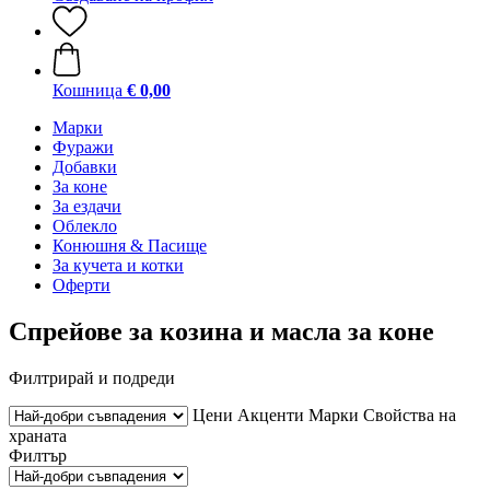
Кошница
€ 0,00
Марки
Фуражи
Добавки
За коне
За ездачи
Облекло
Конюшня & Пасище
За кучета и котки
Оферти
Спрейове за козина и масла за коне
Филтрирай и подреди
Цени
Акценти
Марки
Свойства на
храната
Филтър