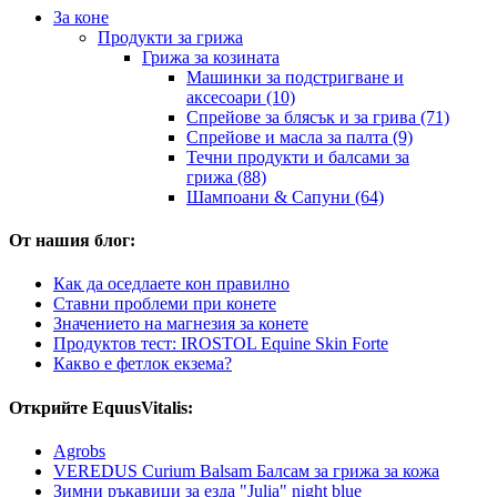
За коне
Продукти за грижа
Грижа за козината
Машинки за подстригване и
аксесоари (10)
Спрейове за блясък и за грива (71)
Спрейове и масла за палта (9)
Течни продукти и балсами за
грижа (88)
Шампоани & Сапуни (64)
От нашия блог:
Как да оседлаете кон правилно
Ставни проблеми при конете
Значението на магнезия за конете
Продуктов тест: IROSTOL Equine Skin Forte
Какво е фетлок екзема?
Открийте EquusVitalis:
Agrobs
VEREDUS Curium Balsam Балсам за грижа за кожа
Зимни ръкавици за езда "Julia" night blue