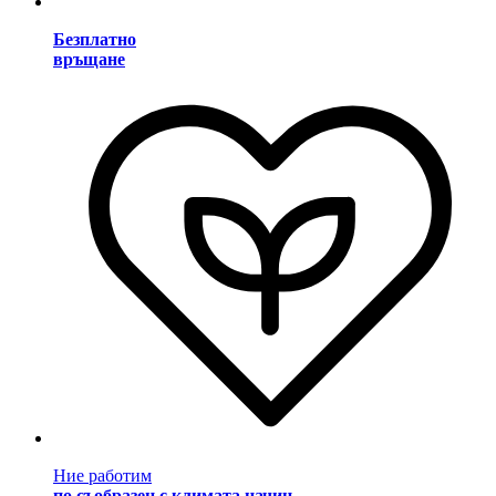
Безплатно
връщане
Ние работим
по съобразен с климата начин
.