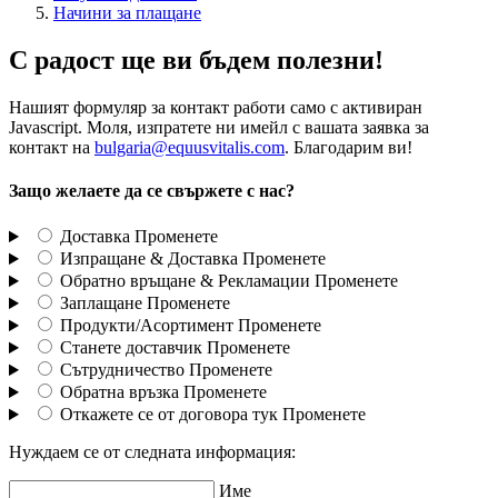
Начини за плащане
С радост ще ви бъдем полезни!
Нашият формуляр за контакт работи само с активиран
Javascript. Моля, изпратете ни имейл с вашата заявка за
контакт на
bulgaria@equusvitalis.com
. Благодарим ви!
Защо желаете да се свържете с нас?
Доставка
Променете
Изпращане & Доставка
Променете
Обратно връщане & Рекламации
Променете
Заплащане
Променете
Продукти/Асортимент
Променете
Станете доставчик
Променете
Сътрудничество
Променете
Обратна връзка
Променете
Откажете се от договора тук
Променете
Нуждаем се от следната информация:
Име