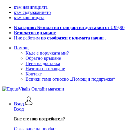
към навигацията
към съдържанието
към кошницата
България: Безплатна стандартна доставка
от € 99,90
Безплатно връщане
Ние работим
по съобразен с климата начин
.
Помощ
Къде е поръчката ми?
Обратно връщане
Цена на доставка
Начини на плащане
Контакт
Всички теми относно „Помощ и поддръжка“
Вход
Вход
Вие сте
нов потребител?
Създаване на профил