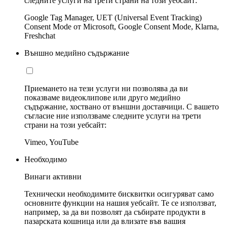
следните услуги на трети страни на този уебсайт:
Google Tag Manager, UET (Universal Event Tracking)
Consent Mode от Microsoft, Google Consent Mode, Klarna,
Freshchat
Външно медийно съдържание
Приемането на тези услуги ни позволява да ви
показваме видеоклипове или друго медийно
съдържание, хоствано от външни доставчици. С вашето
съгласие ние използваме следните услуги на трети
страни на този уебсайт:
Vimeo, YouTube
Необходимо
Винаги активни
Технически необходимите бисквитки осигуряват само
основните функции на нашия уебсайт. Те се използват,
например, за да ви позволят да събирате продукти в
пазарската кошница или да влизате във вашия