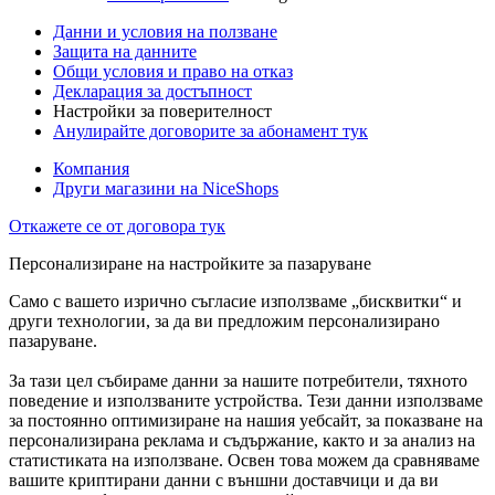
Данни и условия на ползване
Защита на данните
Общи условия и право на отказ
Декларация за достъпност
Настройки за поверителност
Анулирайте договорите за абонамент тук
Компания
Други магазини на NiceShops
Откажете се от договора тук
Персонализиране на настройките за пазаруване
Само с вашето изрично съгласие използваме „бисквитки“ и
други технологии, за да ви предложим персонализирано
пазаруване.
За тази цел събираме данни за нашите потребители, тяхното
поведение и използваните устройства. Тези данни използваме
за постоянно оптимизиране на нашия уебсайт, за показване на
персонализирана реклама и съдържание, както и за анализ на
статистиката на използване. Освен това можем да сравняваме
вашите криптирани данни с външни доставчици и да ви