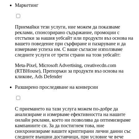
Маркетинг
Приемайки тези услуги, ние можем да показваме
реклами, спонсорирано съдържание, промоции с
отстъпки за нашия уебсайт или продукти въз основа на
вашето поведение при сърфиране и пазаруване и да
измерваме успеха им. С ваше съгласие използваме
следните услуги от трети страни на този уебсайт:
Meta-Pixel, Microsoft Advertising, creativecdn.com
(RTBHouse), Препоръки за продукти въз основа на
кликове, Ads Defender
Разширено проследяване на конверсии
С приемането на тази услуга можем по-добре да
анализираме и измерваме ефективността на нашите
онлайн реклами, което ни позволява да оптимизираме
кампаниите си. За да постигнем това, ние
синхронизираме вашите криптирани лични данни със
следните външни доставчици, при условие че вече