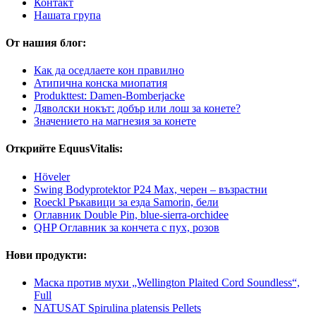
Контакт
Нашата група
От нашия блог:
Как да оседлаете кон правилно
Атипична конска миопатия
Produkttest: Damen-Bomberjacke
Дяволски нокът: добър или лош за конете?
Значението на магнезия за конете
Открийте EquusVitalis:
Höveler
Swing Bodyprotektor P24 Max, черен – възрастни
Roeckl Ръкавици за езда Samorin, бели
Оглавник Double Pin, blue-sierra-orchidee
QHP Оглавник за кончета с пух, розов
Нови продукти:
Маска против мухи „Wellington Plaited Cord Soundless“,
Full
NATUSAT Spirulina platensis Pellets