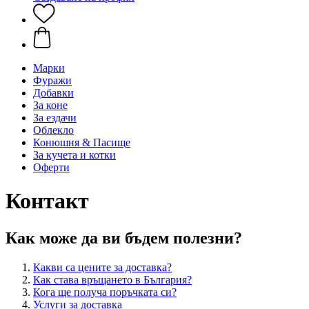
Марки
Фуражи
Добавки
За коне
За ездачи
Облекло
Конюшня & Пасище
За кучета и котки
Оферти
Контакт
Как може да ви бъдем полезни?
Какви са цените за доставка?
Как става връщането в България?
Кога ще получа поръчката си?
Услуги за доставка