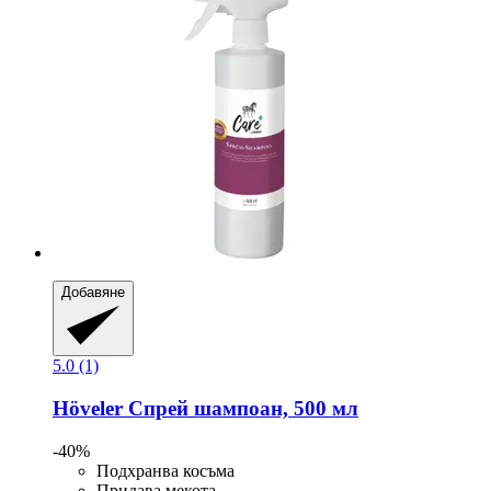
Добавяне
5.0 (1)
Höveler
Спрей шампоан, 500 мл
-40%
Подхранва косъма
Придава мекота