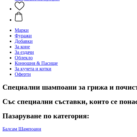
Марки
Фуражи
Добавки
За коне
За ездачи
Облекло
Конюшня & Пасище
За кучета и котки
Оферти
Специални шампоани за грижа и почист
Със специални съставки, които се пона
Пазаруване по категория:
Балсам
Шампоани