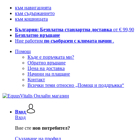
към навигацията
към съдържанието
към кошницата
България: Безплатна стандартна доставка
от € 99,90
Безплатно връщане
Ние работим
по съобразен с климата начин
.
Помощ
Къде е поръчката ми?
Обратно връщане
Цена на доставка
Начини на плащане
Контакт
Всички теми относно „Помощ и поддръжка“
Вход
Вход
Вие сте
нов потребител?
Създаване на профил