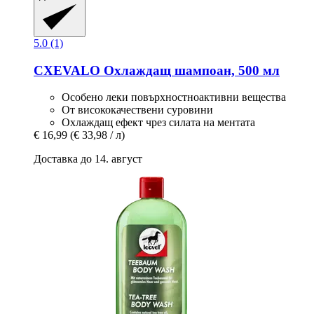
5.0 (1)
CXEVALO
Охлаждащ шампоан, 500 мл
Особено леки повърхностноактивни вещества
От висококачествени суровини
Охлаждащ ефект чрез силата на ментата
€ 16,99
(€ 33,98 / л)
Доставка до 14. август