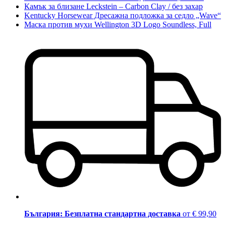
Камък за близане Leckstein – Carbon Clay / без захар
Kentucky Horsewear Дресажна подложка за седло „Wave“
Маска против мухи Wellington 3D Logo Soundless, Full
България: Безплатна стандартна доставка
от € 99,90