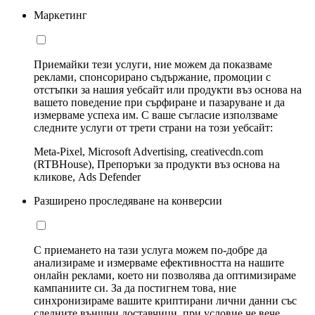
Маркетинг
Приемайки тези услуги, ние можем да показваме
реклами, спонсорирано съдържание, промоции с
отстъпки за нашия уебсайт или продукти въз основа на
вашето поведение при сърфиране и пазаруване и да
измерваме успеха им. С ваше съгласие използваме
следните услуги от трети страни на този уебсайт:
Meta-Pixel, Microsoft Advertising, creativecdn.com
(RTBHouse), Препоръки за продукти въз основа на
кликове, Ads Defender
Разширено проследяване на конверсии
С приемането на тази услуга можем по-добре да
анализираме и измерваме ефективността на нашите
онлайн реклами, което ни позволява да оптимизираме
кампаниите си. За да постигнем това, ние
синхронизираме вашите криптирани лични данни със
следните външни доставчици, при условие че вече