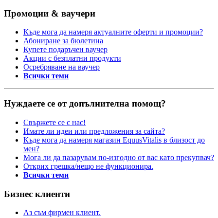
Промоции & ваучери
Къде мога да намеря актуалните оферти и промоции?
Абониране за бюлетина
Купете подаръчен ваучер
Акции с безплатни продукти
Осребряване на ваучер
Всички теми
Нуждаете се от допълнителна помощ?
Свържете се с нас!
Имате ли идеи или предложения за сайта?
Къде мога да намеря магазин EquusVitalis в близост до
мен?
Мога ли да пазарувам по-изгодно от вас като прекупвач?
Открих грешка/нещо не функционира.
Всички теми
Бизнес клиенти
Аз съм фирмен клиент.