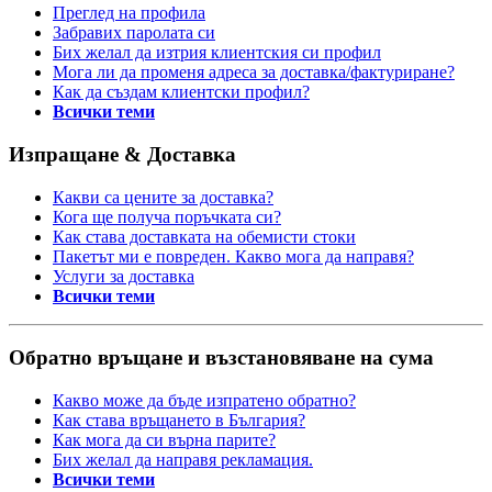
Преглед на профила
Забравих паролата си
Бих желал да изтрия клиентския си профил
Мога ли да променя адреса за доставка/фактуриране?
Как да създам клиентски профил?
Всички теми
Изпращане & Доставка
Какви са цените за доставка?
Кога ще получа поръчката си?
Как става доставката на обемисти стоки
Пакетът ми е повреден. Какво мога да направя?
Услуги за доставка
Всички теми
Обратно връщане и възстановяване на сума
Какво може да бъде изпратено обратно?
Как става връщането в България?
Как мога да си върна парите?
Бих желал да направя рекламация.
Всички теми