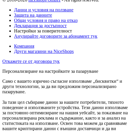
Данни и условия на ползване
Защита на данните
Общи условия и право на отказ
Декларация за достъпност
Настройки за поверителност
Анулирайте договорите за абонамент тук
Компания
Други магазини на NiceShops
Откажете се от договора тук
Персонализиране на настройките за пазаруване
Само с вашето изрично съгласие използваме „бисквитки“ и
други технологии, за да ви предложим персонализирано
пазаруване.
За тази цел събираме данни за нашите потребители, тяхното
поведение и използваните устройства. Тези данни използваме
за постоянно оптимизиране на нашия уебсайт, за показване на
персонализирана реклама и съдържание, както и за анализ на
статистиката на използване. Освен това можем да сравняваме
вашите криптирани данни с външни доставчици и да ви