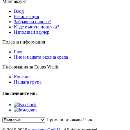
Моят акаунт
Вход
Регистрация
Забравена парола?
Къде е моята поръчка?
Използвай ваучер
Полезна информация
Блог
Ние и нашата околна среда
Информация за Equus Vitalis
Контакт
Нашата група
Последвайте ни:
Промени държава/език
© 2010-2026
niceshops GmbH
- All rights reserved.