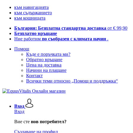
към навигацията
към съдържанието
към кошницата
България: Безплатна стандартна доставка
от € 99,90
Безплатно връщане
Ние работим
по съобразен с климата начин
.
Помощ
Къде е поръчката ми?
Обратно връщане
Цена на доставка
Начини на плащане
Контакт
Всички теми относно „Помощ и поддръжка“
Вход
Вход
Вие сте
нов потребител?
Създаване на профил