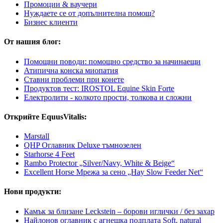
Промоции & ваучери
Нуждаете се от допълнителна помощ?
Бизнес клиенти
От нашия блог:
Помощни поводи: помощно средство за начинаещи
Атипична конска миопатия
Ставни проблеми при конете
Продуктов тест: IROSTOL Equine Skin Forte
Електролити - колкото прости, толкова и сложни
Открийте EquusVitalis:
Marstall
QHP Оглавник Deluxe тъмнозелен
Starhorse 4 Feet
Rambo Protector „Silver/Navy, White & Beige“
Excellent Horse Мрежа за сено „Hay Slow Feeder Net“
Нови продукти:
Камък за близане Leckstein – борови иглички / без захар
Найлонов оглавник с агнешка подплата Soft, natural