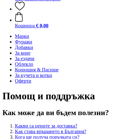
Кошница
€ 0,00
Марки
Фуражи
Добавки
За коне
За ездачи
Облекло
Конюшня & Пасище
За кучета и котки
Оферти
Помощ и поддръжка
Как може да ви бъдем полезни?
Какви са цените за доставка?
Как става връщането в България?
Кога ще получа поръчката си?