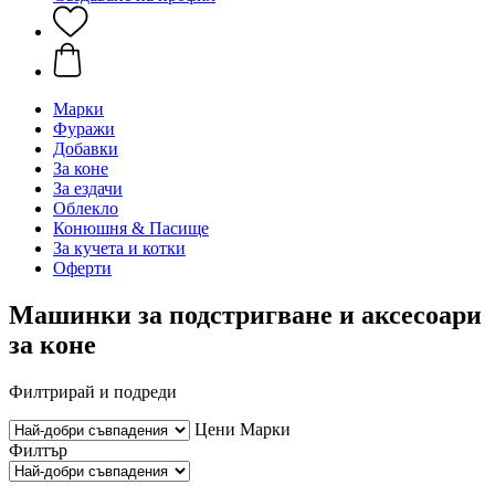
Марки
Фуражи
Добавки
За коне
За ездачи
Облекло
Конюшня & Пасище
За кучета и котки
Оферти
Машинки за подстригване и аксесоари
за коне
Филтрирай и подреди
Цени
Марки
Филтър