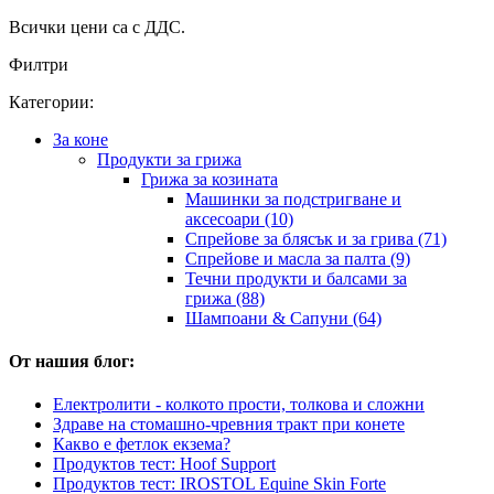
Всички цени са с ДДС.
Филтри
Категории:
За коне
Продукти за грижа
Грижа за козината
Машинки за подстригване и
аксесоари (10)
Спрейове за блясък и за грива (71)
Спрейове и масла за палта (9)
Течни продукти и балсами за
грижа (88)
Шампоани & Сапуни (64)
От нашия блог:
Електролити - колкото прости, толкова и сложни
Здраве на стомашно-чревния тракт при конете
Какво е фетлок екзема?
Продуктов тест: Hoof Support
Продуктов тест: IROSTOL Equine Skin Forte