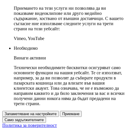
Приемането на тези услуги ни позволява да ви
показваме видеоклипове или друго медийно
съдържание, хоствано от външни доставчици. С вашето
съгласие ние използваме следните услуги на трети
страни на този уебсайт:
Vimeo, YouTube
Необходимо
Винаги активни
Технически необходимите бисквитки осигуряват само
основните функции на нашия уебсайт. Те се използват,
например, за да ви позволят да събирате продукти в
пазарската кошница или да влизате във вашия
клиентски акаунт. Това означава, че не е възможно да
направим каквито и да било заключения за вас и всички
получени данни никога няма да бъдат предадени на
трети страни.
Запаметяване на настройките
Приемане
Само задължителните
Политика за поверителност