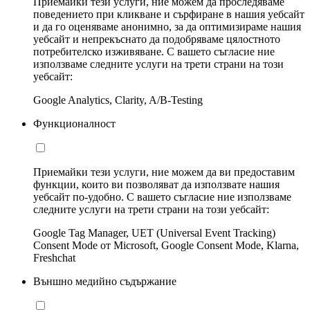
Приемайки тези услуги, ние можем да проследяваме
поведението при кликване и сърфиране в нашия уебсайт
и да го оценяваме анонимно, за да оптимизираме нашия
уебсайт и непрекъснато да подобряваме цялостното
потребителско изживяване. С вашето съгласие ние
използваме следните услуги на трети страни на този
уебсайт:
Google Analytics, Clarity, A/B-Testing
Функционалност
Приемайки тези услуги, ние можем да ви предоставим
функции, които ви позволяват да използвате нашия
уебсайт по-удобно. С вашето съгласие ние използваме
следните услуги на трети страни на този уебсайт:
Google Tag Manager, UET (Universal Event Tracking)
Consent Mode от Microsoft, Google Consent Mode, Klarna,
Freshchat
Външно медийно съдържание