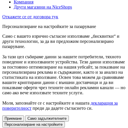
Компания
Други магазини на NiceShops
Откажете се от договора тук
Персонализиране на настройките за пазаруване
Само с вашето изрично съгласие използваме „бисквитки“ и
други технологии, за да ви предложим персонализирано
пазаруване.
За тази цел събираме данни за нашите потребители, тяхното
поведение и използваните устройства. Тези данни използваме
за постоянно оптимизиране на нашия уебсайт, за показване на
персонализирана реклама и съдържание, както и за анализ на
статистиката на използване. Освен това можем да сравняваме
вашите криптирани данни с външни доставчици и да ви
показваме оферти чрез техните онлайн рекламни канали — но
само ако вече използвате техните услуги.
Моля, запознайте се с настройките и нашата
декларация за
поверителност
преди да дадете съгласието си.
Приемане
Само задължителните
Персонализиране на настройките