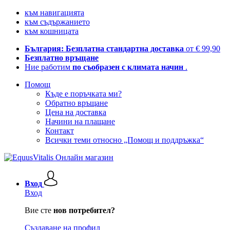
към навигацията
към съдържанието
към кошницата
България: Безплатна стандартна доставка
от € 99,90
Безплатно връщане
Ние работим
по съобразен с климата начин
.
Помощ
Къде е поръчката ми?
Обратно връщане
Цена на доставка
Начини на плащане
Контакт
Всички теми относно „Помощ и поддръжка“
Вход
Вход
Вие сте
нов потребител?
Създаване на профил