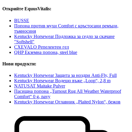
Открийте EquusVitalis:
BUSSE
Попона против мухи Comfort с кръстосани ремъци,
тъмносиня
Kentucky Horsewear Подложка за седло за скачане
"Softshell"
CXEVALO Репелентен гел
QHP Екземна попона, steel blue
Нови продукти:
Kentucky Horsewear Защита за ноздри Anti-Fly, Full
Kentucky Horsewear Водещо въже „Loop“, 2,8 m
NATUSAT Maitake Pulver
Пасищна попона „Turnout Rug All Weather Waterproof
Comfort“ 0 g, navy
Kentucky Horsewear Оглавник „Plaited Nylon“, бежов