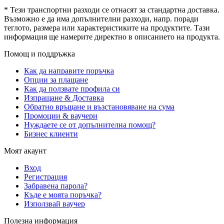
* Тези транспортни разходи се отнасят за стандартна доставка.
Възможно е да има допълнителни разходи, напр. поради
теглото, размера или характеристиките на продуктите. Тази
информация ще намерите директно в описанието на продукта.
Помощ и поддръжка
Как да направите поръчка
Опции за плащане
Как да ползвате профила си
Изпращане & Доставка
Обратно връщане и възстановяване на сума
Промоции & ваучери
Нуждаете се от допълнителна помощ?
Бизнес клиенти
Моят акаунт
Вход
Регистрация
Забравена парола?
Къде е моята поръчка?
Използвай ваучер
Полезна информация