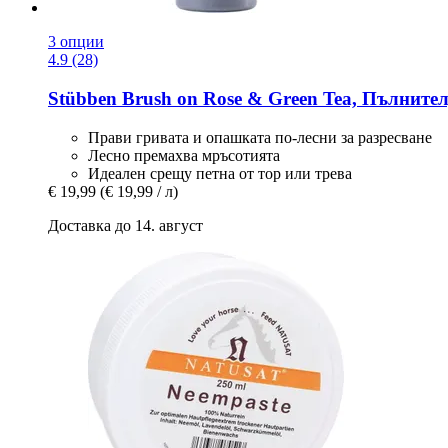
3 опции
4.9 (28)
Stübben
Brush on Rose & Green Tea, Пълнител
Прави гривата и опашката по-лесни за разресване
Лесно премахва мръсотията
Идеален срещу петна от тор или трева
€ 19,99
(€ 19,99 / л)
Доставка до 14. август