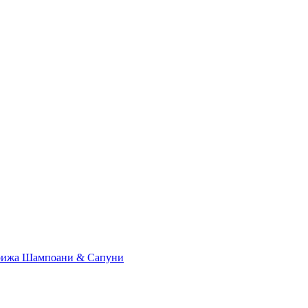
рижа
Шампоани & Сапуни