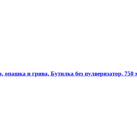
 опашка и грива, Бутилка без пулверизатор, 750 