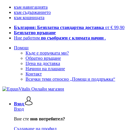
към навигацията
към съдържанието
към кошницата
България: Безплатна стандартна доставка
от € 99,90
Безплатно връщане
Ние работим
по съобразен с климата начин
.
Помощ
Къде е поръчката ми?
Обратно връщане
Цена на доставка
Начини на плащане
Контакт
Всички теми относно „Помощ и поддръжка“
Вход
Вход
Вие сте
нов потребител?
Създаване на профил