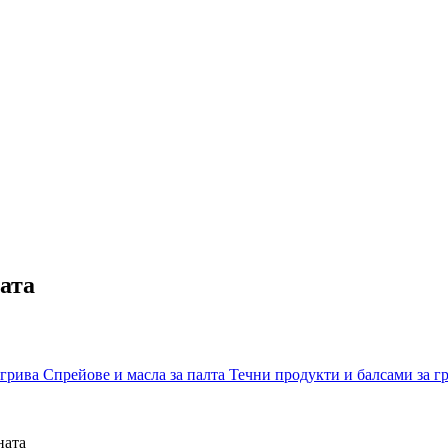
ата
 грива
Спрейове и масла за палта
Течни продукти и балсами за г
ната