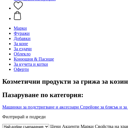
Марки
Фуражи
Добавки
За коне
За ездачи
Облекло
Конюшня & Пасище
За кучета и котки
Оферти
Козметични продукти за грижа за козин
Пазаруване по категория:
Машинки за подстригване и аксесоари
Спрейове за блясък и за
Филтрирай и подреди
Цени
Акценти
Марки
Свойства на хра