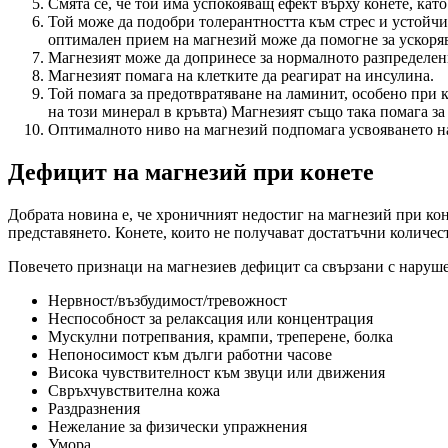
Смята се, че той има успокояващ ефект върху конете, кат
Той може да подобри толерантността към стрес и устойчи
оптимален прием на магнезий може да помогне за ускоряв
Магнезият може да допринесе за нормалното разпределен
Магнезият помага на клетките да реагират на инсулина.
Той помага за предотвратяване на ламинит, особено при к
на този минерал в кръвта) Магнезият също така помага з
Оптималното ниво на магнезий подпомага усвояването на 
Дефицит на магнезий при конете
Добрата новина е, че хроничният недостиг на магнезий при кон
представянето. Конете, които не получават достатъчни количест
Повечето признаци на магнезиев дефицит са свързани с наруш
Нервност/възбудимост/тревожност
Неспособност за релаксация или концентрация
Мускулни потрепвания, крампи, треперене, болка
Непоносимост към дълги работни часове
Висока чувствителност към звуци или движения
Свръхчувствителна кожа
Раздразнения
Нежелание за физически упражнения
Умора