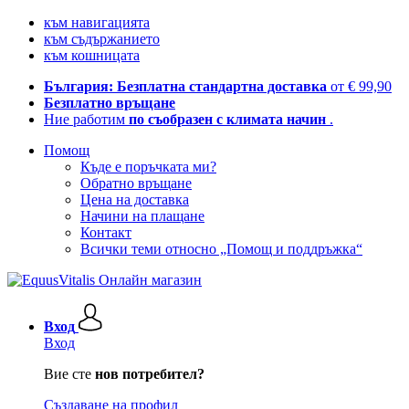
към навигацията
към съдържанието
към кошницата
България: Безплатна стандартна доставка
от € 99,90
Безплатно връщане
Ние работим
по съобразен с климата начин
.
Помощ
Къде е поръчката ми?
Обратно връщане
Цена на доставка
Начини на плащане
Контакт
Всички теми относно „Помощ и поддръжка“
Вход
Вход
Вие сте
нов потребител?
Създаване на профил