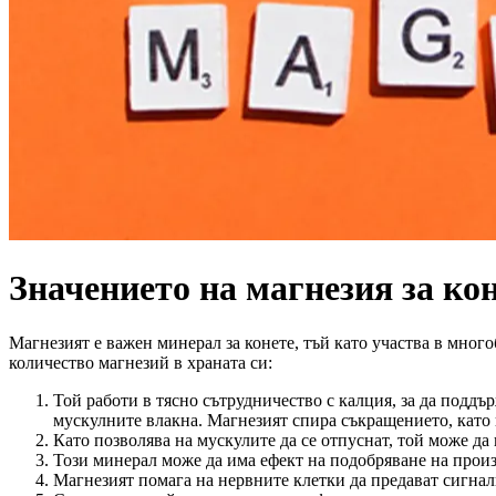
Значението на магнезия за ко
Магнезият е важен минерал за конете, тъй като участва в мног
количество магнезий в храната си:
Той работи в тясно сътрудничество с калция, за да поддъ
мускулните влакна. Магнезият спира съкращението, като 
Като позволява на мускулите да се отпуснат, той може д
Този минерал може да има ефект на подобряване на произ
Магнезият помага на нервните клетки да предават сигна