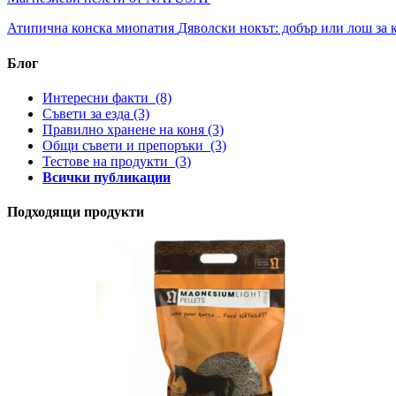
Атипична конска миопатия
Дяволски нокът: добър или лош за 
Блог
Интересни факти
(8)
Съвети за езда
(3)
Правилно хранене на коня
(3)
Общи съвети и препоръки
(3)
Тестове на продукти
(3)
Всички публикации
Подходящи продукти