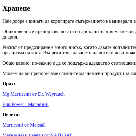
Хранене
Най-добре е винаги да коригирате съдържанието на минерали в 
Обикновено се препоръчва дозата на допълнителния магнезий да
диария.
Рискът от предозиране е много нисък, когато давате допълните
организма на коня. Въпреки това даването на високи дози може
Общо казано, по-важно е да се поддържа адекватно съотношени
Можем да ви препоръчаме следните магнезиеви продукти за ко
Прах:
Mg Магнезий от Dr. Weyrauch
EquiPower - Магнезий
Пелети:
Магнезий от Marstall
Магнезиеви пелети от NATUSAT