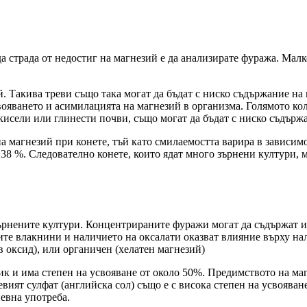
а страда от недостиг на магнезий е да анализирате фуража. Малко
й. Такива треви също така могат да бъдат с ниско съдържание на
вояването и асимилацията на магнезий в организма. Голямото к
кисели или глинести почви, също могат да бъдат с ниско съдържа
а магнезий при конете, тъй като смилаемостта варира в зависим
- 38 %. Следователно конете, които ядат много зърнени култури, 
ърнените култури. Концентрираните фуражи могат да съдържат и
ите влакнини и наличието на оксалати оказват влияние върху н
 оксид), или органичен (хелатен магнезий)
к и има степен на усвояване от около 50%. Предимството на магн
иевият сулфат (английска сол) също е с висока степен на усвояван
невна употреба.