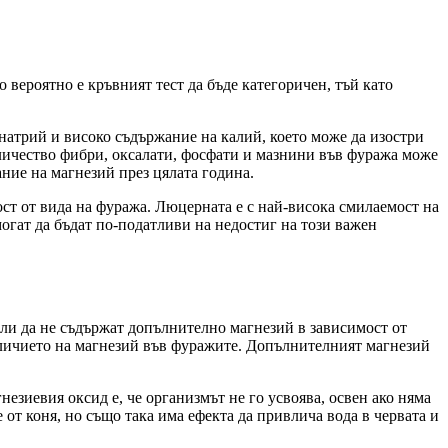
 вероятно е кръвният тест да бъде категоричен, тъй като
 натрий и високо съдържание на калий, което може да изостри
оличество фибри, оксалати, фосфати и мазнини във фуража може
ние на магнезий през цялата година.
ост от вида на фуража. Люцерната е с най-висока смилаемост на
могат да бъдат по-податливи на недостиг на този важен
ли да не съдържат допълнително магнезий в зависимост от
аличието на магнезий във фуражите. Допълнителният магнезий
езиевия оксид е, че организмът не го усвоява, освен ако няма
е от коня, но също така има ефекта да привлича вода в червата и