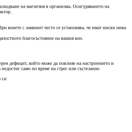
азходване на магнезия в организма. Осигуряването на
актор.
При конете с ламинит често се установява, че имат ниски нива
цялостното благосъстояние на вашия кон.
мерен дефицит, който може да повлияе на настроението и
 недостиг само по време на стрес или състезание.
 са: