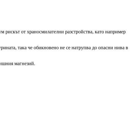
мум рискът от храносмилателни разстройства, като например
урината, така че обикновено не се натрупва до опасни нива в
лишния магнезий.