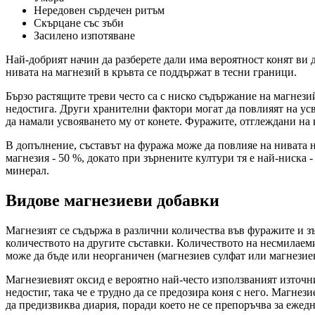
Нередовен сърдечен ритъм
Скърцане със зъби
Засилено изпотяване
Най-добрият начин да разберете дали има вероятност конят ви д
нивата на магнезий в кръвта се поддържат в тесни граници.
Бързо растящите треви често са с ниско съдържание на магнези
недостига. Други хранителни фактори могат да повлияят на ус
да намали усвояването му от конете. Фуражите, отглеждани на 
В допълнение, съставът на фуража може да повлияе на нивата н
магнезия - 50 %, докато при зърнените култури тя е най-ниска 
минерал.
Видове магнезиеви добавки
Магнезият се съдържа в различни количества във фуражите и з
количеството на другите съставки. Количеството на несмилаем
може да бъде или неорганичен (магнезиев сулфат или магнезиев
Магнезиевият оксид е вероятно най-често използваният източни
недостиг, така че е трудно да се предозира коня с него. Магнез
да предизвиква диария, поради което не се препоръчва за ежед