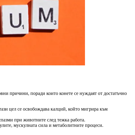
овни причини, поради които конете се нуждаят от достатъчно
 тази цел се освобождава калций, който мигрира към
спазми при животните след тежка работа.
улите, мускулната сила и метаболитните процеси.