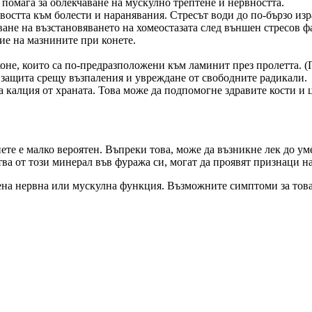
о помага за облекчаване на мускулно трептене и нервността.
востта към болести и наранявания. Стресът води до по-бързо изр
ане на възстановяването на хомеостазата след външен стресов ф
ие на мазнините при конете.
оне, които са по-предразположени към ламинит през пролетта. (
а защита срещу възпаления и увреждане от свободните радикали.
калция от храната. Това може да подпомогне здравите кости и 
ете е малко вероятен. Въпреки това, може да възникне лек до у
ва от този минерал във фуража си, могат да проявят признаци на
ена нервна или мускулна функция. Възможните симптоми за това