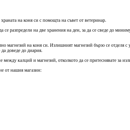
храната на коня си с помощта на съвет от ветеринар.
 се разпредели на две хранения на ден, за да се сведе до мини
лно магнезий на коня си. Излишният магнезий бързо се отделя с 
 да доведе до диария.
е между калций и магнезий, отколкото да се притеснявате за из
не от нашия магазин: