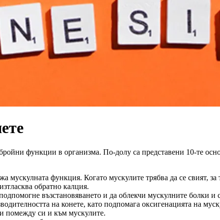
нете
обройни функции в организма. По-долу са представени 10-те осн
ржа мускулната функция. Когато мускулите трябва да се свият, за
изтласква обратно калция.
а подпомогне възстановяването и да облекчи мускулните болки и 
водителността на конете, като подпомага оксигенацията на муск
ли помежду си и към мускулите.