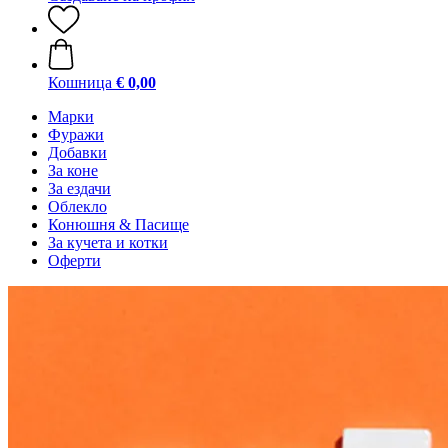
Кошница
€ 0,00
Марки
Фуражи
Добавки
За коне
За ездачи
Облекло
Конюшня & Пасище
За кучета и котки
Оферти