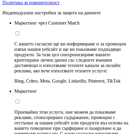
Политика за поверителност
Индивидуални настройки за защита на данните
Маркетинг чрез Customer Match
С вашето съгласие ще ви информираме и за промоции
извън нашия уебсайт и ще ви показваме подходящи
продукти. За тази цел синхронизираме вашите
криптирани лични данни със следните външни
доставчици и използваме техните канали за онлайн
реклама, ако вече използвате техните услуги:
Bing, Criteo, Meta, Google, LinkedIn, Pinterest, TikTok
Маркетинг
Приемайки тези услуги, ние можем да показваме
реклами, спонсорирано съдържание, промоции с
отстъпки за нашия уебсайт или продукти въз основа на
вашето поведение при сърфиране и пазаруване и да
измерваме успеха им. С ваше съгласие използваме