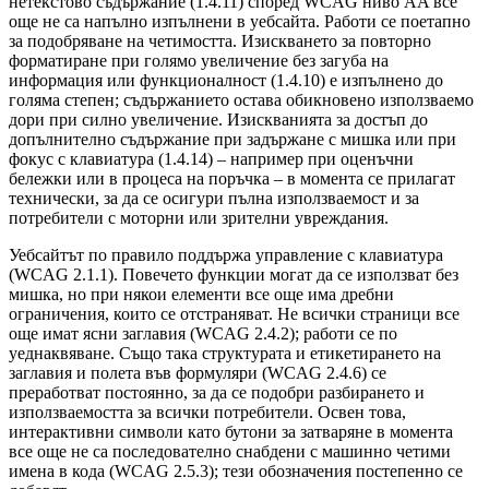
нетекстово съдържание (1.4.11) според WCAG ниво AA все
още не са напълно изпълнени в уебсайта. Работи се поетапно
за подобряване на четимостта. Изискването за повторно
форматиране при голямо увеличение без загуба на
информация или функционалност (1.4.10) е изпълнено до
голяма степен; съдържанието остава обикновено използваемо
дори при силно увеличение. Изискванията за достъп до
допълнително съдържание при задържане с мишка или при
фокус с клавиатура (1.4.14) – например при оценъчни
бележки или в процеса на поръчка – в момента се прилагат
технически, за да се осигури пълна използваемост и за
потребители с моторни или зрителни увреждания.
Уебсайтът по правило поддържа управление с клавиатура
(WCAG 2.1.1). Повечето функции могат да се използват без
мишка, но при някои елементи все още има дребни
ограничения, които се отстраняват. Не всички страници все
още имат ясни заглавия (WCAG 2.4.2); работи се по
уеднаквяване. Също така структурата и етикетирането на
заглавия и полета във формуляри (WCAG 2.4.6) се
преработват постоянно, за да се подобри разбирането и
използваемостта за всички потребители. Освен това,
интерактивни символи като бутони за затваряне в момента
все още не са последователно снабдени с машинно четими
имена в кода (WCAG 2.5.3); тези обозначения постепенно се