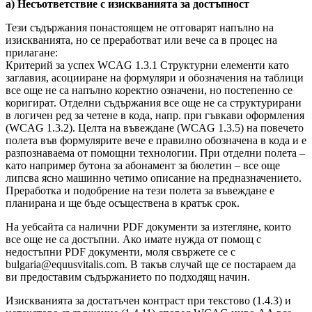
a) Несъответствие с изискванията за достъпност
Тези съдържания понастоящем не отговарят напълно на
изискванията, но се преработват или вече са в процес на
прилагане:
Критерий за успех WCAG 1.3.1 Структурни елементи като
заглавия, асоцииране на формуляри и обозначения на таблици
все още не са напълно коректно означени, но постепенно се
коригират. Отделни съдържания все още не са структурирани
в логичен ред за четене в кода, напр. при гъвкави оформления
(WCAG 1.3.2). Целта на въвеждане (WCAG 1.3.5) на повечето
полета във формулярите вече е правилно обозначена в кода и е
разпознаваема от помощни технологии. При отделни полета –
като например бутона за абонамент за бюлетин – все още
липсва ясно машинно четимо описание на предназначението.
Преработка и подобрение на тези полета за въвеждане е
планирана и ще бъде осъществена в кратък срок.
На уебсайта са налични PDF документи за изтегляне, които
все още не са достъпни. Ако имате нужда от помощ с
недостъпни PDF документи, моля свържете се с
bulgaria@equusvitalis.com. В такъв случай ще се постараем да
ви предоставим съдържанието по подходящ начин.
Изискванията за достатъчен контраст при текстово (1.4.3) и