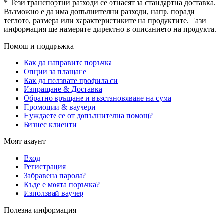
* Тези транспортни разходи се отнасят за стандартна доставка.
Възможно е да има допълнителни разходи, напр. поради
теглото, размера или характеристиките на продуктите. Тази
информация ще намерите директно в описанието на продукта.
Помощ и поддръжка
Как да направите поръчка
Опции за плащане
Как да ползвате профила си
Изпращане & Доставка
Обратно връщане и възстановяване на сума
Промоции & ваучери
Нуждаете се от допълнителна помощ?
Бизнес клиенти
Моят акаунт
Вход
Регистрация
Забравена парола?
Къде е моята поръчка?
Използвай ваучер
Полезна информация