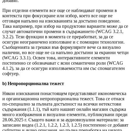
добавят.
При отделни елементи все още се наблюдават промени в
контекста при фокусиране или избор, което все още не
отговаря напълно на изискванията за достъпно поведение.
Така например, при избор на продуктови варианти може да се
случат автоматични промени в съдържанието (WCAG 3.2.1,
3.2.2). Тези функции в момента се преработват, за да се
осигури неограничено използване и с помощни технологии.
Съобщенията за грешки във формулярите вече са визуално
налични, но все още не са напълно достъпни за екранни четци
(WCAG 3.3.1). Освен това, интерактивните елементи
постепенно се обозначават с ясни семантични роли (WCAG
4.1.2), за да се осигури използваемостта им със спомагателен
софтуер.
b) Непропорционална тежест
Някои изисквания понастоящем представляват икономическа
и организационна непропорционална тежест. Това се отнася
по-специално за пълната достъпност на всички нетекстови
съдържания (1.1.1), тъй като нашият онлайн магазин съдържа
много изображения и визуални елементи, публикувани преди
28.06.2025 г. Същото важи и за аудиовизуални материали: за
записани видеа (1.2.1, 1.2.2, 1.2.3, 1.2.5) постепенно се добавят
субтитри и аудио описания, но пълна преработка на цялото