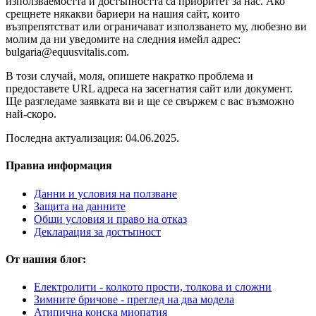
използваемостта и достъпността са приоритет за нас. Ако
срещнете някакви бариери на нашия сайт, които
възпрепятстват или ограничават използването му, любезно ви
молим да ни уведомите на следния имейл адрес:
bulgaria@equusvitalis.com.
В този случай, моля, опишете накратко проблема и
предоставете URL адреса на засегнатия сайт или документ.
Ще разгледаме заявката ви и ще се свържем с вас възможно
най-скоро.
Последна актуализация: 04.06.2025.
Правна информация
Данни и условия на ползване
Защита на данните
Общи условия и право на отказ
Декларация за достъпност
От нашия блог:
Електролити - колкото прости, толкова и сложни
Зимните бричове - преглед на два модела
Атипична конска миопатия