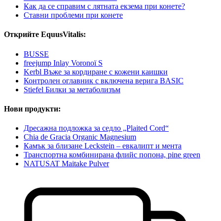
Как да се справим с лятната екзема при конете?
Ставни проблеми при конете
Открийте EquusVitalis:
BUSSE
freejump Inlay Voronoï S
Kerbl Въже за кордиране с кожени каишки
Контролен оглавник с включена верига BASIC
Stiefel Билки за метаболизъм
Нови продукти:
Дресажна подложка за седло „Plaited Cord“
Chia de Gracia Organic Magnesium
Камък за близане Leckstein – евкалипт и мента
Транспортна комбинирана флийс попона, pine green
NATUSAT Maitake Pulver