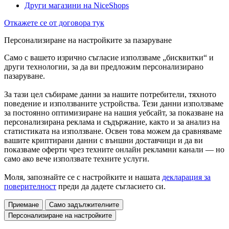
Други магазини на NiceShops
Откажете се от договора тук
Персонализиране на настройките за пазаруване
Само с вашето изрично съгласие използваме „бисквитки“ и
други технологии, за да ви предложим персонализирано
пазаруване.
За тази цел събираме данни за нашите потребители, тяхното
поведение и използваните устройства. Тези данни използваме
за постоянно оптимизиране на нашия уебсайт, за показване на
персонализирана реклама и съдържание, както и за анализ на
статистиката на използване. Освен това можем да сравняваме
вашите криптирани данни с външни доставчици и да ви
показваме оферти чрез техните онлайн рекламни канали — но
само ако вече използвате техните услуги.
Моля, запознайте се с настройките и нашата
декларация за
поверителност
преди да дадете съгласието си.
Приемане
Само задължителните
Персонализиране на настройките