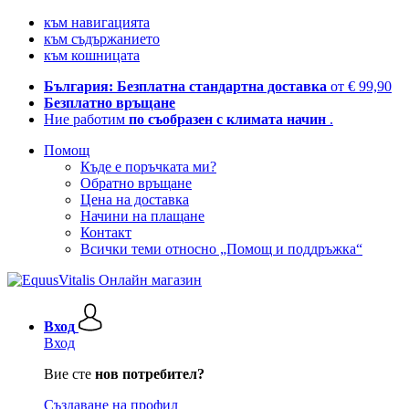
към навигацията
към съдържанието
към кошницата
България: Безплатна стандартна доставка
от € 99,90
Безплатно връщане
Ние работим
по съобразен с климата начин
.
Помощ
Къде е поръчката ми?
Обратно връщане
Цена на доставка
Начини на плащане
Контакт
Всички теми относно „Помощ и поддръжка“
Вход
Вход
Вие сте
нов потребител?
Създаване на профил