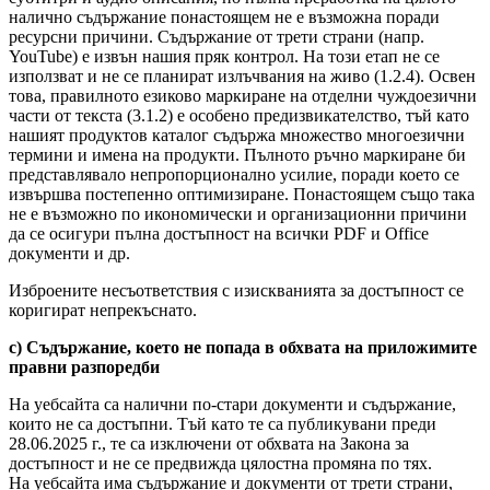
налично съдържание понастоящем не е възможна поради
ресурсни причини. Съдържание от трети страни (напр.
YouTube) е извън нашия пряк контрол. На този етап не се
използват и не се планират излъчвания на живо (1.2.4). Освен
това, правилното езиково маркиране на отделни чуждоезични
части от текста (3.1.2) е особено предизвикателство, тъй като
нашият продуктов каталог съдържа множество многоезични
термини и имена на продукти. Пълното ръчно маркиране би
представлявало непропорционално усилие, поради което се
извършва постепенно оптимизиране. Понастоящем също така
не е възможно по икономически и организационни причини
да се осигури пълна достъпност на всички PDF и Office
документи и др.
Изброените несъответствия с изискванията за достъпност се
коригират непрекъснато.
c) Съдържание, което не попада в обхвата на приложимите
правни разпоредби
На уебсайта са налични по-стари документи и съдържание,
които не са достъпни. Тъй като те са публикувани преди
28.06.2025 г., те са изключени от обхвата на Закона за
достъпност и не се предвижда цялостна промяна по тях.
На уебсайта има съдържание и документи от трети страни,