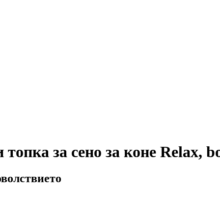
топка за сено за коне Relax, b
оволствието