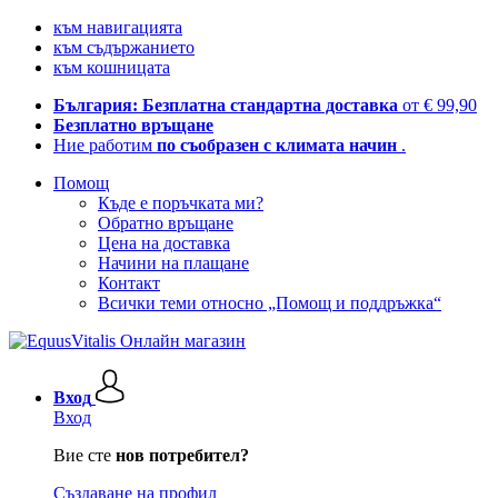
към навигацията
към съдържанието
към кошницата
България: Безплатна стандартна доставка
от € 99,90
Безплатно връщане
Ние работим
по съобразен с климата начин
.
Помощ
Къде е поръчката ми?
Обратно връщане
Цена на доставка
Начини на плащане
Контакт
Всички теми относно „Помощ и поддръжка“
Вход
Вход
Вие сте
нов потребител?
Създаване на профил