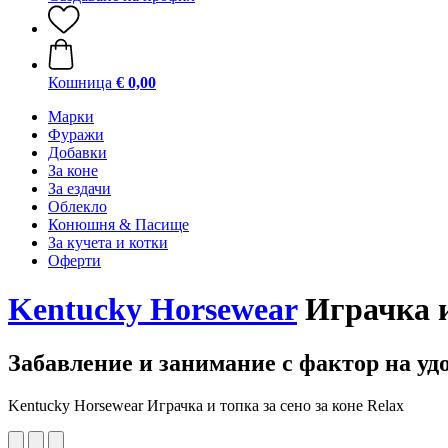
Кошница
€ 0,00
Марки
Фуражи
Добавки
За коне
За ездачи
Облекло
Конюшня & Пасище
За кучета и котки
Оферти
Kentucky Horsewear
Играчка и 
Забавление и занимание с фактор на уд
Kentucky Horsewear Играчка и топка за сено за коне Relax