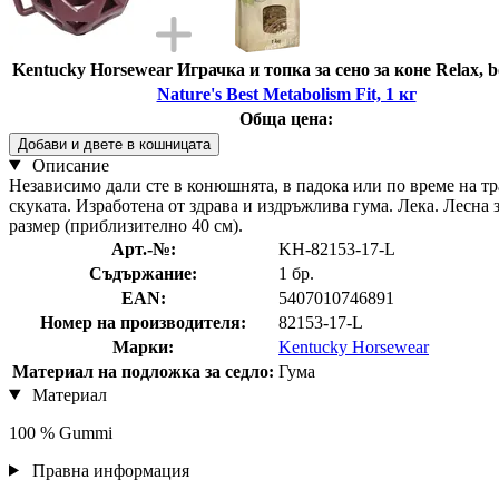
Kentucky Horsewear Играчка и топка за сено за коне Relax, 
Nature's Best Metabolism Fit, 1 кг
Обща цена:
Добави и двете в кошницата
Описание
Независимо дали сте в конюшнята, в падока или по време на тра
скуката. Изработена от здрава и издръжлива гума. Лека. Лесна 
размер (приблизително 40 см).
Арт.-№:
KH-82153-17-L
Съдържание:
1 бр.
EAN:
5407010746891
Номер на производителя:
82153-17-L
Марки:
Kentucky Horsewear
Материал на подложка за седло:
Гума
Материал
100 % Gummi
Правна информация