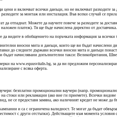
щи цени и включват всички данъци, но не включват разходите за 
и разходите за монтаж или инсталация. Във всеки случай се прил
гат да отпаднат. Можете да научите повече за разходите за доста
а наложен платеж). Тя ще бъде начислена директно от доставчика.
те да видите в обобщението на поръчката информация за всички т
лнителни вносни мита и данъци, които ще ви бъдат начислени д
доставки до следните държави всички вносни мита и данъци пона
да ви бъдат начислявани допълнителни такси: Великобритания, Ш
ерки на www.equusvitalis.bg, за да ви предложим персонализира
ализиране с всяка оферта.
ваучери: безплатни промоционални ваучери (напр. промоционални
а стоки или рекламации (ако вие ги приемете). Всички видове ва
вид, не се предоставя замяна, ако наличният кредит не може да б
 кампании и са с ограничена валидност. Те могат да бъдат обвър
стимост с други отстъпки). Действащите към момента условия се