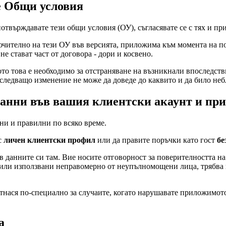
е Общи условия
 потвърждавате тези общи условия (ОУ), съгласявате се с тях и п
ючително на тези ОУ във версията, приложима към момента на п
е стават част от договора - дори и косвено.
о това е необходимо за отстраняване на възникнали впоследств
ледващо изменение не може да доведе до каквито и да било неб
данни във вашия клиентски акаунт и при
лни и правилни по всяко време.
с
личен клиентски профил
или да правите поръчки като гост
бе
 данните си там. Вие носите отговорност за поверителността на
били използвани неправомерно от неупълномощени лица, трябва 
 отнася по-специално за случаите, когато нарушавате приложимо
а