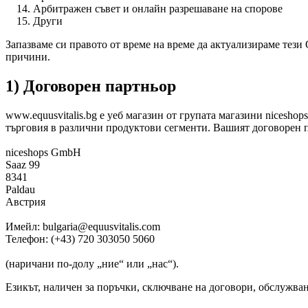
Арбитражен съвет и онлайн разрешаване на спорове
Други
Запазваме си правото от време на време да актуализираме тез
причини.
1) Договорен партньор
www.equusvitalis.bg е уеб магазин от групата магазини nicesho
търговия в различни продуктови сегменти. Вашият договорен па
niceshops GmbH
Saaz 99
8341
Paldau
Австрия
Имейл: bulgaria@equusvitalis.com
Телефон: (+43) 720 303050 5060
(наричани по-долу „ние“ или „нас“).
Езикът, наличен за поръчки, сключване на договори, обслужван