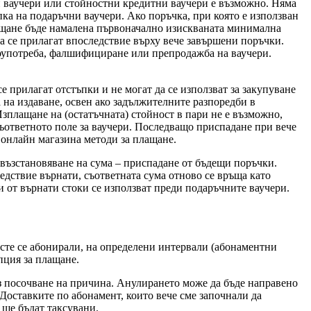
и ваучери или стойностни кредитни ваучери е възможно. Няма
ка на подаръчни ваучери. Ако поръчка, при която е използван
ръщане бъде намалена първоначално изискваната минимална
да се прилагат впоследствие върху вече завършени поръчки.
лоупотреба, фалшифициране или препродажба на ваучери.
се прилагат отстъпки и не могат да се използват за закупуване
а на издаване, освен ако задължителните разпоредби в
зплащане на (остатъчната) стойност в пари не е възможно,
 съответното поле за ваучери. Последващо приспадане при вече
 онлайн магазина методи за плащане.
 възстановяване на сума – приспадане от бъдещи поръчки.
ледствие върнати, съответната сума отново се връща като
и от върнати стоки се използват преди подаръчните ваучери.
 сте се абонирали, на определени интервали (абонаментни
пция за плащане.
ез посочване на причина. Анулирането може да бъде направено
 Доставките по абонамент, които вече сме започнали да
 ще бъдат таксувани.