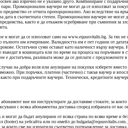
 освен ако изрично не е указано друго. Комбиниране с подаръчн
пари. Промоционални ваучери не могат да се използват за покуп
ото предимство се отчита пропорционално. Ако вследствие на в
дна дата в съответната степен. Промоционални ваучери не могат 
предимства, както и да откажем осребряване при съмнения за з
ета.
и могат да се използват само на www.equusvitalis.bg. За тях не 
до пълното им изчерпване. Валидността им е пет години от датат
окове. Остатъчни суми остават като наличност върху ваучера. И
 се въведат в кошницата или по време на процеса на поръчване в
не е достатъчна, разликата може да се доплати с предложените в
случаи на добра воля или анулиране на покупки изберете вместо
ъзможно. При поръчки, платени (частично) с такъв ваучер и впос
 както при подаръчните ваучери. Технически, кредитните ваучер
абонамент вие ни инструктирате да доставяме стоките, за които
аксувани с всяка абонаментна доставка според избраната от вас о
и могат да бъдат анулирани от всяка страна по всяко време и б
(footer) на уебсайта или по имейл до bulgaria@equusvitalis.com.
 за които сме ви изпратили съответно потвърждение за доставка,