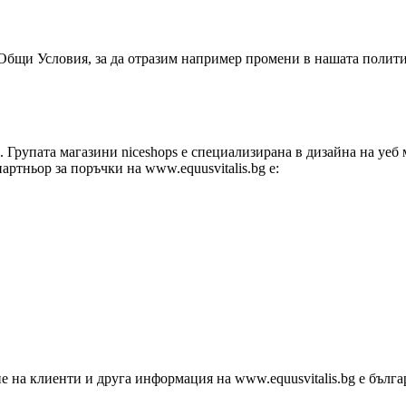
и Общи Условия, за да отразим например промени в нашата полит
ps. Групата магазини niceshops е специализирана в дизайна на уе
ртньор за поръчки на www.equusvitalis.bg е:
е на клиенти и друга информация на www.equusvitalis.bg е бълга