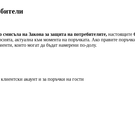
ебители
о смисъла на Закона за защита на потребителите,
настоящите
ията, актуална към момента на поръчката. Ако правите поръчки н
енти, които могат да бъдат намерени по-долу.
клиентски акаунт и за поръчки на гости