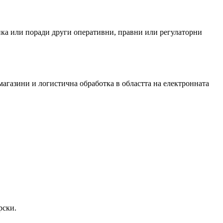
ика или поради други оперативни, правни или регулаторни
б магазини и логистична обработка в областта на електронната
рски.