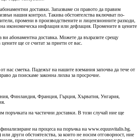
 абонаментни доставки. Запазваме си правото да правим
 извън нашия контрол. Такива обстоятелства включват по-
нители, промени в производствените и лицензионните разходи,
се на икономическа инфлация или дефлация. Промените в цените
 ви абонаментна доставка. Можете да възразите срещу
цените ще се считат за приети от вас.
от нас сметка. Падежът на нашите вземания започва да тече от
право да поискаме законна лихва за просрочие.
пания, Финландия, Франция, Гърция, Хърватия, Унгария,
ия.
им поръчката на частични доставки. В този случай ние ще
финализиране на процеса на поръчка на www.equusvitalis.bg.
 или други обстоятелства, за които не носим отговорност, ние