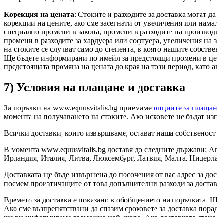
Корекция на цената
: Стоките и разходите за доставка могат 
корекции на цените, ако сме засегнати от увеличения или нама
специално промени в закона, промени в разходите на произво
промени в разходите за хардуера или софтуера, увеличения на
на стоките се случват само до степента, в която нашите собств
Ще бъдете информирани по имейл за предстоящи промени в цен
предстоящата промяна на цената до края на този период, като а
7) Условия на плащане и доставка
За поръчки на www.equusvitalis.bg приемаме
опциите за плащан
момента на получаването на стоките. Ако исковете не бъдат из
Всички доставки, които извършваме, остават наша собственост
В момента www.equusvitalis.bg доставя до следните държави: А
Ирландия, Италия, Литва, Люксембург, Латвия, Малта, Нидерл
Доставката ще бъде извършена до посочения от вас адрес за до
поемем произтичащите от това допълнителни разходи за достав
Времето за доставка е показано в обобщението на поръчката. Щ
Ако сме възпрепятствани да спазим сроковете за доставка пора