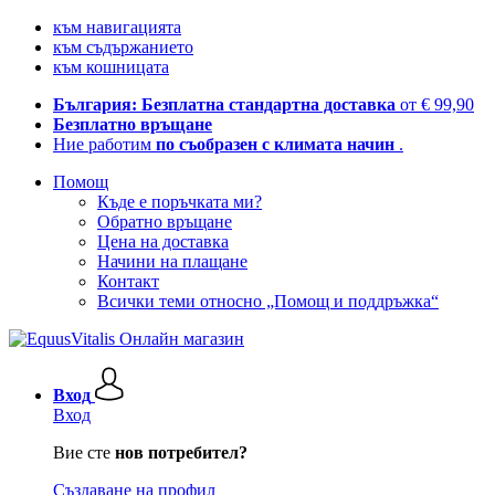
към навигацията
към съдържанието
към кошницата
България: Безплатна стандартна доставка
от € 99,90
Безплатно връщане
Ние работим
по съобразен с климата начин
.
Помощ
Къде е поръчката ми?
Обратно връщане
Цена на доставка
Начини на плащане
Контакт
Всички теми относно „Помощ и поддръжка“
Вход
Вход
Вие сте
нов потребител?
Създаване на профил