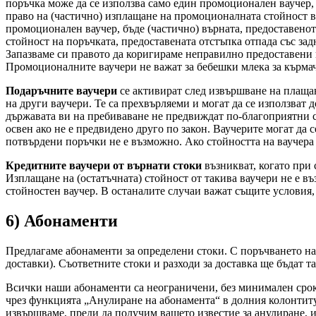
поръчка може да се използва само един промоционален ваучер,
право на (частично) изплащане на промоционалната стойност в 
промоционален ваучер, бъде (частично) върната, предоставен
стойност на поръчката, предоставената отстъпка отпада със за
Запазваме си правото да коригираме неправилно предоставени 
Промоционалните ваучери не важат за бебешки млека за кърмач
Подаръчните ваучери
се активират след извършване на плащане 
на други ваучери. Те са прехвърляеми и могат да се използват 
държавата ви на пребиваване не предвиждат по-благоприятни ср
освен ако не е предвидено друго по закон. Ваучерите могат да
потвърдени поръчки не е възможно. Ако стойността на ваучера 
Кредитните ваучери от върнати стоки
възникват, когато при 
Изплащане на (остатъчната) стойност от такива ваучери не е в
стойностен ваучер. В останалите случаи важат същите условия,
6) Абонаменти
Предлагаме абонаменти за определени стоки. С поръчването на 
доставки). Съответните стоки и разходи за доставка ще бъдат т
Всички наши абонаменти са неограничени, без минимален срок 
чрез функцията „Анулиране на абонамента“ в долния колонтитул 
извършваме, преди да получим вашето известие за анулиране, и