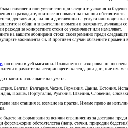
да бъдат намалени или увеличени при следните условия за бъдещи
ления на разходите, които се основават на външни обстоятелства
дители, доставчици, външни доставчици на услуги или подизпъл
 заплатите и общи и значителни промени в разходите, дължащи 
ени разходи за конкретните стоки се увеличават или намаляват.
ите на вашите абонирани стоки своевременно преди следващата
нулирате абонамента си. В противен случай обявените промени в 
е,
посочени в уеб магазина. Плащането се извършва по посочена 
платени в рамките на четиринадесет календарни дни, ние имаме 
 до пълното изплащане на сумата.
встрия, Белгия, България, Чехия, Германия, Дания, Естония, Ис
андия, Полша, Португалия, Румъния, Швеция, Словения, Словак
ставка или станция за вземане на пратки. Имаме право да изпълн
кa.
е бъдете информирани за всички ограничения за доставка преди 
ди форсмажорни обстоятелства (напр. стачки, природни бедствия)