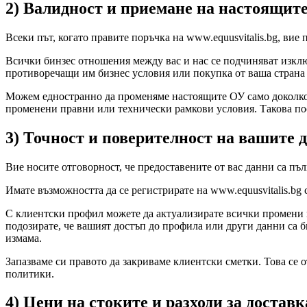
2) Валидност и приемане на настоящит
Всеки път, когато правите поръчка на www.equusvitalis.bg, вие
Всички бинзес отношения между вас и нас се подчиняват изкл
противоречащи им бизнес условия или покупка от ваша страна н
Можем едностранно да променяме настоящите ОУ само доколкот
променени правни или технически рамкови условия. Такова пос
3) Точност и поверителност на вашите 
Вие носите отговорност, че предоставените от вас данни са пъ
Имате възможността да се регистрирате на www.equusvitalis.bg 
С клиентски профил можете да актуализирате всички промени в
подозирате, че вашият достъп до профила или други данни са 
измама.
Запазваме си правото да закриваме клиентски сметки. Това се
политики.
4) Цени на стоките и разходи за доставк