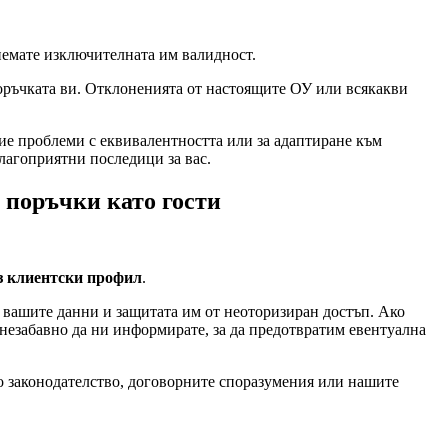
риемате изключителната им валидност.
оръчката ви. Отклоненията от настоящите ОУ или всякакви
ие проблеми с еквивалентността или за адаптиране към
лагоприятни последици за вас.
 поръчки като гости
з клиентски профил
.
 вашите данни и защитата им от неоторизиран достъп. Ако
незабавно да ни информирате, за да предотвратим евентуална
то законодателство, договорните споразумения или нашите