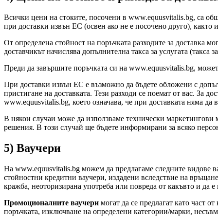
Всички цени на стоките, посочени в www.equusvitalis.bg, са об
при доставки извън ЕС (освен ако не е посочено друго), както 
От определена стойност на поръчката разходите за доставка мо
доставчикът начислява допълнителна такса за услугата (такса з
Преди да завършите поръчката си на www.equusvitalis.bg, може
При доставки извън ЕС е възможно да бъдете обложени с допъ
пристигане на доставката. Тези разходи се поемат от вас. За 
www.equusvitalis.bg, което означава, че при доставката няма 
В някои случаи може да използваме технически маркетингови м
решения. В този случай ще бъдете информирани за всяко персон
5) Ваучери
На www.equusvitalis.bg можем да предлагаме следните видове 
стойностни кредитни ваучери, издадени вследствие на връщане н
кражба, неоторизирана употреба или повреда от какъвто и да е 
Промоционалните ваучери
могат да се предлагат като част от
поръчката, изключване на определени категории/марки, несъвме