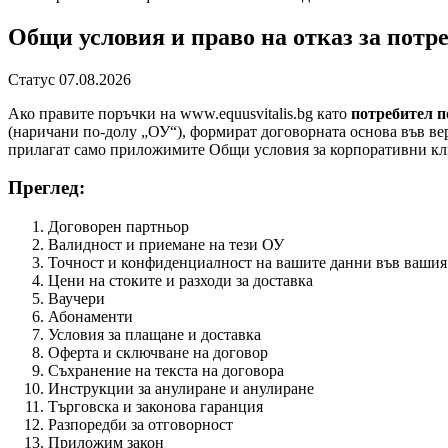
Общи условия и право на отказ за потр
Статус 07.08.2026
Ако правите поръчки на www.equusvitalis.bg като
потребител п
(наричани по-долу „ОУ“), формират договорната основа във верс
прилагат само приложимите Общи условия за корпоративни кли
Преглед:
Договорен партньор
Валидност и приемане на тези ОУ
Точност и конфиденциалност на вашите данни във вашия 
Цени на стоките и разходи за доставка
Ваучери
Абонаменти
Условия за плащане и доставка
Оферта и сключване на договор
Съхранение на текста на договора
Инструкции за анулиране и анулиране
Търговска и законова гаранция
Разпоредби за отговорност
Приложим закон