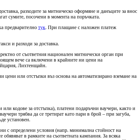
доставка, разходите за митническо оформяне и данъците за внос
агат сумите, посочени в момента на поръчката.
вка предварително
тук
. При плащане с наложен платеж
акси и разходи за доставка.
иректно от съответния национален митнически орган при
стоящем вече са включени в крайните ни цени на
вейцария, Лихтенщайн.
ни цени или отстъпки въз основа на автоматизирано вземане на
 или кодове за отстъпка), платени подаръчни ваучери, както и
учери трябва да се третират като пари в брой – при загуба,
ъде установен.
зани с определени условия (напр. минимална стойност на
 обявяват в рамките на съответната кампания. За всяка