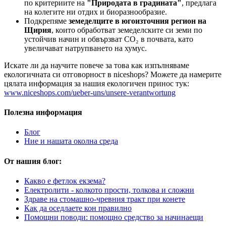
по критериите на
"Природата в градината"
, предлага
на колегите ни отдих и биоразнообразие.
Подкрепяме
земеделците в югоизточния регион на
Щирия
, които обработват земеделските си земи по
устойчив начин и обвързват CO₂ в почвата, като
увеличават натрупването на хумус.
Искате ли да научите повече за това как изпълняваме
екологичната си отговорност в niceshops? Можете да намерите
цялата информация за нашия екологичен принос тук:
www.niceshops.com/ueber-uns/unsere-verantwortung
Полезна информация
Блог
Ние и нашата околна среда
От нашия блог:
Какво е фетлок екзема?
Електролити - колкото прости, толкова и сложни
Здраве на стомашно-чревния тракт при конете
Как да оседлаете кон правилно
Помощни поводи: помощно средство за начинаещи