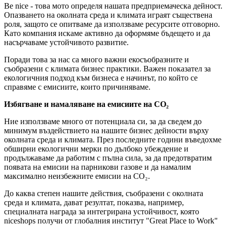
Be nice - това мото определя нашата предприемаческа дейност.
Опазването на околната среда и климата играят съществена
роля, защото се опитваме да използваме ресурсите отговорно.
Като компания искаме активно да оформяме бъдещето и да
насърчаваме устойчивото развитие.
Поради това за нас са много важни екосъобразните и
съобразени с климата бизнес практики. Важен показател за
екологичния подход към бизнеса е начинът, по който се
справяме с емисиите, които причиняваме.
Избягване и намаляване на емисиите на CO₂
Ние използваме много от потенциала си, за да сведем до
минимум въздействието на нашите бизнес дейности върху
околната среда и климата. През последните години въведохме
обширни екологични мерки по дълбоко убеждение и
продължаваме да работим с пълна сила, за да предотвратим
появата на емисии на парникови газове и да намалим
максимално неизбежните емисии на CO₂.
До каква степен нашите действия, съобразени с околната
среда и климата, дават резултат, показва, например,
специалната награда за интегрирана устойчивост, която
niceshops получи от глобалния институт "Great Place to Work"