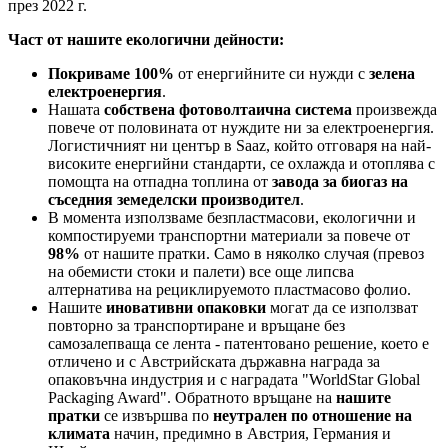
през 2022 г.
Част от нашите екологични дейности:
Покриваме 100%
от енергийните си нужди с
зелена
електроенергия
.
Нашата
собствена фотоволтаична система
произвежда
повече от половината от нуждите ни за електроенергия.
Логистичният ни център в Saaz, който отговаря на най-
високите енергийни стандарти, се охлажда и отоплява с
помощта на отпадна топлина от
завода за биогаз на
съседния земеделски производител
.
В момента използваме безпластмасови, екологични и
компостируеми транспортни материали за повече от
98%
от нашите пратки. Само в няколко случая (превоз
на обемисти стоки и палети) все още липсва
алтернатива на рециклируемото пластмасово фолио.
Нашите
иновативни опаковки
могат да се използват
повторно за транспортиране и връщане без
самозалепваща се лента - патентовано решение, което е
отличено и с Австрийската държавна награда за
опаковъчна индустрия и с наградата "WorldStar Global
Packaging Award". Обратното връщане на
нашите
пратки
се извършва по
неутрален по отношение на
климата
начин, предимно в Австрия, Германия и