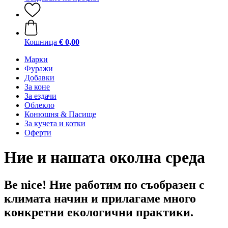
Кошница
€ 0,00
Марки
Фуражи
Добавки
За коне
За ездачи
Облекло
Конюшня & Пасище
За кучета и котки
Оферти
Ние и нашата околна среда
Be nice! Ние работим по съобразен с
климата начин и прилагаме много
конкретни екологични практики.