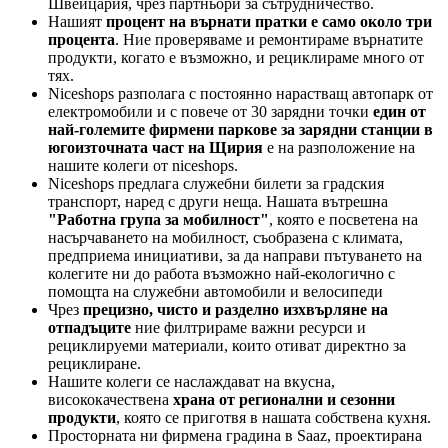
Швейцария, чрез партньори за сътрудничество.
Нашият
процент на върнати пратки е само около три
процента
. Ние проверяваме и ремонтираме върнатите
продукти, когато е възможно, и рециклираме много от
тях.
Niceshops разполага с постоянно нарастващ автопарк от
електромобили и с повече от 30 зарядни точки
един от
най-големите фирмени паркове за зарядни станции в
югоизточната част на Щирия
е на разположение на
нашите колеги от niceshops.
Niceshops предлага служебни билети за градския
транспорт, наред с други неща. Нашата вътрешна
"Работна група за мобилност"
, която е посветена на
насърчаването на мобилност, съобразена с климата,
предприема инициативи, за да направи пътуването на
колегите ни до работа възможно най-екологично с
помощта на служебни автомобили и велосипеди
Чрез
прецизно, чисто и разделно изхвърляне на
отпадъците
ние филтрираме важни ресурси и
рециклируеми материали, които отиват директно за
рециклиране.
Нашите колеги се наслаждават на вкусна,
висококачествена
храна от регионални и сезонни
продукти
, която се приготвя в нашата собствена кухня.
Просторната ни фирмена градина в Saaz, проектирана