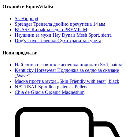
Открийте EquusVitalis:
St. Hippolyt
Sprenger Трензела двойно пречупена 14 мм
BUSSE Калъф за седло PREMIUM
Наушник за мухи Нау Dynair Mesh Sport, sierra
Dog's Love Телешко Суха храна за кучета
Нови продукти:
Найлонов оглавник с агнешка подплата Soft, natural
Kentucky Horsewear Подложка за седло за скачане
„Wave“
Маска против мухи „Skin Friendly with ears“, black
NATUSAT Spirulina platensis Pellets
Chia de Gracia Organic Magnesium