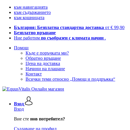
към навигацията
към съдържанието
към кошницата
България: Безплатна стандартна доставка
от € 99,90
Безплатно връщане
Ние работим
по съобразен с климата начин
.
Помощ
Къде е поръчката ми?
Обратно връщане
Цена на доставка
Начини на плащане
Контакт
Всички теми относно „Помощ и поддръжка“
Вход
Вход
Вие сте
нов потребител?
Създаване на профил