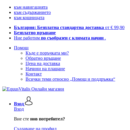
към навигацията
към съдържанието
към кошницата
България: Безплатна стандартна доставка
от € 99,90
Безплатно връщане
Ние работим
по съобразен с климата начин
.
Помощ
Къде е поръчката ми?
Обратно връщане
Цена на доставка
Начини на плащане
Контакт
Всички теми относно „Помощ и поддръжка“
Вход
Вход
Вие сте
нов потребител?
Създаване на профил