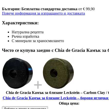
България: Безплатна стандартна доставка
от € 99,90
Повече информация за изпращането и доставката
Характеристики:
Натурална рецепта
Ръчна изработка
С минерали за храносмилането
Често се купува заедно с Chia de Gracia Камък за б
Chia de Gracia Камък за близане Leckstein – Carbon Clay / б
Chia de Gracia Камък за близане Leckstein – борови иглички /
Обща цена:
Добави и двете в кошницата