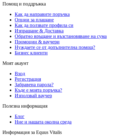
Помощ и поддръжка
Как да направите поръчка
Опции за плащане
Как да ползвате профила си
Изпращане & Доставка
Обратно връщане и възстановяване на сума
Промоции & ваучери
Нуждаете се от допълнителна помощ?
Бизнес клиенти
Моят акаунт
Вход
Регистрация
Забравена парола?
Къде е моята поръчка?
Използвай ваучер
Полезна информация
Блог
Ние и нашата околна среда
Информация за Equus Vitalis