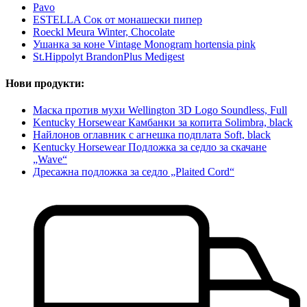
Pavo
ESTELLA Сок от монашески пипер
Roeckl Meura Winter, Chocolate
Ушанка за коне Vintage Monogram hortensia pink
St.Hippolyt BrandonPlus Medigest
Нови продукти:
Маска против мухи Wellington 3D Logo Soundless, Full
Kentucky Horsewear Камбанки за копита Solimbra, black
Найлонов оглавник с агнешка подплата Soft, black
Kentucky Horsewear Подложка за седло за скачане
„Wave“
Дресажна подложка за седло „Plaited Cord“