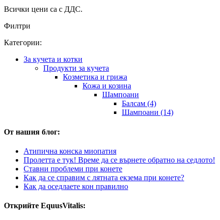
Всички цени са с ДДС.
Филтри
Категории:
За кучета и котки
Продукти за кучета
Козметика и грижа
Кожа и козина
Шампоани
Балсам (4)
Шампоани (14)
От нашия блог:
Атипична конска миопатия
Пролетта е тук! Време да се върнете обратно на седлото!
Ставни проблеми при конете
Как да се справим с лятната екзема при конете?
Как да оседлаете кон правилно
Открийте EquusVitalis: