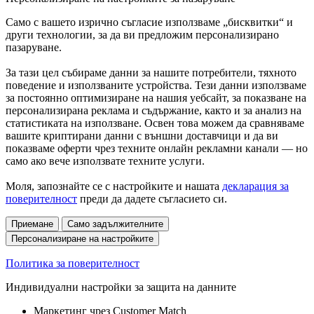
Само с вашето изрично съгласие използваме „бисквитки“ и
други технологии, за да ви предложим персонализирано
пазаруване.
За тази цел събираме данни за нашите потребители, тяхното
поведение и използваните устройства. Тези данни използваме
за постоянно оптимизиране на нашия уебсайт, за показване на
персонализирана реклама и съдържание, както и за анализ на
статистиката на използване. Освен това можем да сравняваме
вашите криптирани данни с външни доставчици и да ви
показваме оферти чрез техните онлайн рекламни канали — но
само ако вече използвате техните услуги.
Моля, запознайте се с настройките и нашата
декларация за
поверителност
преди да дадете съгласието си.
Приемане
Само задължителните
Персонализиране на настройките
Политика за поверителност
Индивидуални настройки за защита на данните
Маркетинг чрез Customer Match