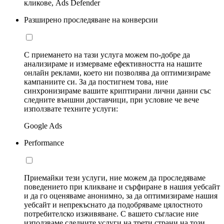
кликове, Ads Defender
Разширено проследяване на конверсии
С приемането на тази услуга можем по-добре да
анализираме и измерваме ефективността на нашите
онлайн реклами, което ни позволява да оптимизираме
кампаниите си. За да постигнем това, ние
синхронизираме вашите криптирани лични данни със
следните външни доставчици, при условие че вече
използвате техните услуги:
Google Ads
Performance
Приемайки тези услуги, ние можем да проследяваме
поведението при кликване и сърфиране в нашия уебсайт
и да го оценяваме анонимно, за да оптимизираме нашия
уебсайт и непрекъснато да подобряваме цялостното
потребителско изживяване. С вашето съгласие ние
използваме следните услуги на трети страни на този