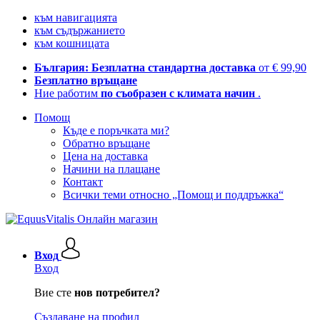
към навигацията
към съдържанието
към кошницата
България: Безплатна стандартна доставка
от € 99,90
Безплатно връщане
Ние работим
по съобразен с климата начин
.
Помощ
Къде е поръчката ми?
Обратно връщане
Цена на доставка
Начини на плащане
Контакт
Всички теми относно „Помощ и поддръжка“
Вход
Вход
Вие сте
нов потребител?
Създаване на профил