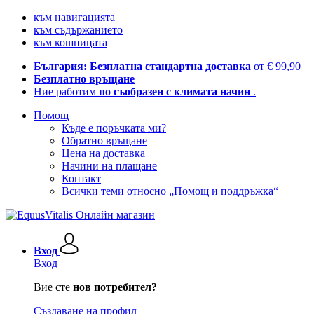
към навигацията
към съдържанието
към кошницата
България: Безплатна стандартна доставка
от € 99,90
Безплатно връщане
Ние работим
по съобразен с климата начин
.
Помощ
Къде е поръчката ми?
Обратно връщане
Цена на доставка
Начини на плащане
Контакт
Всички теми относно „Помощ и поддръжка“
Вход
Вход
Вие сте
нов потребител?
Създаване на профил