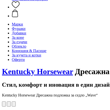
Марки
Фуражи
Добавки
За коне
За ездачи
Облекло
Конюшня & Пасище
За кучета и котки
Оферти
Kentucky Horsewear
Дресажна 
Стил, комфорт и иновация в един диза
Kentucky Horsewear Дресажна подложка за седло „Wave“