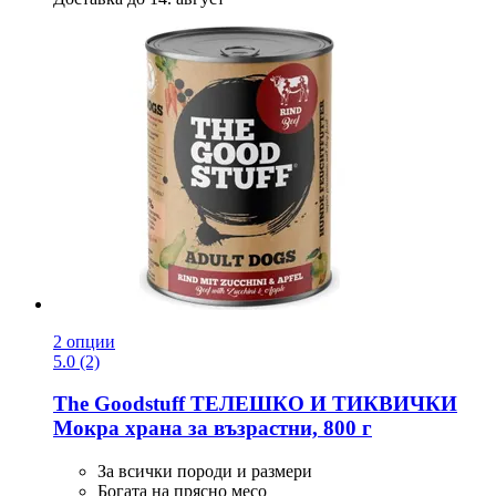
2 опции
5.0 (2)
The Goodstuff
ТЕЛЕШКО И ТИКВИЧКИ
Мокра храна за възрастни, 800 г
За всички породи и размери
Богата на прясно месо