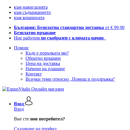
към навигацията
към съдържанието
към кошницата
България: Безплатна стандартна доставка
от € 99,90
Безплатно връщане
Ние работим
по съобразен с климата начин
.
Помощ
Къде е поръчката ми?
Обратно връщане
Цена на доставка
Начини на плащане
Контакт
Всички теми относно „Помощ и поддръжка“
Вход
Вход
Вие сте
нов потребител?
Създаване на профил