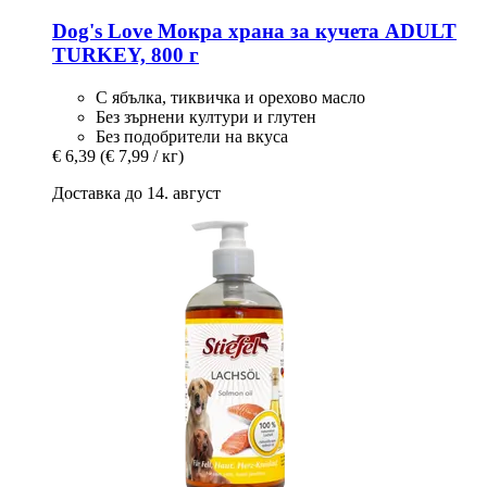
Dog's Love
Мокра храна за кучета ADULT
TURKEY, 800 г
С ябълка, тиквичка и орехово масло
Без зърнени култури и глутен
Без подобрители на вкуса
€ 6,39
(€ 7,99 / кг)
Доставка до 14. август