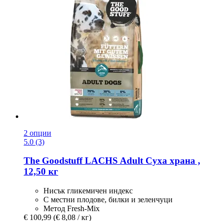
2 опции
5.0 (3)
The Goodstuff
LACHS Adult Суха храна ,
12,50 кг
Нисък гликемичен индекс
С местни плодове, билки и зеленчуци
Метод Fresh-Mix
€ 100,99
(€ 8,08 / кг)