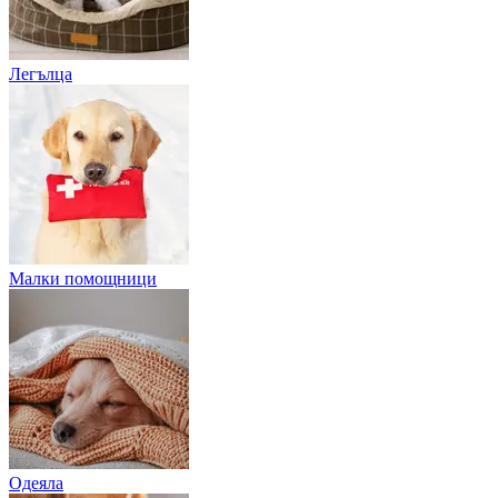
Легълца
Малки помощници
Одеяла