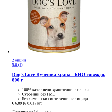
2 опции
5.0 (1)
Dog's Love
Кучешка храна -​ БИО говеждо,
800 г
100% качествени хранителни съставки
Суровини без ГМО
Без химически синтетични пестициди
€ 6,89
(€ 8,61 / кг)
Доставка до 14. август