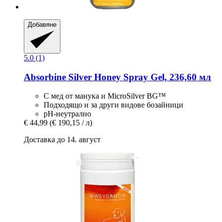
Добавяне
5.0 (1)
Absorbine
Silver Honey Spray Gel, 236,60 мл
С мед от манука и MicroSilver BG™
Подходящо и за други видове бозайници
pH-неутрално
€ 44,99
(€ 190,15 / л)
Доставка до 14. август