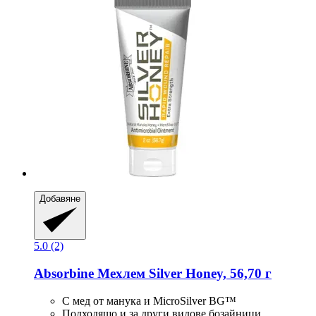
Добавяне
5.0 (2)
Absorbine
Мехлем Silver Honey, 56,70 г
С мед от манука и MicroSilver BG™
Подходящо и за други видове бозайници