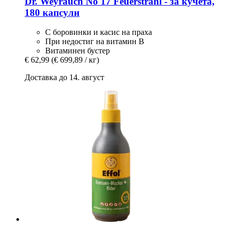
Dr. Weyrauch
No 17 Feuerstrahl -​ за кучета,
180 капсули
С боровинки и касис на праха
При недостиг на витамин В
Витаминен бустер
€ 62,99
(€ 699,89 / кг)
Доставка до 14. август