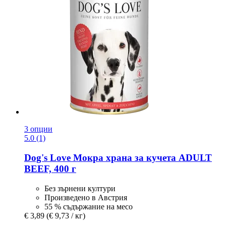
3 опции
5.0 (1)
Dog's Love
Мокра храна за кучета ADULT
BEEF, 400 г
Без зърнени култури
Произведено в Австрия
55 % съдържание на месо
€ 3,89
(€ 9,73 / кг)