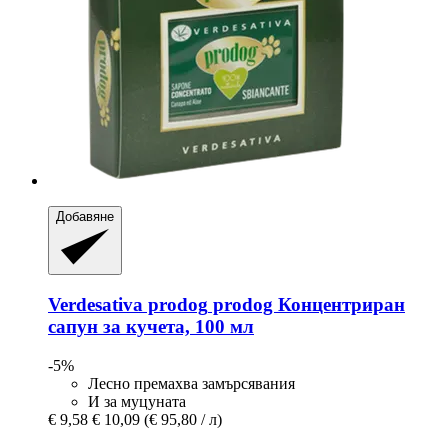
Добавяне
Verdesativa prodog
prodog Концентриран
сапун за кучета, 100 мл
-5%
Лесно премахва замърсявания
И за муцуната
€ 9,58
€ 10,09
(€ 95,80 / л)