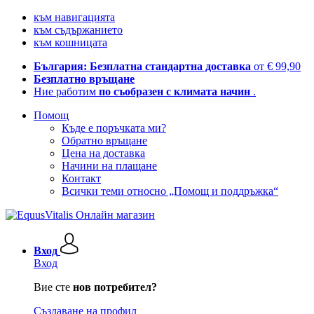
към навигацията
към съдържанието
към кошницата
България: Безплатна стандартна доставка
от € 99,90
Безплатно връщане
Ние работим
по съобразен с климата начин
.
Помощ
Къде е поръчката ми?
Обратно връщане
Цена на доставка
Начини на плащане
Контакт
Всички теми относно „Помощ и поддръжка“
Вход
Вход
Вие сте
нов потребител?
Създаване на профил