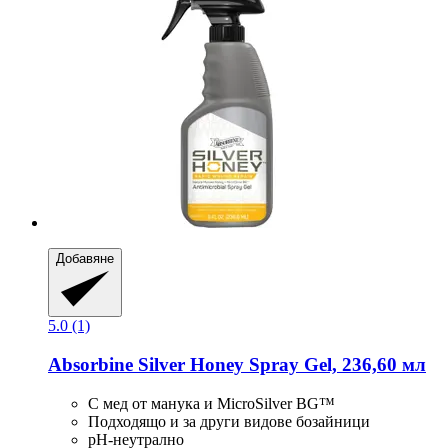
Добавяне
5.0 (1)
Absorbine
Silver Honey Spray Gel, 236,60 мл
С мед от манука и MicroSilver BG™
Подходящо и за други видове бозайници
pH-неутрално