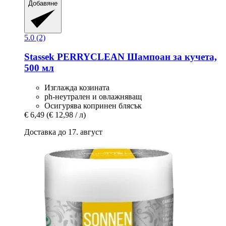
Добавяне
5.0 (2)
Stassek
PERRYCLEAN Шампоан за кучета,
500 мл
Изглажда козината
ph-неутрален и овлажняващ
Осигурява копринен блясък
€ 6,49
(€ 12,98 / л)
Доставка до 17. август