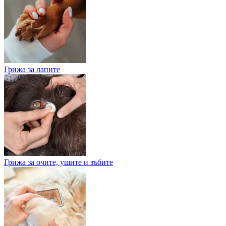
Грижа за лапите
Грижа за очите, ушите и зъбите