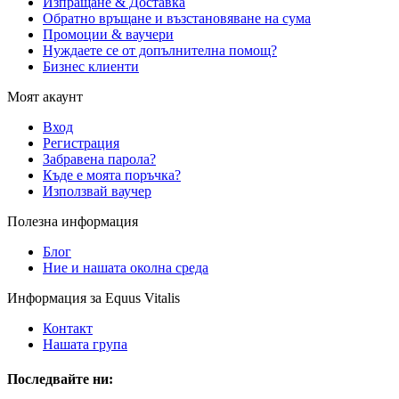
Изпращане & Доставка
Обратно връщане и възстановяване на сума
Промоции & ваучери
Нуждаете се от допълнителна помощ?
Бизнес клиенти
Моят акаунт
Вход
Регистрация
Забравена парола?
Къде е моята поръчка?
Използвай ваучер
Полезна информация
Блог
Ние и нашата околна среда
Информация за Equus Vitalis
Контакт
Нашата група
Последвайте ни: