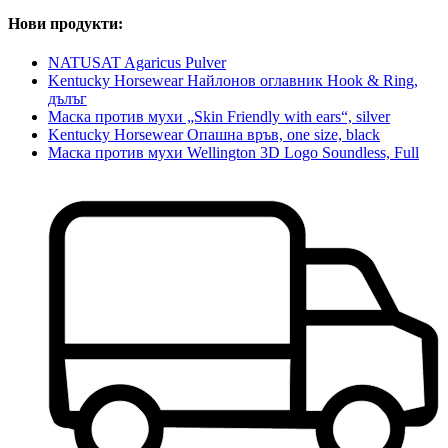
Нови продукти:
NATUSAT Agaricus Pulver
Kentucky Horsewear Найлонов оглавник Hook & Ring,
дълъг
Маска против мухи „Skin Friendly with ears“, silver
Kentucky Horsewear Опашна връв, one size, black
Маска против мухи Wellington 3D Logo Soundless, Full