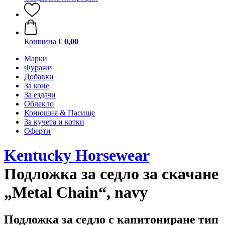
Кошница
€ 0,00
Марки
Фуражи
Добавки
За коне
За ездачи
Облекло
Конюшня & Пасище
За кучета и котки
Оферти
Kentucky Horsewear
Подложка за седло за скачане
„Metal Chain“, navy
Подложка за седло с капитониране тип