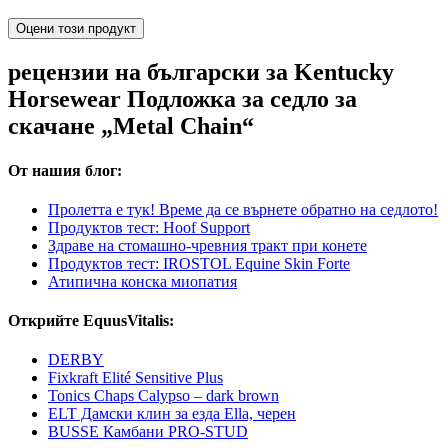
Оцени този продукт
рецензии на български за Kentucky
Horsewear Подложка за седло за
скачане „Metal Chain“
От нашия блог:
Пролетта е тук! Време да се върнете обратно на седлото!
Продуктов тест: Hoof Support
Здраве на стомашно-чревния тракт при конете
Продуктов тест: IROSTOL Equine Skin Forte
Атипична конска миопатия
Открийте EquusVitalis:
DERBY
Fixkraft Elité Sensitive Plus
Tonics Chaps Calypso – dark brown
ELT Дамски клин за езда Ella, черен
BUSSE Камбани PRO-STUD