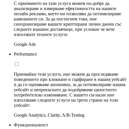
С приемането на тази услуга можем по-добре да
анализираме и измерваме ефективността на нашите
онлайн реклами, което ни позволява да оптимизираме
кампаниите си. За да постигнем това, ние
синхронизираме вашите криптирани лични данни със
следните външни доставчици, при условие че вече
използвате техните услуги:
Google Ads
Performance
Приемайки тези услуги, ние можем да проследяваме
поведението при кликване и сърфиране в нашия уебсайт
и да го оценяваме анонимно, за да оптимизираме нашия
уебсайт и непрекъснато да подобряваме цялостното
потребителско изживяване. С вашето съгласие ние
използваме следните услуги на трети страни на този
уебсайт:
Google Analytics, Clarity, A/B-Testing
Функционалност