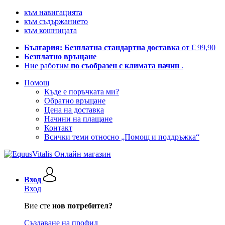
към навигацията
към съдържанието
към кошницата
България: Безплатна стандартна доставка
от € 99,90
Безплатно връщане
Ние работим
по съобразен с климата начин
.
Помощ
Къде е поръчката ми?
Обратно връщане
Цена на доставка
Начини на плащане
Контакт
Всички теми относно „Помощ и поддръжка“
Вход
Вход
Вие сте
нов потребител?
Създаване на профил