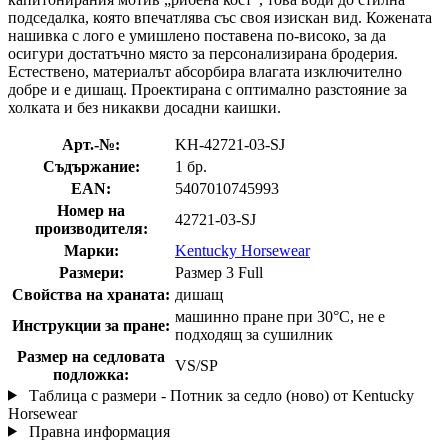
подседалка, която впечатлява със своя изискан вид. Кожената
нашивка с лого е умишлено поставена по-високо, за да
осигури достатъчно място за персонализирана бродерия.
Естествено, материалът абсорбира влагата изключително
добре и е дишащ. Проектирана с оптимално разстояние за
холката и без никакви досадни каишки.
Арт.-№:
KH-42721-03-SJ
Съдържание:
1 бр.
EAN:
5407010745993
Номер на
42721-03-SJ
производителя:
Марки:
Kentucky Horsewear
Размери:
Размер 3 Full
Свойства на храната:
дишащ
машинно пране при 30°C, не е
Инструкции за пране:
подходящ за сушилник
Размер на седловата
VS/SP
подложка:
Таблица с размери - Потник за седло (ново) от Kentucky
Horsewear
Правна информация