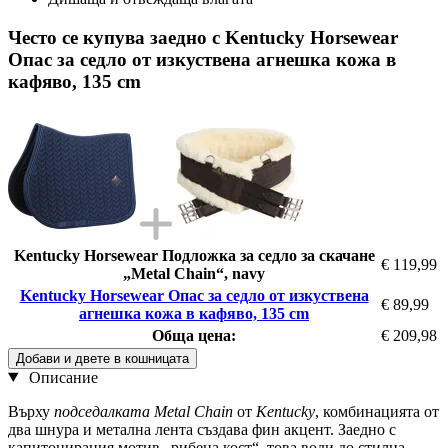
Често се купува заедно с Kentucky Horsewear
Опас за седло от изкуствена агнешка кожа в
кафяво, 135 cm
Kentucky Horsewear Подложка за седло за скачане
€ 119,99
„Metal Chain“, navy
Kentucky Horsewear Опас за седло от изкуствена
€ 89,99
агнешка кожа в кафяво, 135 cm
Обща цена:
€ 209,98
Добави и двете в кошницата
Описание
Върху
подседалката Metal Chain
от
Kentucky
, комбинацията от
два шнура и метална лента създава фин акцент. Заедно с
капитонирания мотив „рибена кост“, това води до стилна