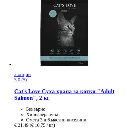
2 опции
5.0 (5)
Cat's Love
Суха храна за котки "Adult
Salmon", 2 кг
Без зърно
Хипоалергична
Омега 3 и 6 мастни киселини
€ 21,49
(€ 10,75 / кг)