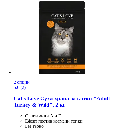
2 опции
5.0 (2)
Cat's Love
Суха храна за котки "Adult
Turkey & Wild", 2 кг
С витамини А и Е
Ефект против космени топки
Без зърно