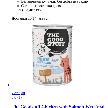
Без зърнени култури, без добавена захар
С тиква и котешка трева
€ 3,39
(€ 8,48 / кг)
Доставка до 14. август
2 опции
5.0 (1)
The Goodstuff
Chicken with Salmon Wet Food,