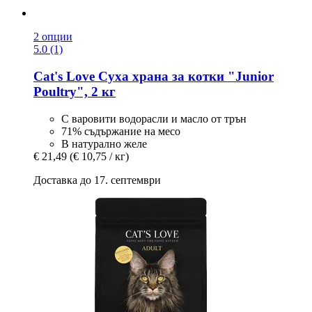
2 опции
5.0 (1)
Cat's Love
Суха храна за котки "Junior
Poultry", 2 кг
С варовити водорасли и масло от трън
71% съдържание на месо
В натурално желе
€ 21,49
(€ 10,75 / кг)
Доставка до 17. септември