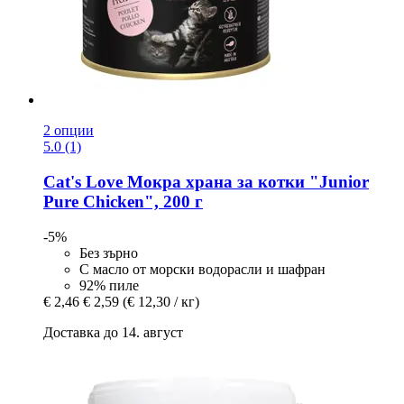
2 опции
5.0 (1)
Cat's Love
Мокра храна за котки "Junior
Pure Chicken", 200 г
-5%
Без зърно
С масло от морски водорасли и шафран
92% пиле
€ 2,46
€ 2,59
(€ 12,30 / кг)
Доставка до 14. август