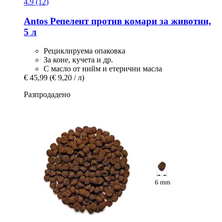
4.9 (12)
Antos
Репелент против комари за животни,
5 л
Рециклируема опаковка
За коне, кучета и др.
С масло от нийм и етерични масла
€ 45,99
(€ 9,20 / л)
Разпродадено