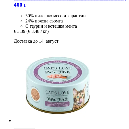
400 г
50% пилешко месо и карантии
24% прясна сьомга
С таурин и котешка мента
€ 3,39
(€ 8,48 / кг)
Доставка до 14. август