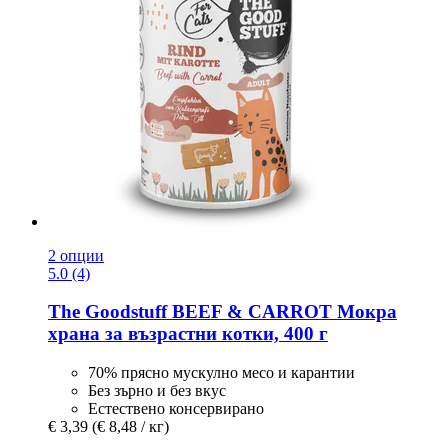
2 опции
5.0 (4)
The Goodstuff
BEEF & CARROT Мокра
храна за възрастни котки, 400 г
70% прясно мускулно месо и карантии
Без зърно и без вкус
Естествено консервирано
€ 3,39
(€ 8,48 / кг)