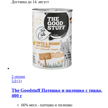
Доставка до 14. август
2 опции
5.0 (1)
The Goodstuff
Патешко и пилешко с тиква,
400 г
66% месо - патешко и пилешко