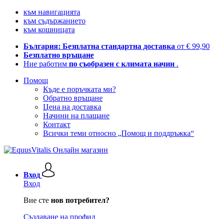
към навигацията
към съдържанието
към кошницата
България: Безплатна стандартна доставка
от € 99,90
Безплатно връщане
Ние работим
по съобразен с климата начин
.
Помощ
Къде е поръчката ми?
Обратно връщане
Цена на доставка
Начини на плащане
Контакт
Всички теми относно „Помощ и поддръжка“
Вход
Вход
Вие сте
нов потребител?
Създаване на профил