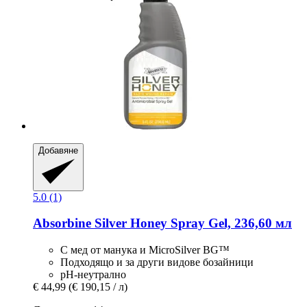
Добавяне
5.0 (1)
Absorbine
Silver Honey Spray Gel, 236,60 мл
С мед от манука и MicroSilver BG™
Подходящо и за други видове бозайници
pH-неутрално
€ 44,99
(€ 190,15 / л)