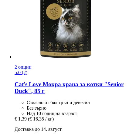
2 опции
5.0 (2)
Cat's Love
Мокра храна за котки "Senior
Duck", 85 г
С масло от бял трън и девесил
Без зърно
Над 10 годишна възраст
€ 1,39
(€ 16,35 / кг)
Доставка до 14. август