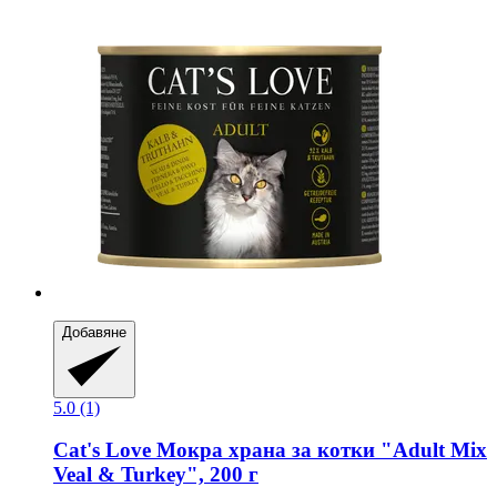
Добавяне
5.0 (1)
Cat's Love
Мокра храна за котки "Adult Mix
Veal & Turkey", 200 г