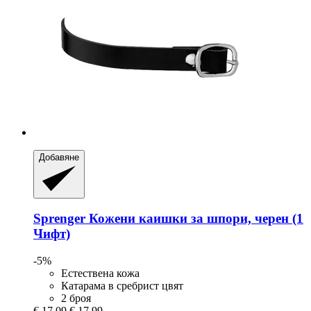
Добавяне
Sprenger
Кожени каишки за шпори, черен (1
Чифт)
-5%
Естествена кожа
Катарама в сребрист цвят
2 броя
€ 17,09
€ 17,99