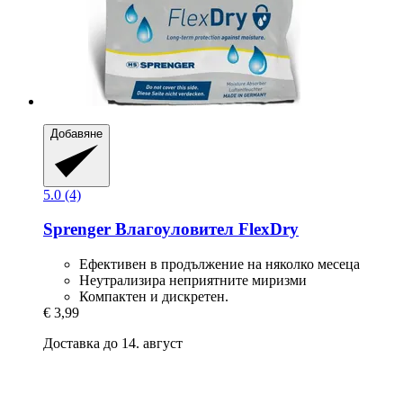
Добавяне
5.0 (4)
Sprenger
Влагоуловител FlexDry
Ефективен в продължение на няколко месеца
Неутрализира неприятните миризми
Компактен и дискретен.
€ 3,99
Доставка до 14. август