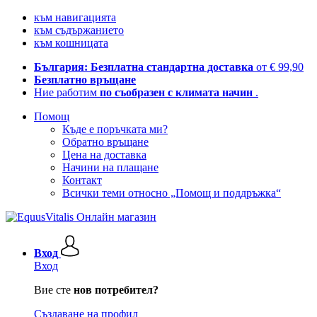
към навигацията
към съдържанието
към кошницата
България: Безплатна стандартна доставка
от € 99,90
Безплатно връщане
Ние работим
по съобразен с климата начин
.
Помощ
Къде е поръчката ми?
Обратно връщане
Цена на доставка
Начини на плащане
Контакт
Всички теми относно „Помощ и поддръжка“
Вход
Вход
Вие сте
нов потребител?
Създаване на профил