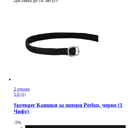
Доставка до 14. август
2 опции
5.0 (1)
Sprenger
Каишки за шпори Perlon, черно (1
Чифт)
-5%
черно