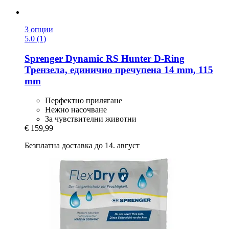
3 опции
5.0 (1)
Sprenger
Dynamic RS Hunter D-​Ring
Трензела, единично пречупена 14 mm, 115
mm
Перфектно прилягане
Нежно насочване
За чувствителни животни
€ 159,99
Безплатна доставка до 14. август