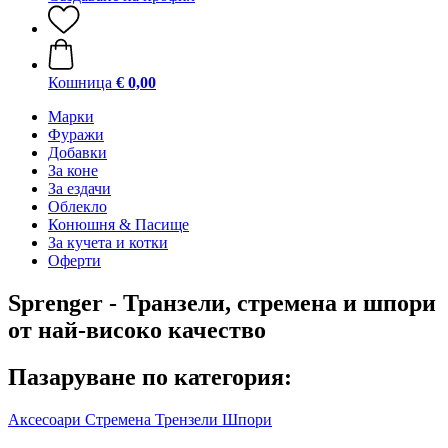
Кошница
€ 0,00
Марки
Фуражи
Добавки
За коне
За ездачи
Облекло
Конюшня & Пасище
За кучета и котки
Оферти
Sprenger - Транзели, стремена и шпори
от най-високо качество
Пазаруване по категория:
Аксесоари
Стремена
Трензели
Шпори