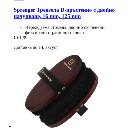
Sprenger
Трензела D-​пръстенно с двойно
начупване, 16 mm, 125 mm
Неръждаема стомана, двойно съчленени,
фиксирани странични панели
€ 61,99
Доставка до 14. август