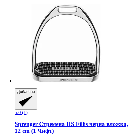
Добавяне
5.0 (1)
Sprenger
Стремена HS Fillis черна вложка,
12 cm (1 Чифт)