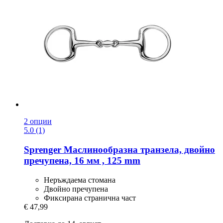
2 опции
5.0 (1)
Sprenger
Маслинообразна транзела, двойно
пречупена, 16 мм , 125 mm
Неръждаема стомана
Двойно пречупена
Фиксирана странична част
€ 47,99