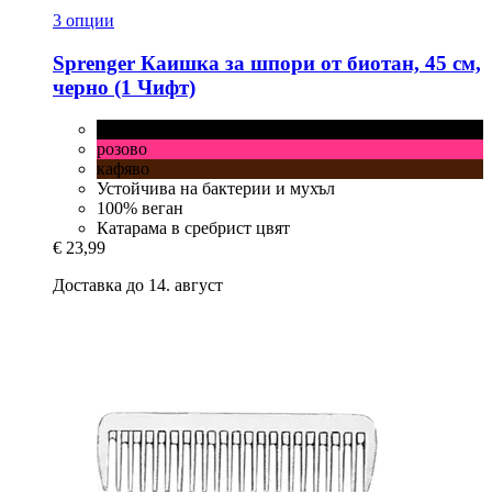
3 опции
Sprenger
Каишка за шпори от биотан, 45 см,
черно (1 Чифт)
черно
розово
кафяво
Устойчива на бактерии и мухъл
100% веган
Катарама в сребрист цвят
€ 23,99
Доставка до 14. август