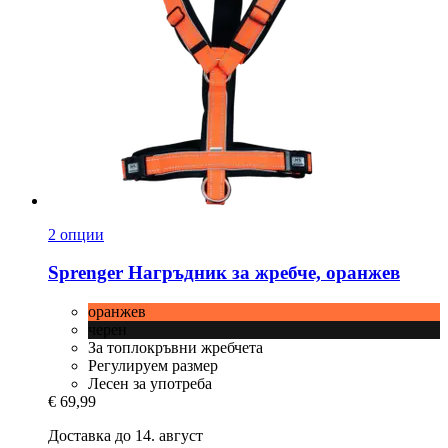
2 опции
Sprenger
Нагръдник за жребче, оранжев
оранжев
черен
За топлокръвни жребчета
Регулируем размер
Лесен за употреба
€ 69,99
Доставка до 14. август