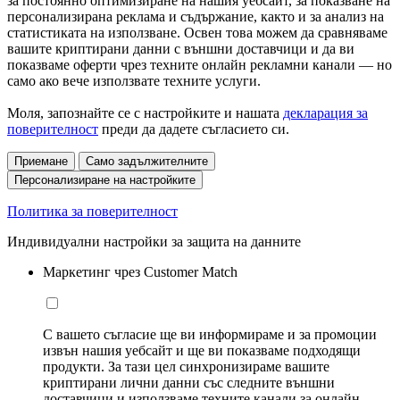
за постоянно оптимизиране на нашия уебсайт, за показване на
персонализирана реклама и съдържание, както и за анализ на
статистиката на използване. Освен това можем да сравняваме
вашите криптирани данни с външни доставчици и да ви
показваме оферти чрез техните онлайн рекламни канали — но
само ако вече използвате техните услуги.
Моля, запознайте се с настройките и нашата
декларация за
поверителност
преди да дадете съгласието си.
Приемане
Само задължителните
Персонализиране на настройките
Политика за поверителност
Индивидуални настройки за защита на данните
Маркетинг чрез Customer Match
С вашето съгласие ще ви информираме и за промоции
извън нашия уебсайт и ще ви показваме подходящи
продукти. За тази цел синхронизираме вашите
криптирани лични данни със следните външни
доставчици и използваме техните канали за онлайн