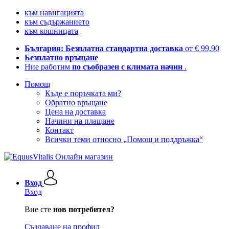
към навигацията
към съдържанието
към кошницата
България: Безплатна стандартна доставка
от € 99,90
Безплатно връщане
Ние работим
по съобразен с климата начин
.
Помощ
Къде е поръчката ми?
Обратно връщане
Цена на доставка
Начини на плащане
Контакт
Всички теми относно „Помощ и поддръжка“
Вход
Вход
Вие сте
нов потребител?
Създаване на профил