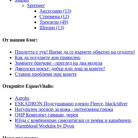
Sprenger
Аксесоари (13)
Стремена (12)
Трензели (49)
Шпори (13)
От нашия блог:
Пролетта е тук! Време да се върнете обратно на седлото!
Как да оседлаете кон правилно
Зимните бричове - преглед на два модела
Дяволски нокът: добър или лош за конете?
Ставни проблеми при конете
Открийте EquusVitalis:
Agrobs
ESKADRON Подсушаващо одеяло Fleece, black/silver
Натурален лосион за кожа - интензивна грижа
QHP Комплект гамаши, черен
Юзда с комбиниран самозатягащ се ремък и карабинер,
Warmblood Working by Dyon