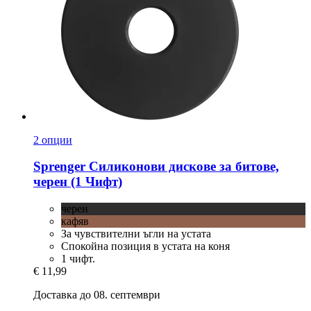
2 опции
Sprenger
Силиконови дискове за битове,
черен (1 Чифт)
черен
кафяв
За чувствителни ъгли на устата
Спокойна позиция в устата на коня
1 чифт.
€ 11,99
Доставка до 08. септември