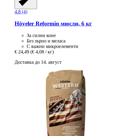
4.8 (4)
Höveler
Reformin мюсли, 6 кг
За силни коне
Без зърно и меласа
С важни микроелементи
€ 24,49
(€ 4,08 / кг)
Доставка до 14. август