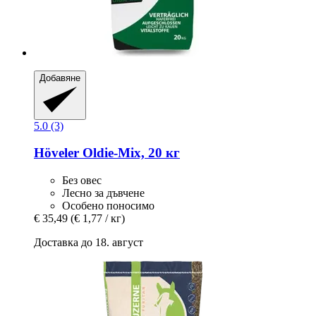
Добавяне
5.0 (3)
Höveler
Oldie-​Mix, 20 кг
Без овес
Лесно за дъвчене
Особено поносимо
€ 35,49
(€ 1,77 / кг)
Доставка до 18. август