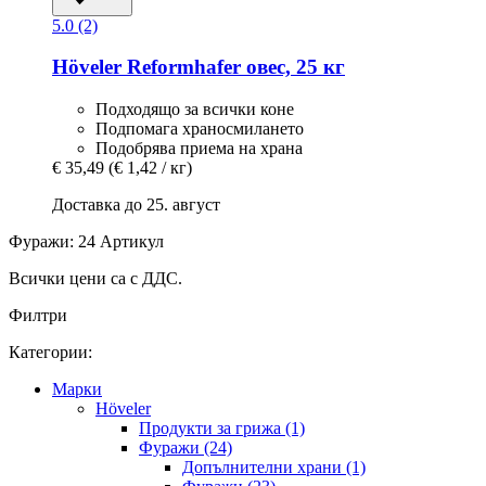
5.0 (2)
Höveler
Reformhafer овес, 25 кг
Подходящо за всички коне
Подпомага храносмилането
Подобрява приема на храна
€ 35,49
(€ 1,42 / кг)
Доставка до 25. август
Фуражи: 24 Артикул
Всички цени са с ДДС.
Филтри
Категории:
Марки
Höveler
Продукти за грижа (1)
Фуражи (24)
Допълнителни храни (1)