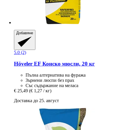
Добавяне
5.0 (2)
Höveler
EF Конско мюсли, 20 кг
Пълна алтернатива на фуража
Зърнени люспи без прах
Със съдържание на меласа
€ 25,49
(€ 1,27 / кг)
Доставка до 25. август