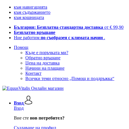
към навигацията
към съдържанието
към кошницата
България: Безплатна стандартна доставка
от € 99,90
Безплатно връщане
Ние работим
по съобразен с климата начин
.
Помощ
Къде е поръчката ми?
Обратно връщане
Цена на доставка
Начини на плащане
Контакт
Всички теми относно „Помощ и поддръжка“
Вход
Вход
Вие сте
нов потребител?
Създаване на профил