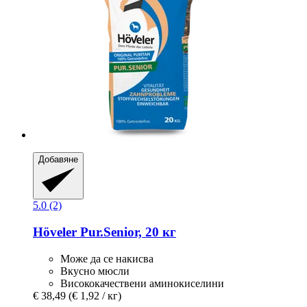
Добавяне
5.0 (2)
Höveler
Pur.Senior, 20 кг
Може да се накисва
Вкусно мюсли
Висококачествени аминокиселини
€ 38,49
(€ 1,92 / кг)