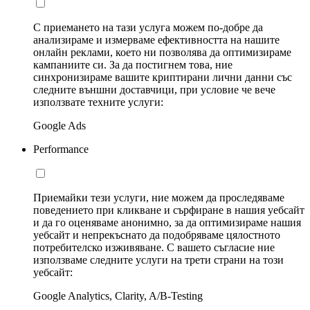
С приемането на тази услуга можем по-добре да
анализираме и измерваме ефективността на нашите
онлайн реклами, което ни позволява да оптимизираме
кампаниите си. За да постигнем това, ние
синхронизираме вашите криптирани лични данни със
следните външни доставчици, при условие че вече
използвате техните услуги:
Google Ads
Performance
Приемайки тези услуги, ние можем да проследяваме
поведението при кликване и сърфиране в нашия уебсайт
и да го оценяваме анонимно, за да оптимизираме нашия
уебсайт и непрекъснато да подобряваме цялостното
потребителско изживяване. С вашето съгласие ние
използваме следните услуги на трети страни на този
уебсайт:
Google Analytics, Clarity, A/B-Testing