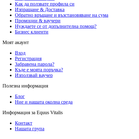
Как да ползвате профила си
Изпращане & Доставка
Обратно връщане и възстановяване на сума
Промоции & ваучери
Нуждаете се от допълнителна помощ?
Бизнес клиенти
Моят акаунт
Вход
Регистрация
Забравена парола?
Къде е моята поръчка?
Използвай ваучер
Полезна информация
Блог
Ние и нашата околна среда
Информация за Equus Vitalis
Контакт
Нашата група