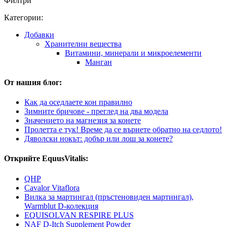
Филтри
Категории:
Добавки
Хранителни вещества
Витамини, минерали и микроелементи
Манган
От нашия блог:
Как да оседлаете кон правилно
Зимните бричове - преглед на два модела
Значението на магнезия за конете
Пролетта е тук! Време да се върнете обратно на седлото!
Дяволски нокът: добър или лош за конете?
Открийте EquusVitalis:
QHP
Cavalor Vitaflora
Вилка за мартингал (пръстеновиден мартингал),
Warmblut D-колекция
EQUISOLVAN RESPIRE PLUS
NAF D-Itch Supplement Powder