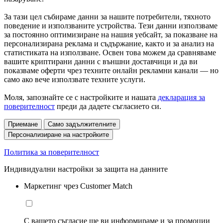
За тази цел събираме данни за нашите потребители, тяхното
поведение и използваните устройства. Тези данни използваме
за постоянно оптимизиране на нашия уебсайт, за показване на
персонализирана реклама и съдържание, както и за анализ на
статистиката на използване. Освен това можем да сравняваме
вашите криптирани данни с външни доставчици и да ви
показваме оферти чрез техните онлайн рекламни канали — но
само ако вече използвате техните услуги.
Моля, запознайте се с настройките и нашата
декларация за
поверителност
преди да дадете съгласието си.
Приемане
Само задължителните
Персонализиране на настройките
Политика за поверителност
Индивидуални настройки за защита на данните
Маркетинг чрез Customer Match
С вашето съгласие ще ви информираме и за промоции