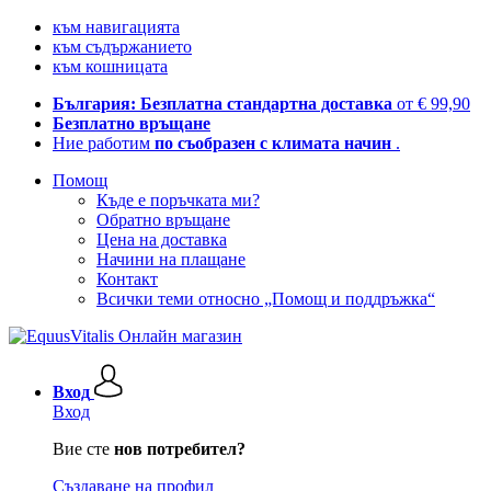
към навигацията
към съдържанието
към кошницата
България: Безплатна стандартна доставка
от € 99,90
Безплатно връщане
Ние работим
по съобразен с климата начин
.
Помощ
Къде е поръчката ми?
Обратно връщане
Цена на доставка
Начини на плащане
Контакт
Всички теми относно „Помощ и поддръжка“
Вход
Вход
Вие сте
нов потребител?
Създаване на профил