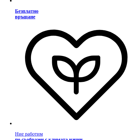
Безплатно
връщане
Ние работим
по съобразен с климата начин
.