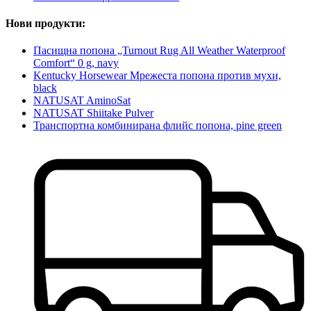
Нови продукти:
Пасищна попона „Turnout Rug All Weather Waterproof
Comfort“ 0 g, navy
Kentucky Horsewear Мрежеста попона против мухи,
black
NATUSAT AminoSat
NATUSAT Shiitake Pulver
Транспортна комбинирана флийс попона, pine green