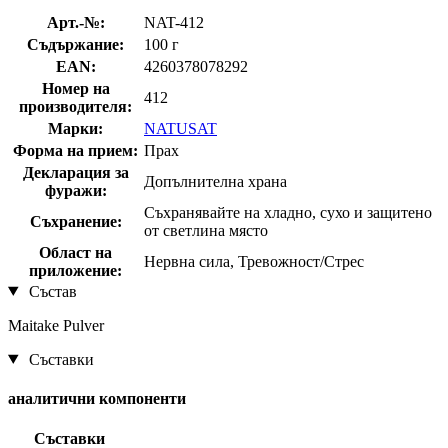
Арт.-№:
NAT-412
Съдържание:
100 г
EAN:
4260378078292
Номер на
412
производителя:
Марки:
NATUSAT
Форма на прием:
Прах
Декларация за
Допълнителна храна
фуражи:
Съхранявайте на хладно, сухо и защитено
Съхранение:
от светлина място
Област на
Нервна сила, Тревожност/Стрес
приложение:
Състав
Maitake Pulver
Съставки
аналитични компоненти
Съставки