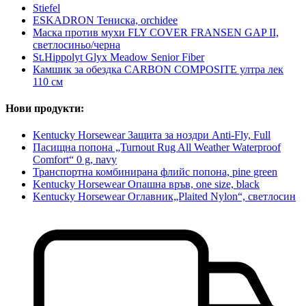
Stiefel
ESKADRON Тениска, orchidee
Маска против мухи FLY COVER FRANSEN GAP II,
светлосиньо/черна
St.Hippolyt Glyx Meadow Senior Fiber
Камшик за обездка CARBON COMPOSITE ултра лек
110 см
Нови продукти:
Kentucky Horsewear Защита за ноздри Anti-Fly, Full
Пасищна попона „Turnout Rug All Weather Waterproof
Comfort“ 0 g, navy
Транспортна комбинирана флийс попона, pine green
Kentucky Horsewear Опашна връв, one size, black
Kentucky Horsewear Оглавник„Plaited Nylon“, светлосин