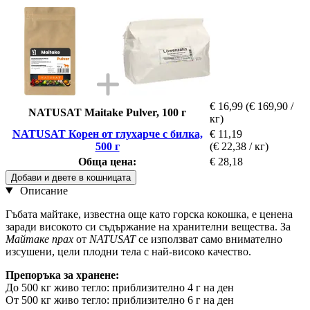
€ 16,99
(€ 169,90 /
NATUSAT Maitake Pulver, 100 г
кг)
NATUSAT Корен от глухарче с билка,
€ 11,19
500 г
(€ 22,38 / кг)
Обща цена:
€ 28,18
Добави и двете в кошницата
Описание
Гъбата майтаке, известна още като горска кокошка, е ценена
заради високото си съдържание на хранителни вещества. За
Майтаке прах
от
NATUSAT
се използват само внимателно
изсушени, цели плодни тела с най-високо качество.
Препоръка за хранене:
До 500 кг живо тегло: приблизително 4 г на ден
От 500 кг живо тегло: приблизително 6 г на ден