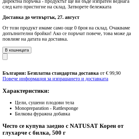
директна поръчка - продуктът ще ви бъде изпратен веднага
след като пристигне на склад.
Затворете бележката
Доставка до четвъртък, 27. август
От този продукт имаме само още 0 броя на склад. Очакваме
допълнителни бройки! Ако се поръчат повече, това може да
повлияе на датата на доставка.
В кошницата
България: Безплатна стандартна доставка
от € 99,90
Повече информация за изпращането и доставката
Характеристики:
Цели, сушени плодови тела
Monopreparation - Rattlesponge
Билкова фуражна добавка
Често се купува заедно с NATUSAT Корен от
глухарче с билка, 500 г