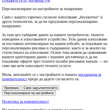
Откажете се от договора тук
Персонализиране на настройките за пазаруване
Само с вашето изрично съгласие използваме „бисквитки“ и
други технологии, за да ви предложим персонализирано
пазаруване.
За тази цел събираме данни за нашите потребители, тяхното
поведение и използваните устройства. Тези данни използваме
за постоянно оптимизиране на нашия уебсайт, за показване на
персонализирана реклама и съдържание, както и за анализ на
статистиката на използване. Освен това можем да сравняваме
вашите криптирани данни с външни доставчици и да ви
показваме оферти чрез техните онлайн рекламни канали — но
само ако вече използвате техните услуги.
Моля, запознайте се с настройките и нашата
декларация за
поверителност
преди да дадете съгласието си.
Приемане
Само задължителните
Персонализиране на настройките
Политика за поверителност
Индивидуални настройки за защита на данните