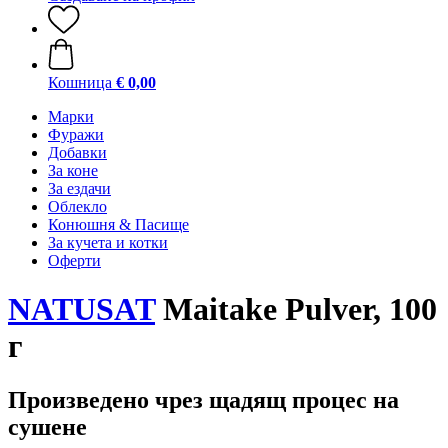
Кошница
€ 0,00
Марки
Фуражи
Добавки
За коне
За ездачи
Облекло
Конюшня & Пасище
За кучета и котки
Оферти
NATUSAT
Maitake Pulver, 100
г
Произведено чрез щадящ процес на
сушене