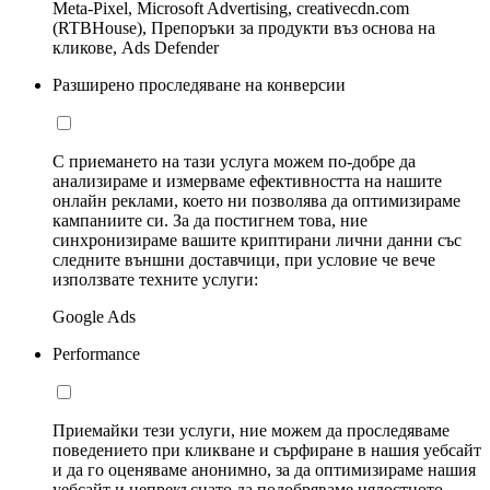
Meta-Pixel, Microsoft Advertising, creativecdn.com
(RTBHouse), Препоръки за продукти въз основа на
кликове, Ads Defender
Разширено проследяване на конверсии
С приемането на тази услуга можем по-добре да
анализираме и измерваме ефективността на нашите
онлайн реклами, което ни позволява да оптимизираме
кампаниите си. За да постигнем това, ние
синхронизираме вашите криптирани лични данни със
следните външни доставчици, при условие че вече
използвате техните услуги:
Google Ads
Performance
Приемайки тези услуги, ние можем да проследяваме
поведението при кликване и сърфиране в нашия уебсайт
и да го оценяваме анонимно, за да оптимизираме нашия
уебсайт и непрекъснато да подобряваме цялостното