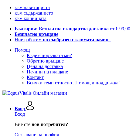
към навигацията
към съдържанието
към кошницата
България: Безплатна стандартна доставка
от € 99,90
Безплатно връщане
Ние работим
по съобразен с климата начин
.
Помощ
Къде е поръчката ми?
Обратно връщане
Цена на доставка
Начини на плащане
Контакт
Всички теми относно „Помощ и поддръжка“
Вход
Вход
Вие сте
нов потребител?
Създаване на профил