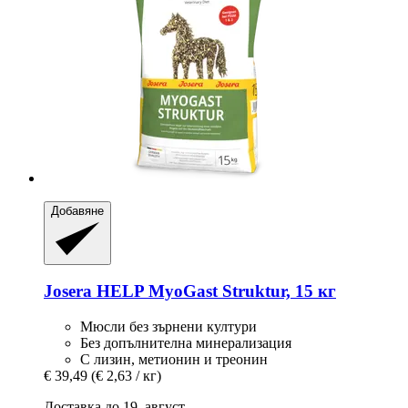
Добавяне
Josera
HELP MyoGast Struktur, 15 кг
Мюсли без зърнени култури
Без допълнителна минерализация
С лизин, метионин и треонин
€ 39,49
(€ 2,63 / кг)
Доставка до 19. август