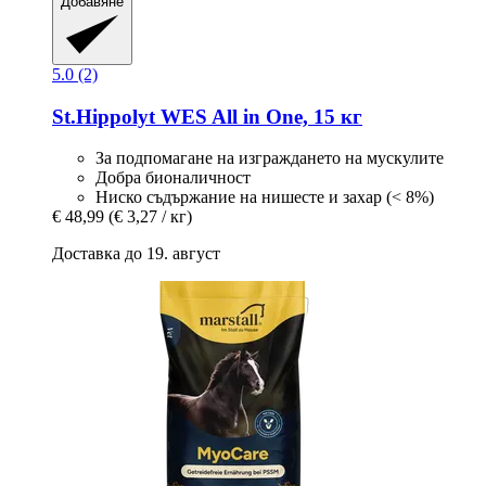
Добавяне
5.0 (2)
St.Hippolyt
WES All in One, 15 кг
За подпомагане на изграждането на мускулите
Добра бионаличност
Ниско съдържание на нишесте и захар (< 8%)
€ 48,99
(€ 3,27 / кг)
Доставка до 19. август