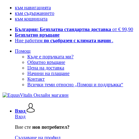
към навигацията
към съдържанието
към кошницата
България: Безплатна стандартна доставка
от € 99,90
Безплатно връщане
Ние работим
по съобразен с климата начин
.
Помощ
Къде е поръчката ми?
Обратно връщане
Цена на доставка
Начини на плащане
Контакт
Всички теми относно „Помощ и поддръжка“
Вход
Вход
Вие сте
нов потребител?
Създаване на профил