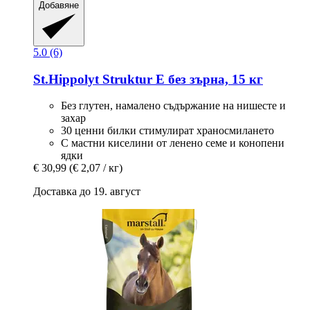
Добавяне
5.0 (6)
St.Hippolyt
Struktur E без зърна, 15 кг
Без глутен, намалено съдържание на нишесте и
захар
30 ценни билки стимулират храносмилането
С мастни киселини от ленено семе и конопени
ядки
€ 30,99
(€ 2,07 / кг)
Доставка до 19. август