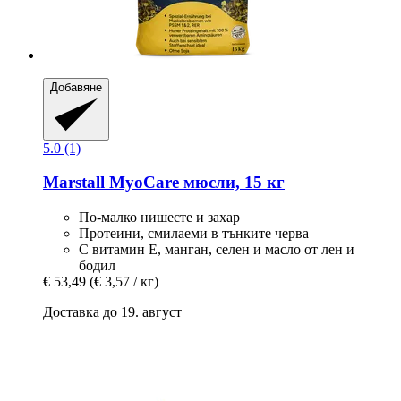
Добавяне
5.0 (1)
Marstall
MyoCare мюсли, 15 кг
По-малко нишесте и захар
Протеини, смилаеми в тънките черва
С витамин Е, манган, селен и масло от лен и
бодил
€ 53,49
(€ 3,57 / кг)
Доставка до 19. август