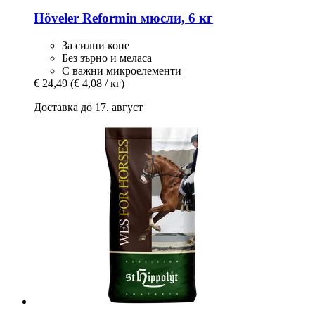
Höveler
Reformin мюсли, 6 кг
За силни коне
Без зърно и меласа
С важни микроелементи
€ 24,49
(€ 4,08 / кг)
Доставка до 17. август