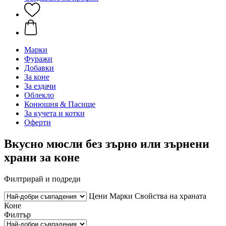
Марки
Фуражи
Добавки
За коне
За ездачи
Облекло
Конюшня & Пасище
За кучета и котки
Оферти
Вкусно мюсли без зърно или зърнени
храни за коне
Филтрирай и подреди
Цени
Марки
Свойства на храната
Коне
Филтър