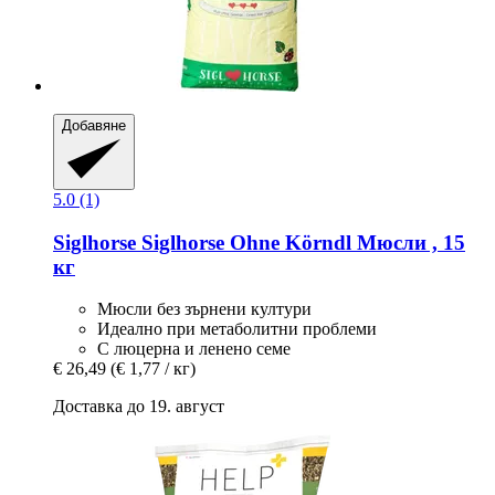
Добавяне
5.0 (1)
Siglhorse
Siglhorse Ohne Körndl Мюсли , 15
кг
Мюсли без зърнени култури
Идеално при метаболитни проблеми
С люцерна и ленено семе
€ 26,49
(€ 1,77 / кг)
Доставка до 19. август