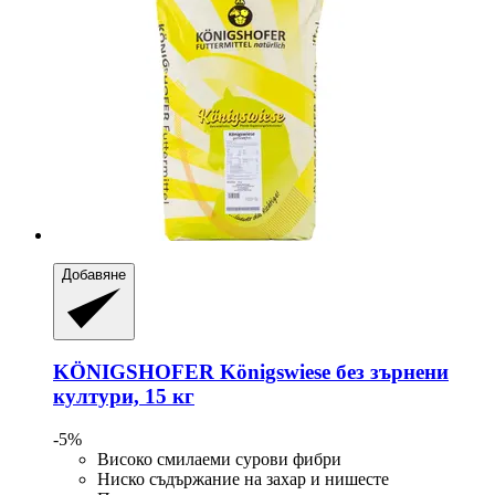
Добавяне
KÖNIGSHOFER
Königswiese без зърнени
култури, 15 кг
-5%
Високо смилаеми сурови фибри
Ниско съдържание на захар и нишесте