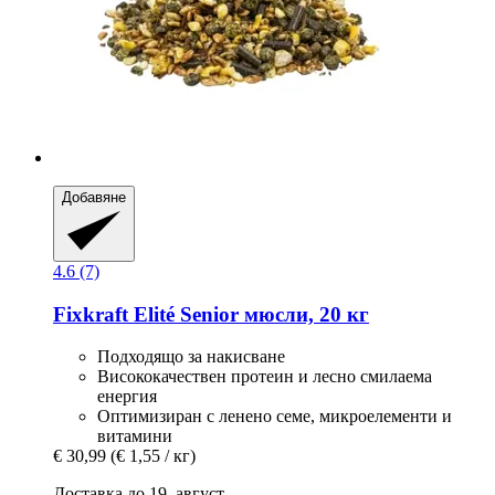
Добавяне
4.6 (7)
Fixkraft Elité
Senior мюсли, 20 кг
Подходящо за накисване
Висококачествен протеин и лесно смилаема
енергия
Оптимизиран с ленено семе, микроелементи и
витамини
€ 30,99
(€ 1,55 / кг)
Доставка до 19. август