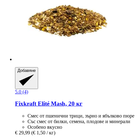
Добавяне
5.0 (4)
Fixkraft Elité
Mash, 20 кг
Смес от пшенични трици, зърно и ябълково пюре
Със смес от билки, семена, плодове и минерали
Особено вкусно
€ 29,99
(€ 1,50 / кг)