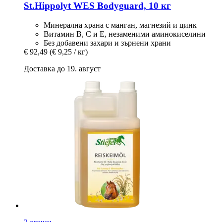
St.Hippolyt
WES Bodyguard, 10 кг
Минерална храна с манган, магнезий и цинк
Витамин В, С и Е, незаменими аминокиселини
Без добавени захари и зърнени храни
€ 92,49
(€ 9,25 / кг)
Доставка до 19. август