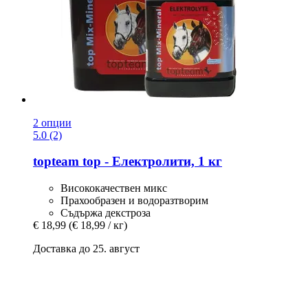
2 опции
5.0 (2)
topteam
top -​ Електролити, 1 кг
Висококачествен микс
Прахообразен и водоразтворим
Съдържа декстроза
€ 18,99
(€ 18,99 / кг)
Доставка до 25. август