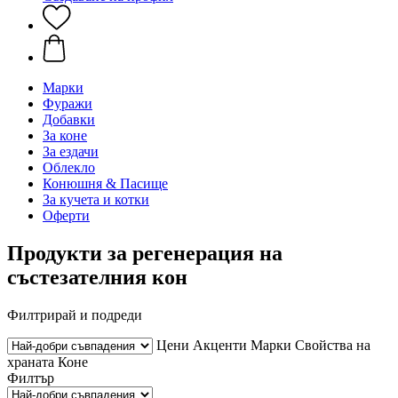
Марки
Фуражи
Добавки
За коне
За ездачи
Облекло
Конюшня & Пасище
За кучета и котки
Оферти
Продукти за регенерация на
състезателния кон
Филтрирай и подреди
Цени
Акценти
Марки
Свойства на
храната
Коне
Филтър