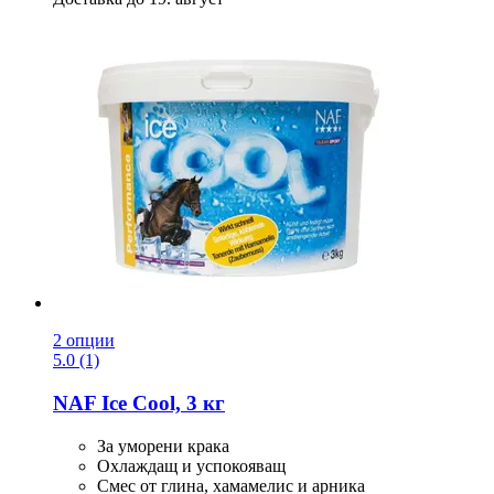
2 опции
5.0 (1)
NAF
Ice Cool, 3 кг
За уморени крака
Охлаждащ и успокояващ
Смес от глина, хамамелис и арника