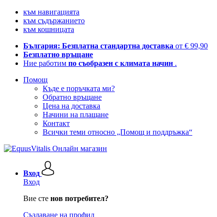
към навигацията
към съдържанието
към кошницата
България: Безплатна стандартна доставка
от € 99,90
Безплатно връщане
Ние работим
по съобразен с климата начин
.
Помощ
Къде е поръчката ми?
Обратно връщане
Цена на доставка
Начини на плащане
Контакт
Всички теми относно „Помощ и поддръжка“
Вход
Вход
Вие сте
нов потребител?
Създаване на профил