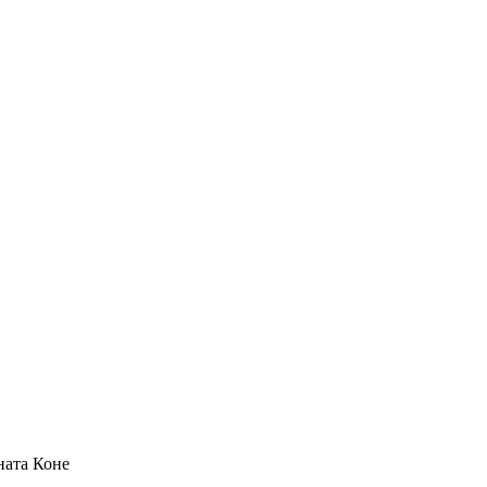
ната
Коне