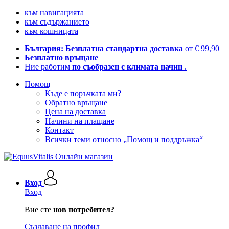
към навигацията
към съдържанието
към кошницата
България: Безплатна стандартна доставка
от € 99,90
Безплатно връщане
Ние работим
по съобразен с климата начин
.
Помощ
Къде е поръчката ми?
Обратно връщане
Цена на доставка
Начини на плащане
Контакт
Всички теми относно „Помощ и поддръжка“
Вход
Вход
Вие сте
нов потребител?
Създаване на профил