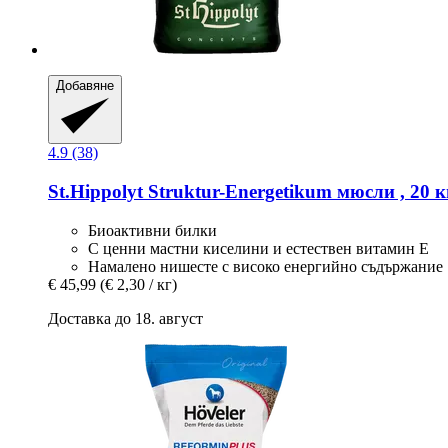
Добавяне
4.9 (38)
St.Hippolyt
Struktur-​Energetikum мюсли , 20 к
Биоактивни билки
С ценни мастни киселини и естествен витамин Е
Намалено нишесте с високо енергийно съдържание
€ 45,99
(€ 2,30 / кг)
Доставка до 18. август