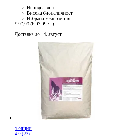
Неподсладен
Висока бионаличност
Избрана композиция
€ 97,99
(€ 97,99 / л)
Доставка до 14. август
4 опции
4.9 (27)