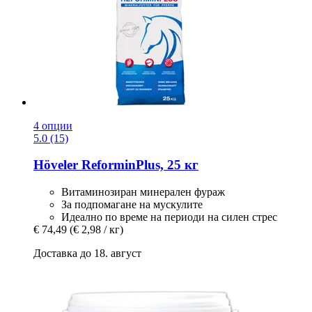
4 опции
5.0 (15)
Höveler
ReforminPlus, 25 кг
Витаминозиран минерален фураж
За подпомагане на мускулите
Идеално по време на периоди на силен стрес
€ 74,49
(€ 2,98 / кг)
Доставка до 18. август