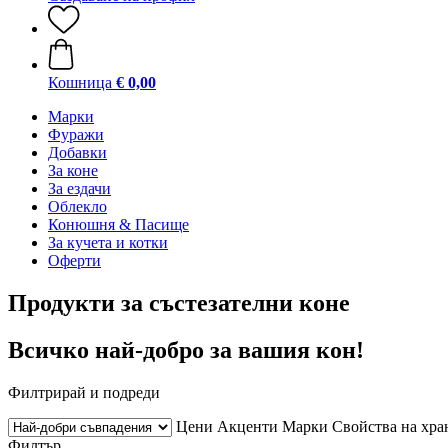
Кошница
€ 0,00
Марки
Фуражи
Добавки
За коне
За ездачи
Облекло
Конюшня & Пасище
За кучета и котки
Оферти
Продукти за състезателни коне
Всичко най-добро за вашия кон!
Филтрирай и подреди
Цени
Акценти
Марки
Свойства на хра
Филтър