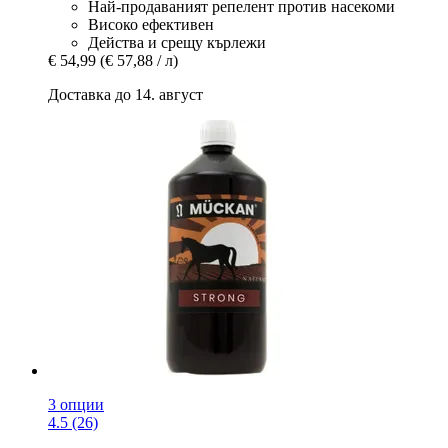
Най-продаваният репелент против насекоми
Високо ефективен
Действа и срещу кърлежи
€ 54,99
(€ 57,88 / л)
Доставка до 14. август
3 опции
4.5 (26)