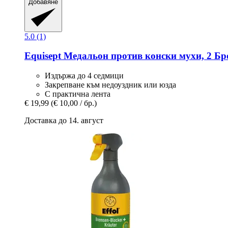
Добавяне
5.0 (1)
Equisept
Медальон против конски мухи, 2 Бр
Издържа до 4 седмици
Закрепване към недоуздник или юзда
С практична лента
€ 19,99
(€ 10,00 / бр.)
Доставка до 14. август