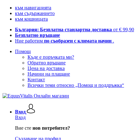
към навигацията
към съдържанието
към кошницата
България: Безплатна стандартна доставка
от € 99,90
Безплатно връщане
Ние работим
по съобразен с климата начин
.
Помощ
Къде е поръчката ми?
Обратно връщане
Цена на доставка
Начини на плащане
Контакт
Всички теми относно „Помощ и поддръжка“
Вход
Вход
Вие сте
нов потребител?
Създаване на профил