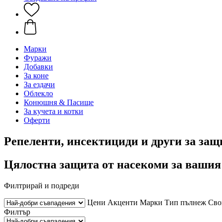
Марки
Фуражи
Добавки
За коне
За ездачи
Облекло
Конюшня & Пасище
За кучета и котки
Оферти
Репеленти, инсектициди и други за защ
Цялостна защита от насекоми за вашия
Филтрирай и подреди
Цени
Акценти
Марки
Тип пълнеж
Сво
Филтър