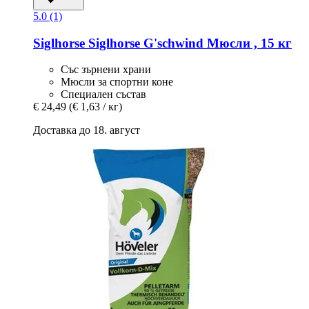
5.0 (1)
Siglhorse
Siglhorse G'schwind Мюсли , 15 кг
Със зърнени храни
Мюсли за спортни коне
Специален състав
€ 24,49
(€ 1,63 / кг)
Доставка до 18. август