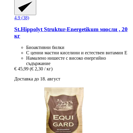
4.9 (38)
St.Hippolyt
Struktur-​Energetikum мюсли , 20
кг
Биоактивни билки
С ценни мастни киселини и естествен витамин Е
Намалено нишесте с високо енергийно
съдържание
€ 45,99
(€ 2,30 / кг)
Доставка до 18. август