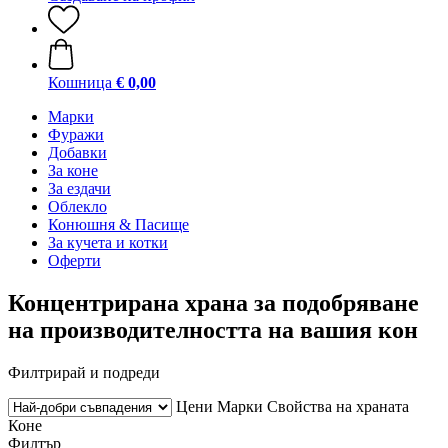
Кошница
€ 0,00
Марки
Фуражи
Добавки
За коне
За ездачи
Облекло
Конюшня & Пасище
За кучета и котки
Оферти
Концентрирана храна за подобряване
на производителността на вашия кон
Филтрирай и подреди
Цени
Марки
Свойства на храната
Коне
Филтър