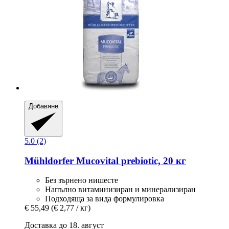
Добавяне
5.0 (2)
Mühldorfer
Mucovital prebiotic, 20 кг
Без зърнено нишесте
Напълно витаминизиран и минерализиран
Подходяща за вида формулировка
€ 55,49
(€ 2,77 / кг)
Доставка до 18. август