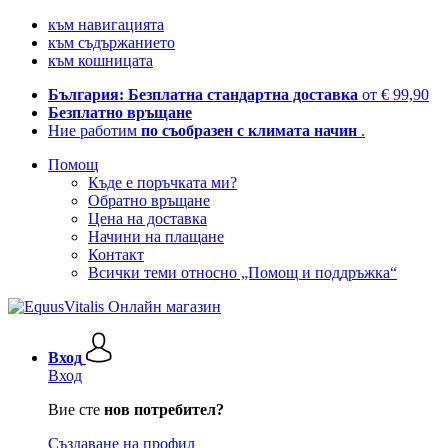
към навигацията
към съдържанието
към кошницата
България: Безплатна стандартна доставка
от € 99,90
Безплатно връщане
Ние работим
по съобразен с климата начин
.
Помощ
Къде е поръчката ми?
Обратно връщане
Цена на доставка
Начини на плащане
Контакт
Всички теми относно „Помощ и поддръжка“
Вход
Вход
Вие сте
нов потребител?
Създаване на профил