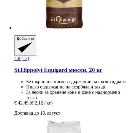
Добавяне
4.8 (13)
St.Hippolyt
Equigard мюсли, 20 кг
Без зърно и с ниско съдържание на въглехидрати
Ниско съдържание на скорбяла и захар
За лесни за хранене коне и коне с наднормено
тегло
€ 42,49
(€ 2,12 / кг)
Доставка до 18. август