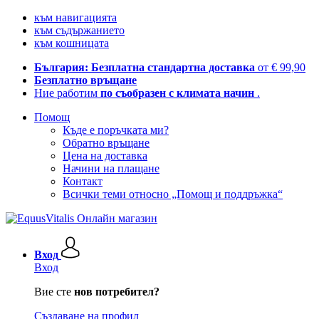
към навигацията
към съдържанието
към кошницата
България: Безплатна стандартна доставка
от € 99,90
Безплатно връщане
Ние работим
по съобразен с климата начин
.
Помощ
Къде е поръчката ми?
Обратно връщане
Цена на доставка
Начини на плащане
Контакт
Всички теми относно „Помощ и поддръжка“
Вход
Вход
Вие сте
нов потребител?
Създаване на профил