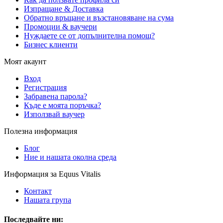
Изпращане & Доставка
Обратно връщане и възстановяване на сума
Промоции & ваучери
Нуждаете се от допълнителна помощ?
Бизнес клиенти
Моят акаунт
Вход
Регистрация
Забравена парола?
Къде е моята поръчка?
Използвай ваучер
Полезна информация
Блог
Ние и нашата околна среда
Информация за Equus Vitalis
Контакт
Нашата група
Последвайте ни: