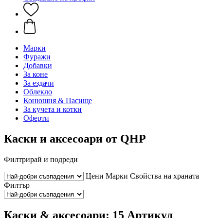
Марки
Фуражи
Добавки
За коне
За ездачи
Облекло
Конюшня & Пасище
За кучета и котки
Оферти
Каски и аксесоари от QHP
Филтрирай и подреди
Цени
Марки
Свойства на храната
Филтър
Каски & аксесоари: 15 Артикул