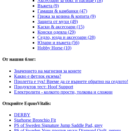
Аксесоари за бокс и пасище (18)
Въжета (9)
Гамаши & камбанки (47)
Грижа за козина & копита (9)
Защита от мухи (49)
Каски & аксесоари (15)
Конски одеяла (29)
Седло, юзда и аксесоари (28)
Юлари и въжета (56)
Hobby Horse (10)
От нашия блог:
Значението на магнезия за конете
Какво е фетлок екзема?
Пролетта е тук! Време да се върнете обратно на седлото!
Продуктов тест: Hoof Support
Електролити - колкото прости, толкова и сложни
Открийте EquusVitalis:
DERBY
Starhorse Bronchio Fit
PS of Sweden Signature Jump Saddle Pad, grey
PS of Sweden Уши против мухи Diamond Quilt, черни