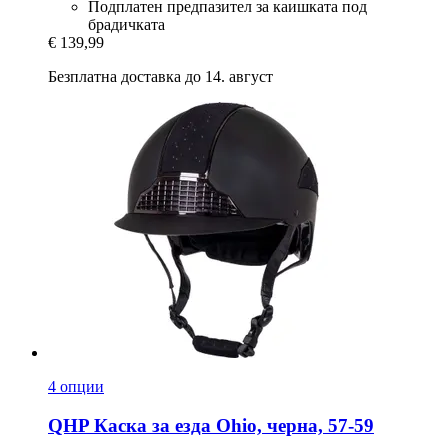
Подплатен предпазител за каишката под
брадичката
€ 139,99
Безплатна доставка до 14. август
4 опции
QHP
Каска за езда Ohio, черна, 57-​59