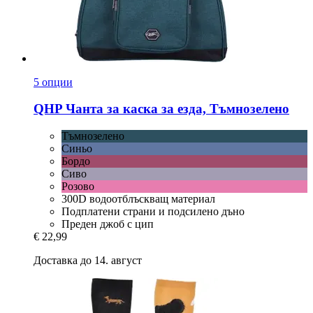
5 опции
QHP
Чанта за каска за езда, Тъмнозелено
Тъмнозелено
Синьо
Бордо
Сиво
Розово
300D водоотблъскващ материал
Подплатени страни и подсилено дъно
Преден джоб с цип
€ 22,99
Доставка до 14. август