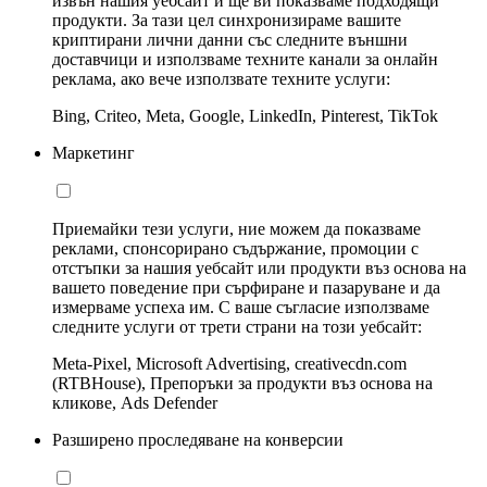
извън нашия уебсайт и ще ви показваме подходящи
продукти. За тази цел синхронизираме вашите
криптирани лични данни със следните външни
доставчици и използваме техните канали за онлайн
реклама, ако вече използвате техните услуги:
Bing, Criteo, Meta, Google, LinkedIn, Pinterest, TikTok
Маркетинг
Приемайки тези услуги, ние можем да показваме
реклами, спонсорирано съдържание, промоции с
отстъпки за нашия уебсайт или продукти въз основа на
вашето поведение при сърфиране и пазаруване и да
измерваме успеха им. С ваше съгласие използваме
следните услуги от трети страни на този уебсайт:
Meta-Pixel, Microsoft Advertising, creativecdn.com
(RTBHouse), Препоръки за продукти въз основа на
кликове, Ads Defender
Разширено проследяване на конверсии