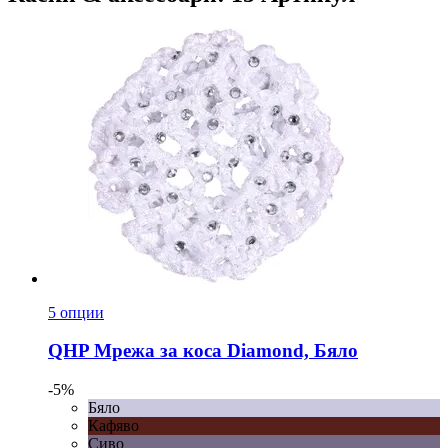
5 опции
QHP
Мрежа за коса Diamond, Бяло
-5%
Бяло
Кафяво
Сиво