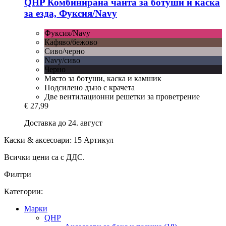
QHP
Комбинирана чанта за ботуши и каска
за езда, Фуксия/Navy
Фуксия/Navy
Кафяво/бежово
Сиво/черно
Navy/сиво
Черно
Място за ботуши, каска и камшик
Подсилено дъно с крачета
Две вентилационни решетки за проветрение
€ 27,99
Доставка до 24. август
Каски & аксесоари: 15 Артикул
Всички цени са с ДДС.
Филтри
Категории:
Марки
QHP