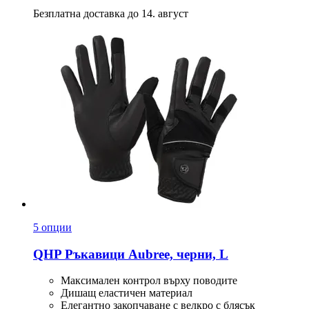
Безплатна доставка до 14. август
5 опции
QHP
Ръкавици Aubree, черни, L
Максимален контрол върху поводите
Дишащ еластичен материал
Елегантно закопчаване с велкро с блясък