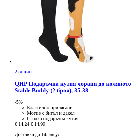
2 опции
QHP
Подаръчна кутия чорапи до коляното
Stable Buddy (2 броя), 35-​38
-5%
Еластично прилягане
Мотив с бигъл и дакел
Сладка подаръчна кутия
€ 14,24
€ 14,99
Доставка до 14. август