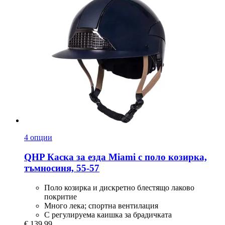
4 опции
QHP
Каска за езда Miami с поло козирка,
тъмносиня, 55-​57
Поло козирка и дискретно блестящо лаково
покритие
Много лека; спортна вентилация
С регулируема каишка за брадичката
€ 139,99