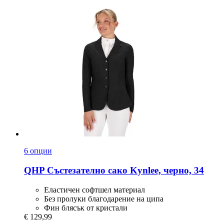
6 опции
QHP
Състезателно сако Kynlee, черно, 34
Еластичен софтшел материал
Без пролуки благодарение на ципа
Фин блясък от кристали
€ 129,99