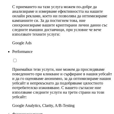
С приемането на тази услуга можем по-добре да
анализираме и измерваме ефективността на нашите
онлайн реклами, което ни позволява да оптимизираме
кампаниите си. За да постигнем това, ние
синхронизираме вашите криптирани лични данни със
следните външни доставчици, при условие че вече
използвате техните услуги:
Google Ads
Performance
Приемайки тези услуги, ние можем да проследяваме
поведението при кликване и сърфиране в нашия уебсайт
и да го оценяваме анонимно, за да оптимизираме нашия
уебсайт и непрекъснато да подобряваме цялостното
потребителско изживяване. С вашето съгласие ние
използваме следните услуги на трети страни на този
уебсайт:
Google Analytics, Clarity, A/B-Testing