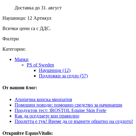
Доставка до 31. август
Наушници: 12 Артикул
Всички цени са с ДДС.
Филтри
Категории:
Марки
PS of Sweden
Наушници (12)
Подложки за седло (57)
От нашия блог:
Атипична конска миопатия
Помощни поводи: помощно средство за начинаещи
Продуктов тест: IROSTOL Equine Skin Forte
Как да оседлаете кон правилно
Пролетта е тук! Време да се върнете обратно на седлото!
Открийте EquusVitalis: