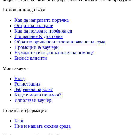
Помощ и поддръжка
Как да направите поръчка
Опции за плащане
Как да ползвате профила си
Изпращане & Доставка
Обратно връщане и възстановяване на сума
Промоции & ваучери
Нуждаете се от допълнителна помощ?
Бизнес клиенти
Моят акаунт
Вход
Регистрация
Забравена парола?
Къде е моята поръчка?
Използвай ваучер
Полезна информация
Блог
Ние и нашата околна среда