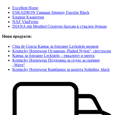
Excellent Horse
ESKADRON Гамаши Stingray Fauxfur Black
Equipur ß-каротин
NAF VitaFerrin
DIANA mit Menthol Спортен балсам в стъклен буркан
Нови продукти:
Chia de Gracia Камък за близане Leckstein морков
Kentucky Horsewear Оглавник„Plaited Nylon“, светлосин
Камък за близане Leckstein – евкалипт и мента
Kentucky Horsewear Подложка за седло за скачане
„Wave“
Kentucky Horsewear Камбанки за копита Solimbra, black