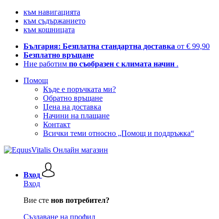
към навигацията
към съдържанието
към кошницата
България: Безплатна стандартна доставка
от € 99,90
Безплатно връщане
Ние работим
по съобразен с климата начин
.
Помощ
Къде е поръчката ми?
Обратно връщане
Цена на доставка
Начини на плащане
Контакт
Всички теми относно „Помощ и поддръжка“
Вход
Вход
Вие сте
нов потребител?
Създаване на профил