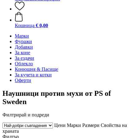
Кошница
€ 0,00
Марки
Фуражи
Добавки
За коне
За ездачи
Облекло
Конюшня & Пасище
За кучета и котки
Оферти
Наушници против мухи от PS of
Sweden
Филтрирай и подреди
Цени
Марки
Размери
Свойства на
храната
Филтър