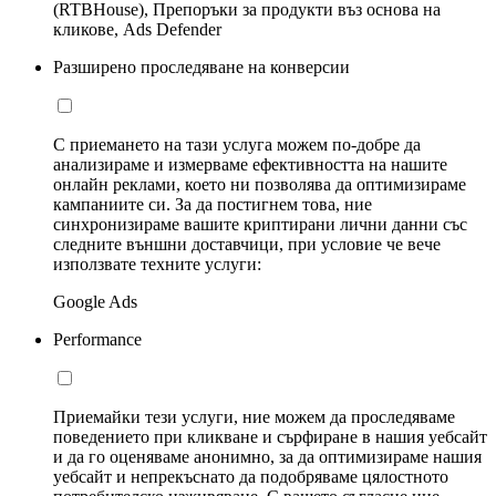
(RTBHouse), Препоръки за продукти въз основа на
кликове, Ads Defender
Разширено проследяване на конверсии
С приемането на тази услуга можем по-добре да
анализираме и измерваме ефективността на нашите
онлайн реклами, което ни позволява да оптимизираме
кампаниите си. За да постигнем това, ние
синхронизираме вашите криптирани лични данни със
следните външни доставчици, при условие че вече
използвате техните услуги:
Google Ads
Performance
Приемайки тези услуги, ние можем да проследяваме
поведението при кликване и сърфиране в нашия уебсайт
и да го оценяваме анонимно, за да оптимизираме нашия
уебсайт и непрекъснато да подобряваме цялостното