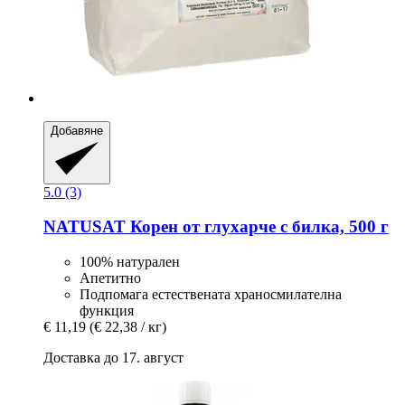
Добавяне
5.0 (3)
NATUSAT
Корен от глухарче с билка, 500 г
100% натурален
Апетитно
Подпомага естествената храносмилателна
функция
€ 11,19
(€ 22,38 / кг)
Доставка до 17. август