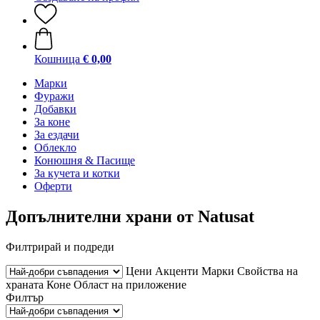
Кошница
€ 0,00
Марки
Фуражи
Добавки
За коне
За ездачи
Облекло
Конюшня & Пасище
За кучета и котки
Оферти
Допълнителни храни от Natusat
Филтрирай и подреди
Цени
Акценти
Марки
Свойства на
храната
Коне
Област на приложение
Филтър