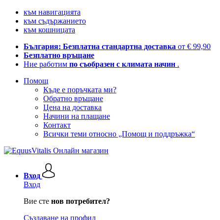
към навигацията
към съдържанието
към кошницата
България: Безплатна стандартна доставка
от € 99,90
Безплатно връщане
Ние работим
по съобразен с климата начин
.
Помощ
Къде е поръчката ми?
Обратно връщане
Цена на доставка
Начини на плащане
Контакт
Всички теми относно „Помощ и поддръжка“
Вход
Вход
Вие сте
нов потребител?
Създаване на профил