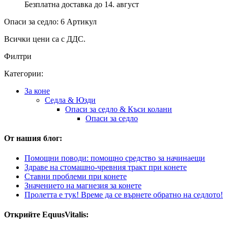
Безплатна доставка до 14. август
Опаси за седло: 6 Артикул
Всички цени са с ДДС.
Филтри
Категории:
За коне
Седла & Юзди
Опаси за седло & Къси колани
Опаси за седло
От нашия блог:
Помощни поводи: помощно средство за начинаещи
Здраве на стомашно-чревния тракт при конете
Ставни проблеми при конете
Значението на магнезия за конете
Пролетта е тук! Време да се върнете обратно на седлото!
Открийте EquusVitalis: