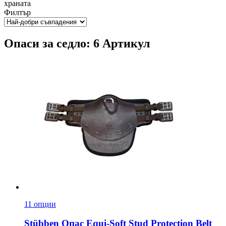
храната
Филтър
Опаси за седло: 6 Артикул
11 опции
Stübben
Опас Equi-​Soft Stud Protection Belt