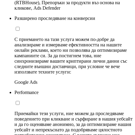
(RTBHouse), Препоръки за продукти въз основа на
кликове, Ads Defender
Разширено проследяване на конверсии
С приемането на тази услуга можем по-добре да
анализираме и измерваме ефективността на нашите
онлайн реклами, което ни позволява да оптимизираме
кампаниите си. За да постигнем това, ние
синхронизираме вашите криптирани лични данни със
следните външни доставчици, при условие че вече
използвате техните услуги:
Google Ads
Performance
Приемайки тези услуги, ние можем да проследяваме
поведението при кликване и сърфиране в нашия уебсайт
и да го оценяваме анонимно, за да оптимизираме нашия
уебсайт и непрекъснато да подобряваме цялостното