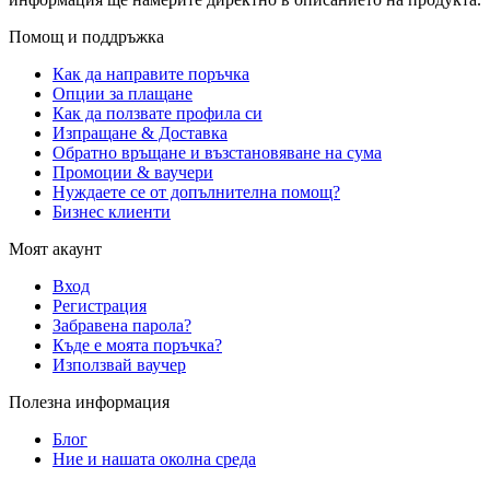
Помощ и поддръжка
Как да направите поръчка
Опции за плащане
Как да ползвате профила си
Изпращане & Доставка
Обратно връщане и възстановяване на сума
Промоции & ваучери
Нуждаете се от допълнителна помощ?
Бизнес клиенти
Моят акаунт
Вход
Регистрация
Забравена парола?
Къде е моята поръчка?
Използвай ваучер
Полезна информация
Блог
Ние и нашата околна среда