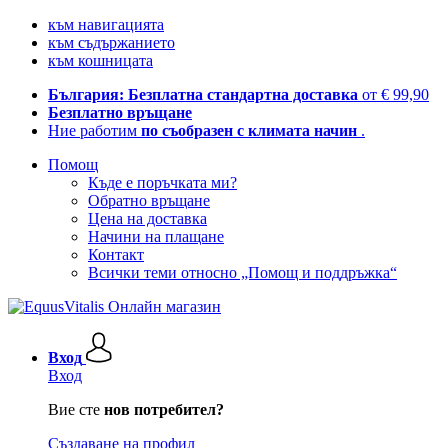
към навигацията
към съдържанието
към кошницата
България: Безплатна стандартна доставка
от € 99,90
Безплатно връщане
Ние работим
по съобразен с климата начин
.
Помощ
Къде е поръчката ми?
Обратно връщане
Цена на доставка
Начини на плащане
Контакт
Всички теми относно „Помощ и поддръжка“
Вход
Вход
Вие сте
нов потребител?
Създаване на профил