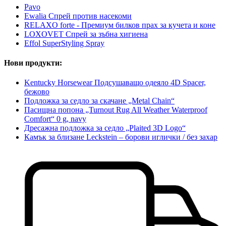
Pavo
Ewalia Спрей против насекоми
RELAXO forte - Премиум билков прах за кучета и коне
LOXOVET Спрей за зъбна хигиена
Effol SuperStyling Spray
Нови продукти:
Kentucky Horsewear Подсушаващо одеяло 4D Spacer,
бежово
Подложка за седло за скачане „Metal Chain“
Пасищна попона „Turnout Rug All Weather Waterproof
Comfort“ 0 g, navy
Дресажна подложка за седло „Plaited 3D Logo“
Камък за близане Leckstein – борови иглички / без захар