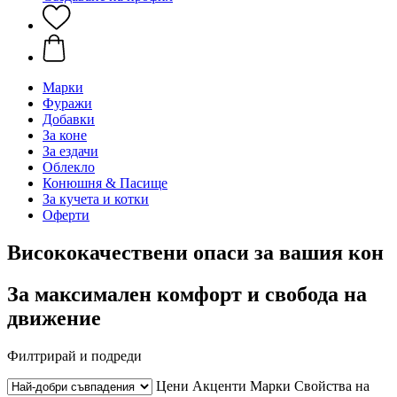
Марки
Фуражи
Добавки
За коне
За ездачи
Облекло
Конюшня & Пасище
За кучета и котки
Оферти
Висококачествени опаси за вашия кон
За максимален комфорт и свобода на
движение
Филтрирай и подреди
Цени
Акценти
Марки
Свойства на