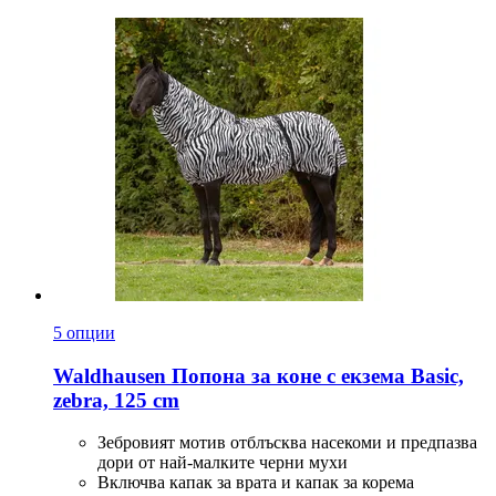
5 опции
Waldhausen
Попона за коне с екзема Basic,
zebra, 125 cm
Зебровият мотив отблъсква насекоми и предпазва
дори от най-малките черни мухи
Включва капак за врата и капак за корема