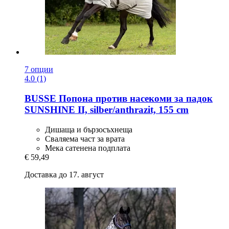
7 опции
4.0 (1)
BUSSE
Попона против насекоми за падок
SUNSHINE II, silber/anthrazit, 155 cm
Дишаща и бързосъхнеща
Сваляема част за врата
Мека сатенена подплата
€ 59,49
Доставка до 17. август