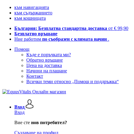
към навигацията
към съдържанието
към кошницата
България: Безплатна стандартна доставка
от € 99,90
Безплатно връщане
Ние работим
по съобразен с климата начин
.
Помощ
Къде е поръчката ми?
Обратно връщане
Цена на доставка
Начини на плащане
Контакт
Всички теми относно „Помощ и поддръжка“
Вход
Вход
Вие сте
нов потребител?
Създаване на профил