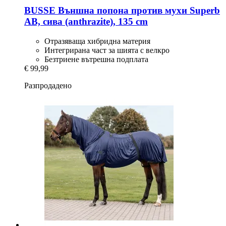
BUSSE
Външна попона против мухи Superb
AB, сива (anthrazite), 135 cm
Отразяваща хибридна материя
Интегрирана част за шията с велкро
Безтриене вътрешна подплата
€ 99,99
Разпродадено