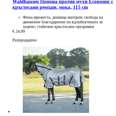
Waldhausen
Попона против мухи Economic с
кръстосани ремъци, мокa, 115 cm
Фина мрежеста, дишаща материя; свобода на
движение благодарение на вдлъбнатината за
ходене; стабилни кръстосани презрамки
€ 24,99
Разпродадено