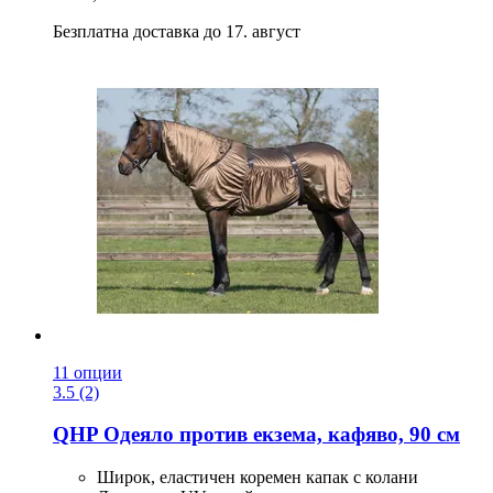
Безплатна доставка до 17. август
11 опции
3.5 (2)
QHP
Одеяло против екзема, кафяво, 90 см
Широк, еластичен коремен капак с колани