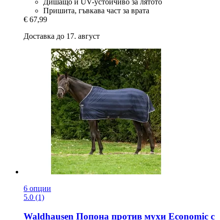
Дишащо и UV-устойчиво за лятото
Пришита, гъвкава част за врата
€ 67,99
Доставка до 17. август
6 опции
5.0 (1)
Waldhausen
Попона против мухи Economic с