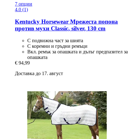
7 опции
4.0 (1)
Kentucky Horsewear
Мрежеста попона
против мухи Classic, silver, 130 cm
С подвижна част за шията
С коремни и гръдни ремъци
Вкл. ремък за опашката и дълъг предпазител за
опашката
€ 94,99
Доставка до 17. август