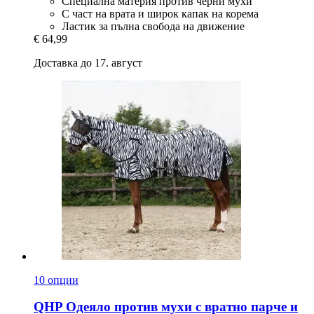
Специална материя против черни мухи
С част на врата и широк капак на корема
Ластик за пълна свобода на движение
€ 64,99
Доставка до 17. август
10 опции
QHP
Одеяло против мухи с вратно парче и