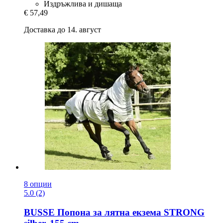
Издръжлива и дишаща
€ 57,49
Доставка до 14. август
8 опции
5.0 (2)
BUSSE
Попона за лятна екзема STRONG