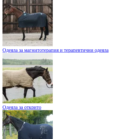
Одеяла за магнитотерапия и терапевтични одеяла
Одеяла за открито