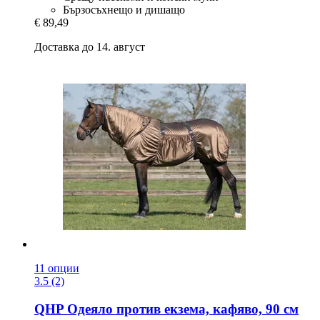
Бързосъхнещо и дишащо
€ 89,49
Доставка до 14. август
11 опции
3.5 (2)
QHP
Одеяло против екзема, кафяво, 90 см