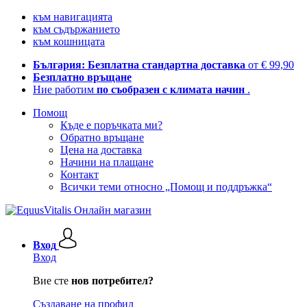
към навигацията
към съдържанието
към кошницата
България: Безплатна стандартна доставка
от € 99,90
Безплатно връщане
Ние работим
по съобразен с климата начин
.
Помощ
Къде е поръчката ми?
Обратно връщане
Цена на доставка
Начини на плащане
Контакт
Всички теми относно „Помощ и поддръжка“
Вход
Вход
Вие сте
нов потребител?
Създаване на профил