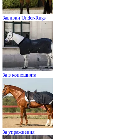
Завивки Under-Rugs
За в конюшнята
За упражнения