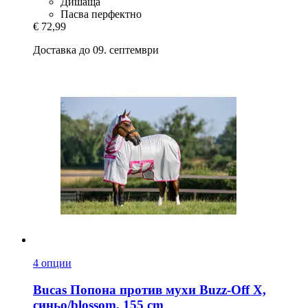
Дишаща
Пасва перфектно
€ 72,99
Доставка до 09. септември
4 опции
Bucas
Попона против мухи Buzz-​Off X,
синьо/blossom, 155 cm