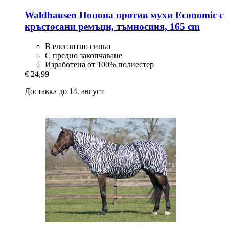
Waldhausen
Попона против мухи Economic с
кръстосани ремъци, тъмносиня, 165 cm
В елегантно синьо
С предно закопчаване
Изработена от 100% полиестер
€ 24,99
Доставка до 14. август