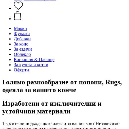
Марки
Фуражи
Добавки
За коне
За ездачи
Облекло
Конюшня & Пасище
За кучета и котки
Оферти
Голямо разнообразие от попони, Rugs,
одеяла за вашето конче
Изработени от изключителни и
устойчиви материали
Търсите ли подходящото одеяло за вашия кон? Независимо
дали става въпрос за одеяло за мразовитите зимни дни, за