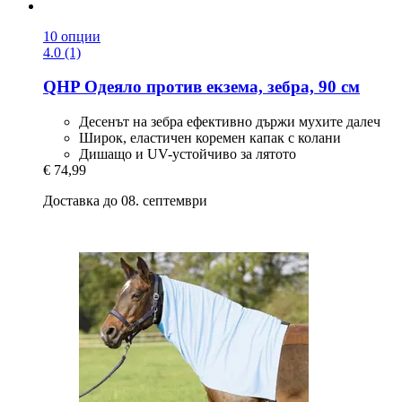
10 опции
4.0 (1)
QHP
Одеяло против екзема, зебра, 90 см
Десенът на зебра ефективно държи мухите далеч
Широк, еластичен коремен капак с колани
Дишащо и UV-устойчиво за лятото
€ 74,99
Доставка до 08. септември