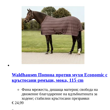
Waldhausen
Попона против мухи Economic с
кръстосани ремъци, мокa, 115 cm
Фина мрежеста, дишаща материя; свобода на
движение благодарение на вдлъбнатината за
ходене; стабилни кръстосани презрамки
€ 24,99