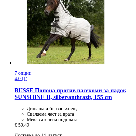
7 опции
4.0 (1)
BUSSE
Попона против насекоми за падок
SUNSHINE II, silber/anthrazit, 155 cm
Дишаща и бързосъхнеща
Сваляема част за врата
Мека сатенена подплата
€ 59,49
Доставка до 14. август