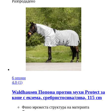
Разпродадено
6 опции
4.0 (1)
Waldhausen
Попона против мухи Protect за
коне с екзема, сребристосива/сива, 115 cm
Фино мрежеста структура на материята