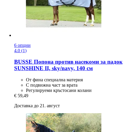
6 опции
4.0 (1)
BUSSE
Попона против насекоми за падок
SUNSHINE II, sky/navy, 140 см
От фина специална материя
С подвижна част за врата
Регулируеми кръстосани колани
€ 59,49
Доставка до 21. август