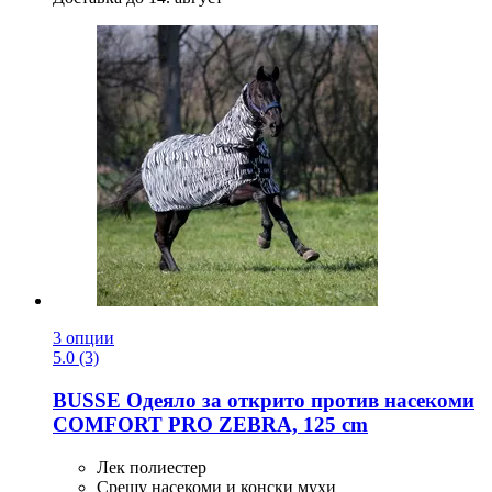
3 опции
5.0 (3)
BUSSE
Одеяло за открито против насекоми
COMFORT PRO ZEBRA, 125 cm
Лек полиестер
Срещу насекоми и конски мухи