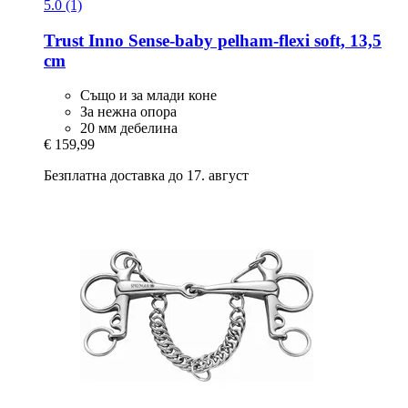
5.0 (1)
Trust
Inno Sense-​baby pelham-​flexi soft, 13,5
cm
Също и за млади коне
За нежна опора
20 мм дебелина
€ 159,99
Безплатна доставка до 17. август