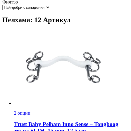
Филтър
Пелхама: 12 Артикул
2 опции
Trust
Baby Pelham Inno Sense – Tongboog
твърд SLIM, 15 mm, 12,5 cm