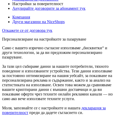
Настройки за поверителност
Анулирайте договорите за абонамент тук
Компания
Други магазини на NiceShops
Откажете се от договора тук
Персонализиране на настройките за пазаруване
Само с вашето изрично съгласие използваме „бисквитки“ и
други технологии, за да ви предложим персонализирано
пазаруване.
За тази цел събираме данни за нашите потребители, тяхното
поведение и използваните устройства. Тези данни използваме
за постоянно оптимизиране на нашия уебсайт, за показване на
персонализирана реклама и съдържание, както и за анализ на
статистиката на използване. Освен това можем да сравняваме
вашите криптирани данни с външни доставчици и да ви
показваме оферти чрез техните онлайн рекламни канали — но
само ако вече използвате техните услуги.
Моля, запознайте се с настройките и нашата
декларация за
поверителност
преди да дадете съгласието си.