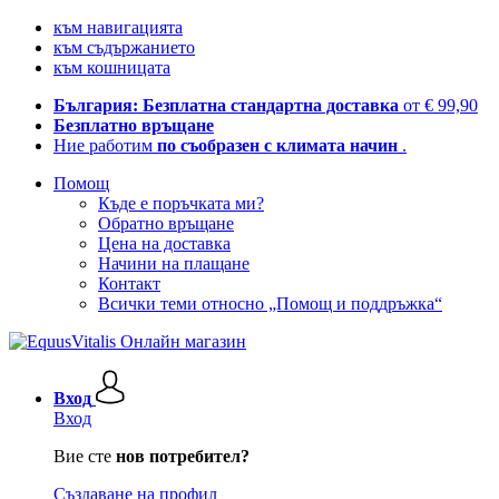
към навигацията
към съдържанието
към кошницата
България: Безплатна стандартна доставка
от € 99,90
Безплатно връщане
Ние работим
по съобразен с климата начин
.
Помощ
Къде е поръчката ми?
Обратно връщане
Цена на доставка
Начини на плащане
Контакт
Всички теми относно „Помощ и поддръжка“
Вход
Вход
Вие сте
нов потребител?
Създаване на профил