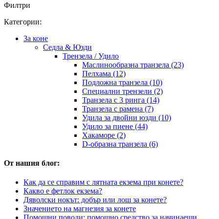
Филтри
Категории:
За коне
Седла & Юзди
Трензела / Удило
Маслинообразна транзела (23)
Пелхама (12)
Подложна транзела (10)
Специални трензели (2)
Транзела с 3 ринга (14)
Транзела с рамена (7)
Удила за двойни юзди (10)
Удило за пиене (44)
Хакаморе (2)
D-образна транзела (6)
От нашия блог:
Как да се справим с лятната екзема при конете?
Какво е фетлок екзема?
Дяволски нокът: добър или лош за конете?
Значението на магнезия за конете
Помощни поводи: помощно средство за начинаещи