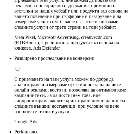
Приемайки тези услуги, ние можем да показваме
реклами, спонсорирано съдържание, промоции с
отстъпки за нашия уебсайт или продукти въз основа на
вашето поведение при сърфиране и пазаруване и да
измерваме успеха им. С ваше съгласие използваме
следните услуги от трети страни на този уебсайт:
Meta-Pixel, Microsoft Advertising, creativecdn.com
(RTBHouse), Препоръки за продукти въз основа на
кликове, Ads Defender
Разширено проследяване на конверсии
С приемането на тази услуга можем по-добре да
анализираме и измерваме ефективността на нашите
онлайн реклами, което ни позволява да оптимизираме
кампаниите си. За да постигнем това, ние
синхронизираме вашите криптирани лични данни със
следните външни доставчици, при условие че вече
използвате техните услуги:
Google Ads
Performance