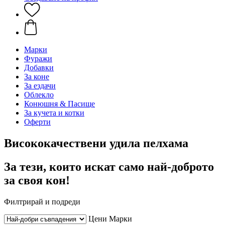
Марки
Фуражи
Добавки
За коне
За ездачи
Облекло
Конюшня & Пасище
За кучета и котки
Оферти
Висококачествени удила пелхама
За тези, които искат само най-доброто
за своя кон!
Филтрирай и подреди
Цени
Марки