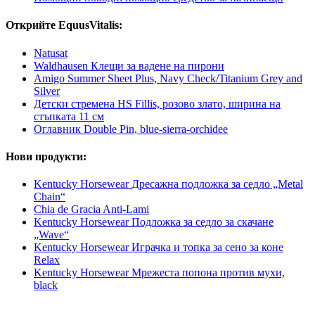
Открийте EquusVitalis:
Natusat
Waldhausen Клещи за вадене на пирони
Amigo Summer Sheet Plus, Navy Check/Titanium Grey and
Silver
Детски стремена HS Fillis, розово злато, ширина на
стъпката 11 см
Оглавник Double Pin, blue-sierra-orchidee
Нови продукти:
Kentucky Horsewear Дресажна подложка за седло „Metal
Chain“
Chia de Gracia Anti-Lami
Kentucky Horsewear Подложка за седло за скачане
„Wave“
Kentucky Horsewear Играчка и топка за сено за коне
Relax
Kentucky Horsewear Мрежеста попона против мухи,
black