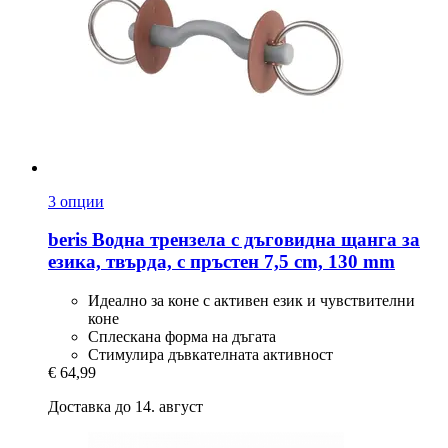
3 опции
beris
Водна трензела с дъговидна щанга за
езика, твърда, с пръстен 7,5 cm, 130 mm
Идеално за коне с активен език и чувствителни
коне
Сплескана форма на дъгата
Стимулира дъвкателната активност
€ 64,99
Доставка до 14. август