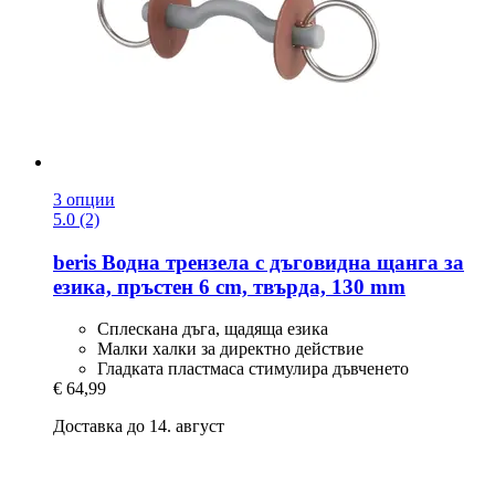
3 опции
5.0 (2)
beris
Водна трензела с дъговидна щанга за
езика, пръстен 6 cm, твърда, 130 mm
Сплескана дъга, щадяща езика
Малки халки за директно действие
Гладката пластмаса стимулира дъвченето
€ 64,99
Доставка до 14. август