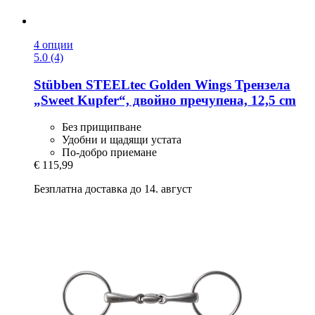
4 опции
5.0 (4)
Stübben STEELtec
Golden Wings Трензела
„Sweet Kupfer“, двойно пречупена, 12,5 cm
Без прищипване
Удобни и щадящи устата
По-добро приемане
€ 115,99
Безплатна доставка до 14. август