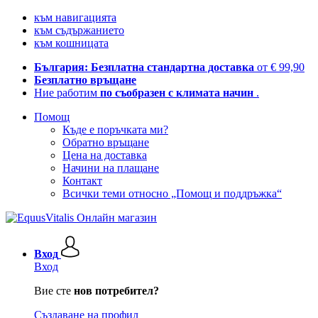
към навигацията
към съдържанието
към кошницата
България: Безплатна стандартна доставка
от € 99,90
Безплатно връщане
Ние работим
по съобразен с климата начин
.
Помощ
Къде е поръчката ми?
Обратно връщане
Цена на доставка
Начини на плащане
Контакт
Всички теми относно „Помощ и поддръжка“
Вход
Вход
Вие сте
нов потребител?
Създаване на профил