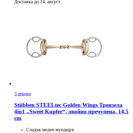
Доставка до 14. август
3 опции
Stübben STEELtec
Golden Wings Трензела
4in1 „Sweet Kupfer“, двойно пречупена, 14,5
cm
Сладък меден мундщук