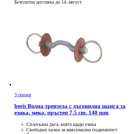
Безплатна доставка до 14. август
3 опции
beris
Водна трензела с дъговидна щанга за
езика, мека, пръстен 7,5 cm, 140 mm
Сплескана дъга, която щади езика
Свободни халки за максимална подвижност