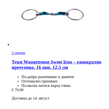
2 опции
Trust
Wassertrense Sweet Iron – еднократно
пречупена, 16 mm, 12,5 cm
По-добро разпенване и дъвчене
Оптимално приемане
По-малък натиск върху езика.
€ 79,99
Доставка до 14. август