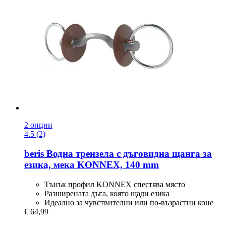
2 опции
4.5 (2)
beris
Водна трензела с дъговидна щанга за
езика, мека KONNEX, 140 mm
Тънък профил KONNEX спестява място
Разширената дъга, която щади езика
Идеално за чувствителни или по-възрастни коне
€ 64,99