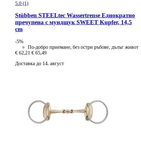
5.0 (1)
Stübben STEELtec
Wassertrense Еднократно
пречупена с мундщук SWEET Kupfer, 14,5
cm
-5%
По-добро приемане, без остри ръбове, дълъг живот
€ 62,21
€ 65,49
Доставка до 14. август