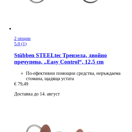
2 опции
5.0 (1)
Stübben STEELtec
Трензела, двойно
пречупена, „Easy Control“, 12,5 cm
По-ефективни помощни средства, неръждаема
стомана, щадяща устата
€ 79,49
Доставка до 14. август