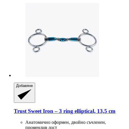
Добавяне
Trust
Sweet Iron – 3 ring elliptical, 13,5 cm
Анатомично оформен, двойно съчленен,
променлив лост