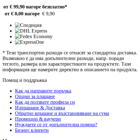
от € 99,90 нагоре
безплатно*
от € 0,00 нагоре
€ 9,90
* Тези транспортни разходи се отнасят за стандартна доставка.
Възможно е да има допълнителни разходи, напр. поради
теглото, размера или характеристиките на продуктите. Тази
информация ще намерите директно в описанието на продукта.
Помощ и поддръжка
Как да направите поръчка
Опции за плащане
Как да ползвате профила си
Изпращане & Доставка
Обратно връщане и възстановяване на сума
Промоции & ваучери
Нуждаете се от допълнителна помощ?
Бизнес клиенти