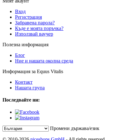
Моят акаунт
Вход
Регистрация
Забравена парола?
Къде е моята поръчка?
Използвай ваучер
Полезна информация
Блог
Ние и нашата околна среда
Информация за Equus Vitalis
Контакт
Нашата група
Последвайте ни:
Промени държава/език
© 2010-2026
niceshops GmbH
- All rights reserved.