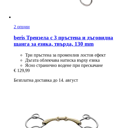
2 опции
beris
Трензела с 3 пръстена и дъговидна
щанга за езика, твърда, 130 mm
Три пръстена за променлив лостов ефект
Дъгата облекчава натиска върху езика
Ясно странично водене при прескачане
€ 129,99
Безплатна доставка до 14. август