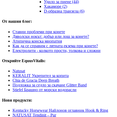
Удило за пиене (44)
Хакаморе (2)
D-образна транзела (6)
От нашия блог:
Ставни проблеми при конете
Дяволски нокът: добър или лош за конете?
Атипична конска миопатия
Как да се справим с лятната екзема при конете?
Електролити - колкото прости, толкова и сложни
Открийте EquusVitalis:
Natusat
KERALIT Укрепител за копита
Chia de Gracia Deep Breath
Подложка за седло за скачане Glitter Band
Stiefel Брашно от морски водорасли
Нови продукти:
Kentucky Horsewear Найлонов оглавник Hook & Ring
NATUSAT Tendinit – Pur