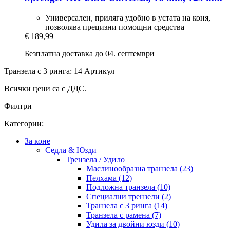
Универсален, приляга удобно в устата на коня,
позволява прецизни помощни средства
€ 189,99
Безплатна доставка до 04. септември
Транзела с 3 ринга: 14 Артикул
Всички цени са с ДДС.
Филтри
Категории:
За коне
Седла & Юзди
Трензела / Удило
Маслинообразна транзела (23)
Пелхама (12)
Подложна транзела (10)
Специални трензели (2)
Транзела с 3 ринга (14)
Транзела с рамена (7)
Удила за двойни юзди (10)