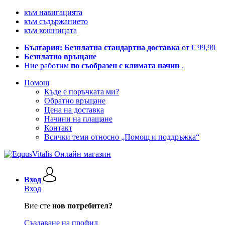
към навигацията
към съдържанието
към кошницата
България: Безплатна стандартна доставка
от € 99,90
Безплатно връщане
Ние работим
по съобразен с климата начин
.
Помощ
Къде е поръчката ми?
Обратно връщане
Цена на доставка
Начини на плащане
Контакт
Всички теми относно „Помощ и поддръжка“
Вход
Вход
Вие сте
нов потребител?
Създаване на профил