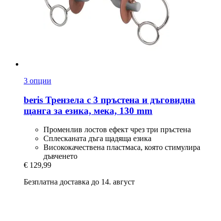
3 опции
beris
Трензела с 3 пръстена и дъговидна
щанга за езика, мека, 130 mm
Променлив лостов ефект чрез три пръстена
Сплесканата дъга щадяща езика
Висококачествена пластмаса, която стимулира
дъвченето
€ 129,99
Безплатна доставка до 14. август