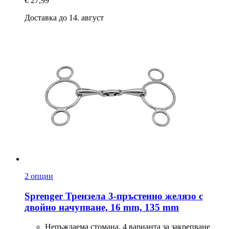
€ 27,99
Доставка до 14. август
2 опции
Sprenger
Трензела 3-​пръстенно желязо с
двойно начупване, 16 mm, 135 mm
Неръждаема стомана, 4 варианта за закрепване