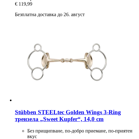
€ 119,99
Безплатна доставка до 26. август
Stübben STEELtec
Golden Wings 3-​Ring
трензела „Sweet Kupfer“, 14,0 cm
Без прищипване, по-добро приемане, по-приятен
вкус