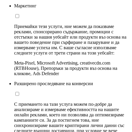
Маркетинг
Приемайки тези услуги, ние можем да показваме
реклами, спонсорирано съдържание, промоции с
отстъпки за нашия уебсайт или продукти въз основа на
вашето поведение при сърфиране и пазаруване и да
измерваме успеха им. С ваше съгласие използваме
следните услуги от трети страни на този уебсайт:
Meta-Pixel, Microsoft Advertising, creativecdn.com
(RTBHouse), Препоръки за продукти въз основа на
кликове, Ads Defender
Разширено проследяване на конверсии
С приемането на тази услуга можем по-добре да
анализираме и измерваме ефективността на нашите
онлайн реклами, което ни позволява да оптимизираме
кампаниите си. За да постигнем това, ние
синхронизираме вашите криптирани лични данни със
следните външни доставчици, при условие че вече