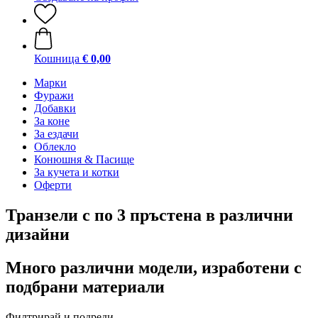
Кошница
€ 0,00
Марки
Фуражи
Добавки
За коне
За ездачи
Облекло
Конюшня & Пасище
За кучета и котки
Оферти
Транзели с по 3 пръстена в различни
дизайни
Много различни модели, изработени с
подбрани материали
Филтрирай и подреди