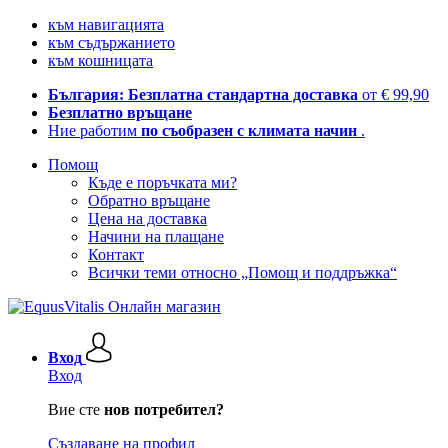
към навигацията
към съдържанието
към кошницата
България: Безплатна стандартна доставка
от € 99,90
Безплатно връщане
Ние работим
по съобразен с климата начин
.
Помощ
Къде е поръчката ми?
Обратно връщане
Цена на доставка
Начини на плащане
Контакт
Всички теми относно „Помощ и поддръжка“
Вход
Вход
Вие сте
нов потребител?
Създаване на профил