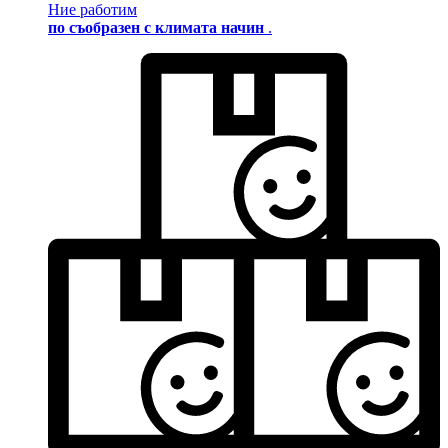
Ние работим
по съобразен с климата начин
.