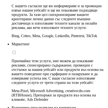
С вашето съгласие ще ви информираме и за промоции
извън нашия уебсайт и ще ви показваме подходящи
продукти. За тази цел синхронизираме вашите
криптирани лични данни със следните външни
доставчици и използваме техните канали за онлайн
реклама, ако вече използвате техните услуги:
Bing, Criteo, Meta, Google, LinkedIn, Pinterest, TikTok
Маркетинг
Приемайки тези услуги, ние можем да показваме
реклами, спонсорирано съдържание, промоции с
отстъпки за нашия уебсайт или продукти въз основа на
вашето поведение при сърфиране и пазаруване и да
измерваме успеха им. С ваше съгласие използваме
следните услуги от трети страни на този уебсайт:
Meta-Pixel, Microsoft Advertising, creativecdn.com
(RTBHouse), Препоръки за продукти въз основа на
кликове, Ads Defender
Разширено проследяване на конверсии