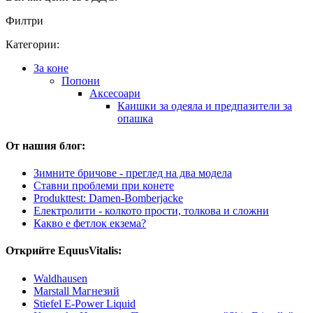
Филтри
Категории:
За коне
Попони
Аксесоари
Каишки за одеяла и предпазители за
опашка
От нашия блог:
Зимните бричове - преглед на два модела
Ставни проблеми при конете
Produkttest: Damen-Bomberjacke
Електролити - колкото прости, толкова и сложни
Какво е фетлок екзема?
Открийте EquusVitalis:
Waldhausen
Marstall Магнезий
Stiefel E-Power Liquid