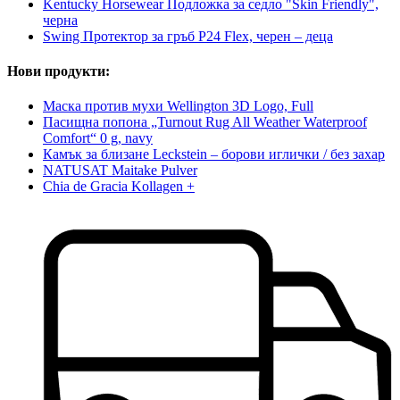
Kentucky Horsewear Подложка за седло "Skin Friendly",
черна
Swing Протектор за гръб P24 Flex, черен – деца
Нови продукти:
Маска против мухи Wellington 3D Logo, Full
Пасищна попона „Turnout Rug All Weather Waterproof
Comfort“ 0 g, navy
Камък за близане Leckstein – борови иглички / без захар
NATUSAT Maitake Pulver
Chia de Gracia Kollagen +