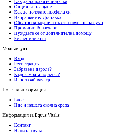
Как да направите поръчка
Опции за плащане
Как да ползвате профила си
Изпращане & Доставка
Обратно връщане и възстановяване на сума
Промоции & ваучери
Нуждаете се от допълнителна помощ?
Бизнес клиенти
Моят акаунт
Вход
Регистрация
Забравена парола?
Къде е моята поръчка?
Използвай ваучер
Полезна информация
Блог
Ние и нашата околна среда
Информация за Equus Vitalis
Контакт
Нашата група