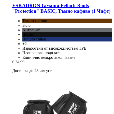
ESKADRON
Гамаши Fetlock Boots
"Protection" BASIC, Тъмно кафяво (1 Чифт)
Тъмно кафяво
Бяло
Антрацит
Черно
Нощно синьо
+2
Изработени от висококачествен TPE
Неопренова подплата
Единично велкро закопчаване
€ 34,99
Доставка до 28. август