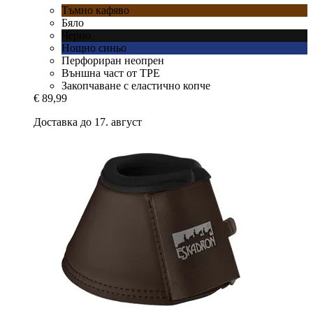
Тъмно кафяво
Бяло
Черно
Нощно синьо
Перфориран неопрен
Външна част от TPE
Закопчаване с еластично копче
€ 89,99
Доставка до 17. август