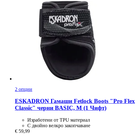
2 опции
ESKADRON
Гамаши Fetlock Boots "Pro Flex
Classic" черни BASIC, M (1 Чифт)
Изработени от TPU материал
С двойно велкро закопчаване
€ 59,99