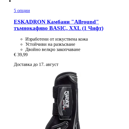
5 опции
ESKADRON
Камбани "Allround"
тъмнокафяво BASIC, XXL (1 Чифт)
Изработени от изкуствена кожа
Устойчиви на разкъсване
Двойно велкро закопчаване
€ 39,99
Доставка до 17. август