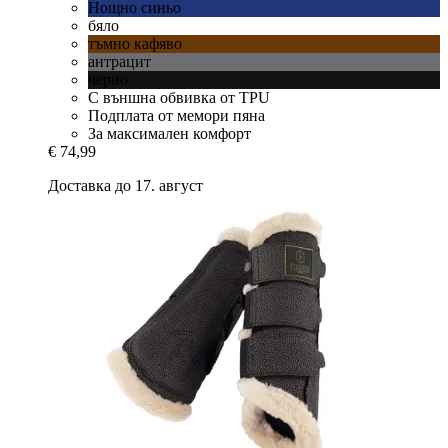
Нощно синьо
бяло
тъмно кафяво
антрацит
черно
С външна обвивка от TPU
Подплата от мемори пяна
За максимален комфорт
€ 74,99
Доставка до 17. август