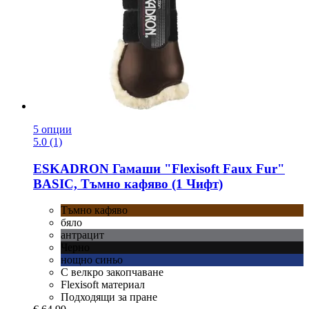
5 опции
5.0 (1)
ESKADRON
Гамаши "Flexisoft Faux Fur"
BASIC, Тъмно кафяво (1 Чифт)
Тъмно кафяво
бяло
антрацит
Черно
нощно синьо
С велкро закопчаване
Flexisoft материал
Подходящи за пране