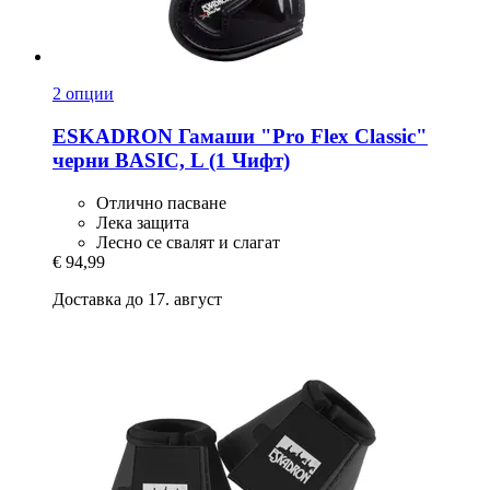
2 опции
ESKADRON
Гамаши "Pro Flex Classic"
черни BASIC, L (1 Чифт)
Отлично пасване
Лека защита
Лесно се свалят и слагат
€ 94,99
Доставка до 17. август