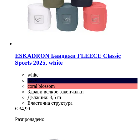
ESKADRON
Бандажи FLEECE Classic
Sports 2025, white
white
navy
coral blossom
Здрави велкро закопчалки
Дължина: 3,5 m
Еластична структура
€ 34,99
Разпродадено