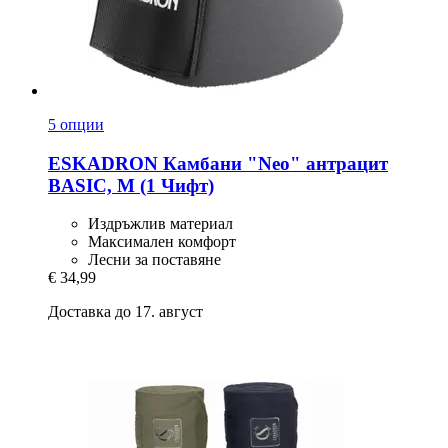
5 опции
ESKADRON
Камбани "Neo" антрацит
BASIC, M (1 Чифт)
Издръжлив материал
Максимален комфорт
Лесни за поставяне
€ 34,99
Доставка до 17. август