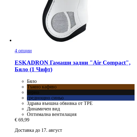
4 опции
ESKADRON
Гамаши задни "Air Compact",
Бяло (1 Чифт)
Бяло
Тъмно кафяво
черно
среднощно синьо
Здрава външна обвивка от TPE
Динамичен вид
Оптимална вентилация
€ 69,99
Доставка до 17. август