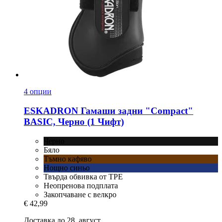
4 опции
ESKADRON
Гамаши задни "Compact"
BASIC, Черно (1 Чифт)
Черно
Бяло
Тъмно кафяво
Нощно синьо
Твърда обвивка от TPE
Неопренова подплата
Закопчаване с велкро
€ 42,99
Доставка до 28. август