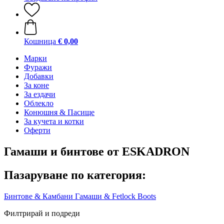
Кошница
€ 0,00
Марки
Фуражи
Добавки
За коне
За ездачи
Облекло
Конюшня & Пасище
За кучета и котки
Оферти
Гамаши и бинтове от ESKADRON
Пазаруване по категория:
Бинтове & Камбани
Гамаши & Fetlock Boots
Филтрирай и подреди