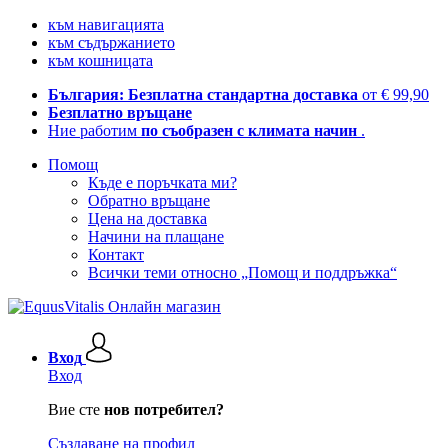
към навигацията
към съдържанието
към кошницата
България: Безплатна стандартна доставка
от € 99,90
Безплатно връщане
Ние работим
по съобразен с климата начин
.
Помощ
Къде е поръчката ми?
Обратно връщане
Цена на доставка
Начини на плащане
Контакт
Всички теми относно „Помощ и поддръжка“
Вход
Вход
Вие сте
нов потребител?
Създаване на профил