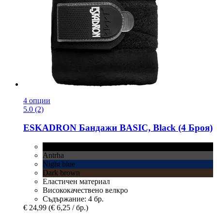
4 опции
5.0 (2)
ESKADRON
Бандажи BASIC, Black (4 Броя)
Black
Antrha
Night blue
Dark brown
Еластичен материал
Висококачествено велкро
Съдържание: 4 бр.
€ 24,99
(€ 6,25 / бр.)