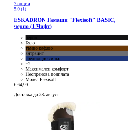
7 опции
5.0 (1)
ESKADRON
Гамаши "Flexisoft" BASIC,
черно (1 Чифт)
черно
Бяло
тъмно кафяво
антрацит
среднощно синьо
+2
Максимален комфорт
Неопренова подплата
Модел Flexisoft
€ 64,99
Доставка до 28. август