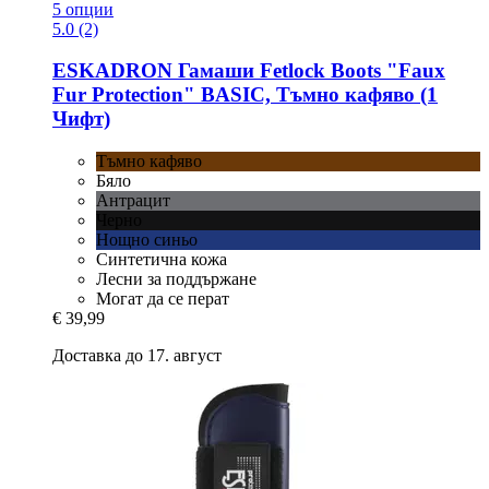
5 опции
5.0 (2)
ESKADRON
Гамаши Fetlock Boots "Faux
Fur Protection" BASIC, Тъмно кафяво (1
Чифт)
Тъмно кафяво
Бяло
Антрацит
Черно
Нощно синьо
Синтетична кожа
Лесни за поддържане
Могат да се перат
€ 39,99
Доставка до 17. август