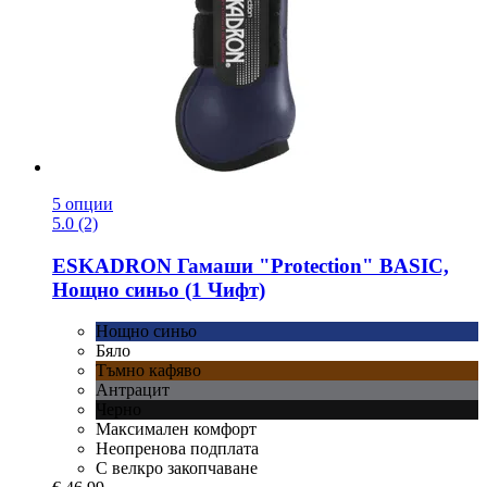
5 опции
5.0 (2)
ESKADRON
Гамаши "Protection" BASIC,
Нощно синьо (1 Чифт)
Нощно синьо
Бяло
Тъмно кафяво
Антрацит
Черно
Максимален комфорт
Неопренова подплата
С велкро закопчаване