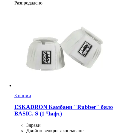
Разпродадено
3 опции
ESKADRON
Камбани "Rubber" бяло
BASIC, S (1 Чифт)
Здрави
Двойно велкро закопчаване