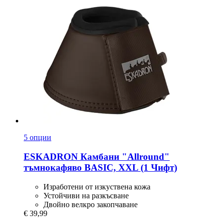
5 опции
ESKADRON
Камбани "Allround"
тъмнокафяво BASIC, XXL (1 Чифт)
Изработени от изкуствена кожа
Устойчиви на разкъсване
Двойно велкро закопчаване
€ 39,99