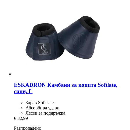
ESKADRON
Камбани за копита Softlate,
сини, L
Здрав Softslate
Абсорбира удари
Лесен за поддръжка
€ 32,99
Разпродадено