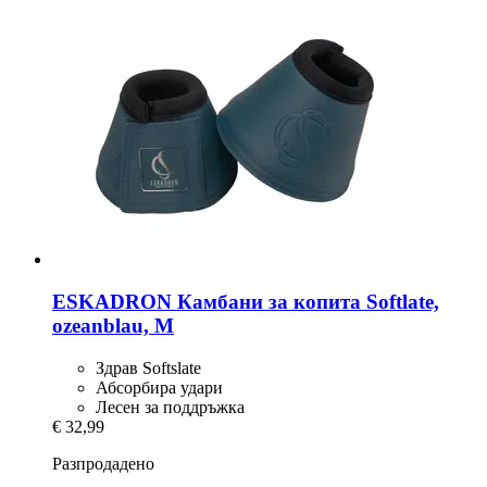
ESKADRON
Камбани за копита Softlate,
ozeanblau, M
Здрав Softslate
Абсорбира удари
Лесен за поддръжка
€ 32,99
Разпродадено