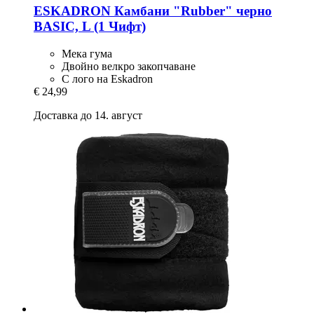
ESKADRON
Камбани "Rubber" черно
BASIC, L (1 Чифт)
Мека гума
Двойно велкро закопчаване
С лого на Eskadron
€ 24,99
Доставка до 14. август