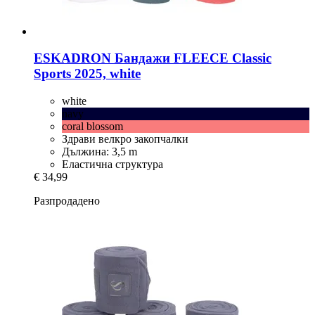
ESKADRON
Бандажи FLEECE Classic
Sports 2025, white
white
navy
coral blossom
Здрави велкро закопчалки
Дължина: 3,5 m
Еластична структура
€ 34,99
Разпродадено