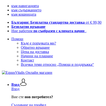
към навигацията
към съдържанието
към кошницата
България: Безплатна стандартна доставка
от € 99,90
Безплатно връщане
Ние работим
по съобразен с климата начин
.
Помощ
Къде е поръчката ми?
Обратно връщане
Цена на доставка
Начини на плащане
Контакт
Всички теми относно „Помощ и поддръжка“
Вход
Вход
Вие сте
нов потребител?
Създаване на профил