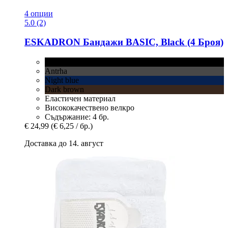
4 опции
5.0 (2)
ESKADRON
Бандажи BASIC, Black (4 Броя)
Black
Antrha
Night blue
Dark brown
Еластичен материал
Висококачествено велкро
Съдържание: 4 бр.
€ 24,99
(€ 6,25 / бр.)
Доставка до 14. август