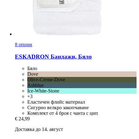
8 опции
ESKADRON
Бандажи, Бяло
Бяло
Dove
Olive-Creme-Dove
Ashblue
Ice-White-Stone
+3
Еластичен флийс материал
Сигурно велкро закопчаване
Комплект от 4 броя с чанта с цип
€ 24,99
Доставка до 14. август