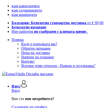
към навигацията
към съдържанието
към кошницата
България: Безплатна стандартна доставка
от € 99,90
Безплатно връщане
Ние работим
по съобразен с климата начин
.
Помощ
Къде е поръчката ми?
Обратно връщане
Цена на доставка
Начини на плащане
Контакт
Всички теми относно „Помощ и поддръжка“
Вход
Вход
Вие сте
нов потребител?
Създаване на профил