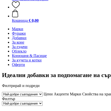
Кошница
€ 0,00
Марки
Фуражи
Добавки
За коне
За ездачи
Облекло
Конюшня & Пасище
За кучета и котки
Оферти
Идеални добавки за подпомагане на съ
Филтрирай и подреди
Цени
Акценти
Марки
Свойства на хра
Филтър