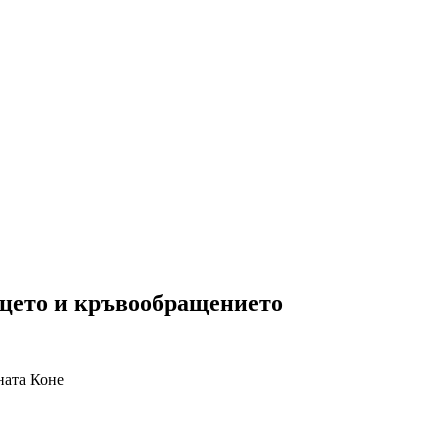
рцето и кръвообращението
ната
Коне