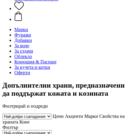
Марки
Фуражи
Добавки
За коне
За ездачи
Облекло
Конюшня & Пасище
За кучета и котки
Оферти
Допълнителни храни, предназначени
да поддържат кожата и козината
Филтрирай и подреди
Цени
Акценти
Марки
Свойства на
храната
Коне
Филтър