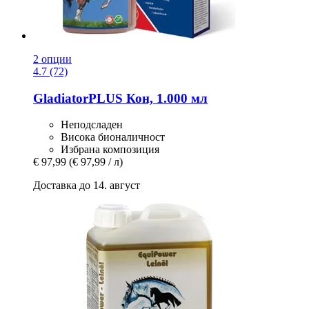
2 опции
4.7 (72)
GladiatorPLUS
Кон, 1.000 мл
Неподсладен
Висока бионаличност
Избрана композиция
€ 97,99
(€ 97,99 / л)
Доставка до 14. август