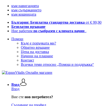
към навигацията
към съдържанието
към кошницата
България: Безплатна стандартна доставка
от € 99,90
Безплатно връщане
Ние работим
по съобразен с климата начин
.
Помощ
Къде е поръчката ми?
Обратно връщане
Цена на доставка
Начини на плащане
Контакт
Всички теми относно „Помощ и поддръжка“
Вход
Вход
Вие сте
нов потребител?
Създаване на профил