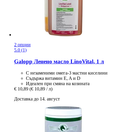
2 опции
5.0 (1)
Galopp
Ленено масло LinoVital, 1 л
С незаменими омега-3 мастни киселини
Съдържа витамин E, A и D
Идеален при смяна на козината
€ 10,89
(€ 10,89 / л)
Доставка до 14. август