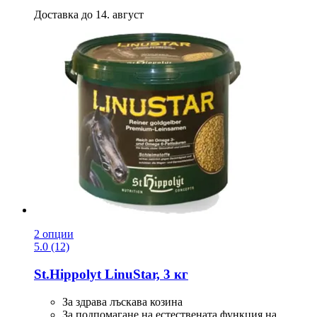
Доставка до 14. август
2 опции
5.0 (12)
St.Hippolyt
LinuStar, 3 кг
За здрава лъскава козина
За подпомагане на естествената функция на