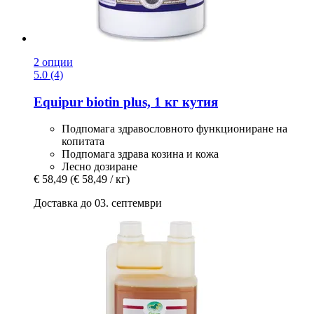
2 опции
5.0 (4)
Equipur
biotin plus, 1 кг кутия
Подпомага здравословното функциониране на
копитата
Подпомага здрава козина и кожа
Лесно дозиране
€ 58,49
(€ 58,49 / кг)
Доставка до 03. септември