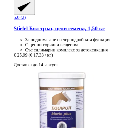
5.0 (2)
Stiefel
Бял трън, цели семена, 1,50 кг
За подпомагане на чернодробната функция
С ценни горчиви вещества
Със силимарин комплекс за детоксикация
€ 25,99
(€ 17,33 / кг)
Доставка до 14. август