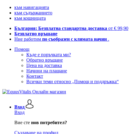
към навигацията
към съдържанието
към кошницата
България: Безплатна стандартна доставка
от € 99,90
Безплатно връщане
Ние работим
по съобразен с климата начин
.
Помощ
Къде е поръчката ми?
Обратно връщане
Цена на доставка
Начини на плащане
Контакт
Всички теми относно „Помощ и поддръжка“
Вход
Вход
Вие сте
нов потребител?
Създаване на профил