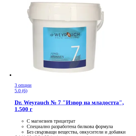
3 опции
5.0 (6)
Dr. Weyrauch
№ 7 "Извор на младостта",
1.500 г
С магнезиев трицитрат
Специално разработена билкова формула
Без свързващи вещества, овкусители и добавки