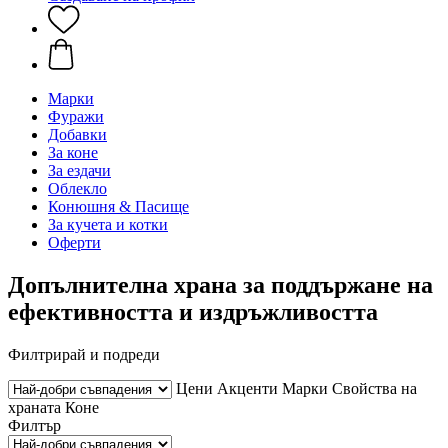
Марки
Фуражи
Добавки
За коне
За ездачи
Облекло
Конюшня & Пасище
За кучета и котки
Оферти
Допълнителна храна за поддържане на
ефективността и издръжливостта
Филтрирай и подреди
Цени
Акценти
Марки
Свойства на
храната
Коне
Филтър