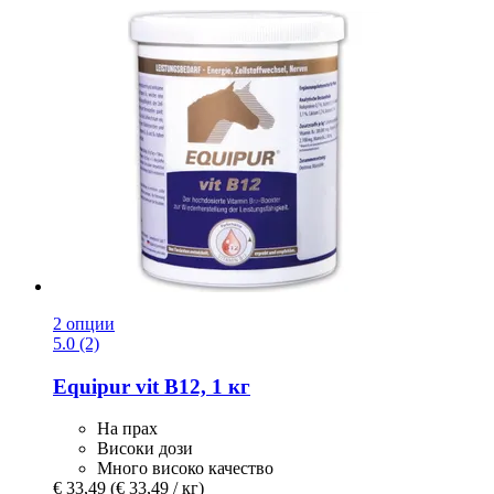
2 опции
5.0 (2)
Equipur
vit B12, 1 кг
На прах
Високи дози
Много високо качество
€ 33,49
(€ 33,49 / кг)