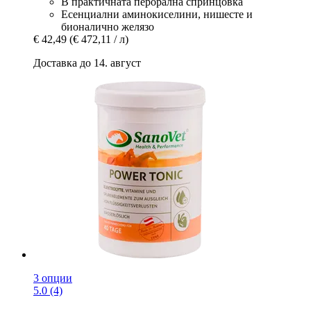
В практичната перорална спринцовка
Есенциални аминокиселини, нишесте и
бионалично желязо
€ 42,49
(€ 472,11 / л)
Доставка до 14. август
3 опции
5.0 (4)