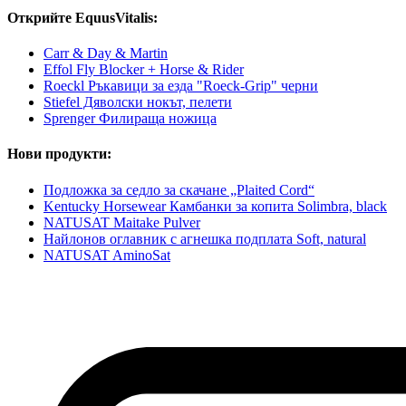
Открийте EquusVitalis:
Carr & Day & Martin
Effol Fly Blocker + Horse & Rider
Roeckl Ръкавици за езда "Roeck-Grip" черни
Stiefel Дяволски нокът, пелети
Sprenger Филираща ножица
Нови продукти:
Подложка за седло за скачане „Plaited Cord“
Kentucky Horsewear Камбанки за копита Solimbra, black
NATUSAT Maitake Pulver
Найлонов оглавник с агнешка подплата Soft, natural
NATUSAT AminoSat