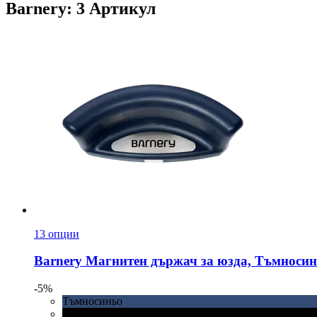
Barnery: 3 Артикул
13 опции
Barnery
Магнитен държач за юзда, Тъмносин
-5%
Тъмносиньо
Черно