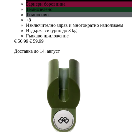
Барнери боровинка
Тъмнозелено
Тъмносиво
+8
Изключително здрав и многократно използваем
Издържа сигурно до 8 kg
Гъвкаво приложение
€ 56,99
€ 59,99
Доставка до 14. август