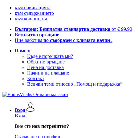
към навигацията
към съдържанието
към кошницата
България: Безплатна стандартна доставка
от € 99,90
Безплатно връщане
Ние работим
по съобразен с климата начин
.
Помощ
Къде е поръчката ми?
Обратно връщане
Цена на доставка
Начини на плащане
Контакт
Всички теми относно „Помощ и поддръжка“
Вход
Вход
Вие сте
нов потребител?
Създаване на профил