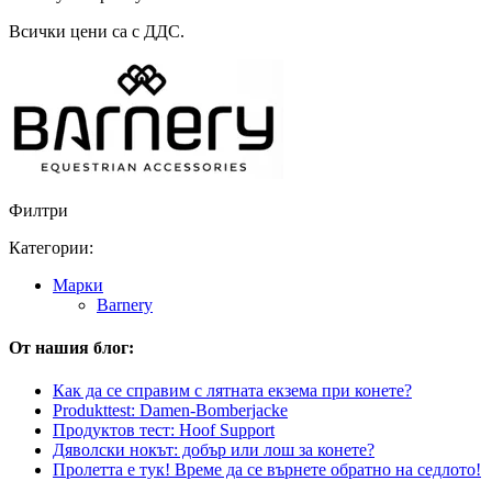
Всички цени са с ДДС.
Филтри
Категории:
Марки
Barnery
От нашия блог:
Как да се справим с лятната екзема при конете?
Produkttest: Damen-Bomberjacke
Продуктов тест: Hoof Support
Дяволски нокът: добър или лош за конете?
Пролетта е тук! Време да се върнете обратно на седлото!