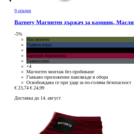
9 опции
Barnery
Магнитен държач за камшик, Масли
-5%
Маслинено
Тъмносиньо
Черно
Барнери боровинка
Тъмносиво
+4
Магнитен монтаж без пробиване
Гъвкаво приложение навсякъде в обора
Освобождава се при удар за по-голяма безопасност
€ 23,74
€ 24,99
Доставка до 14. август