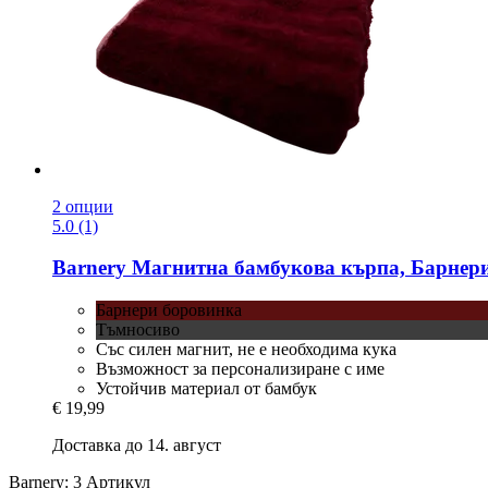
2 опции
5.0 (1)
Barnery
Магнитна бамбукова кърпа, Барнер
Барнери боровинка
Тъмносиво
Със силен магнит, не е необходима кука
Възможност за персонализиране с име
Устойчив материал от бамбук
€ 19,99
Доставка до 14. август
Barnery: 3 Артикул