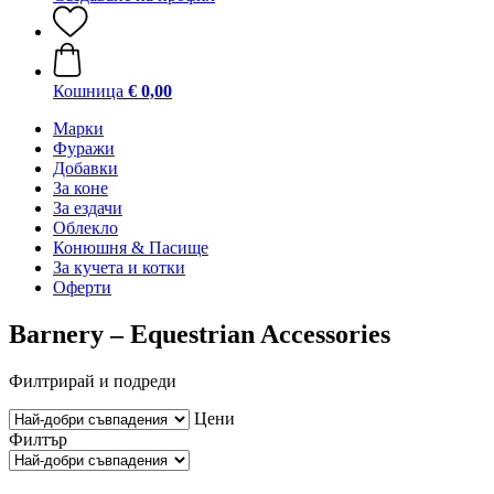
Кошница
€ 0,00
Марки
Фуражи
Добавки
За коне
За ездачи
Облекло
Конюшня & Пасище
За кучета и котки
Оферти
Barnery – Equestrian Accessories
Филтрирай и подреди
Цени
Филтър