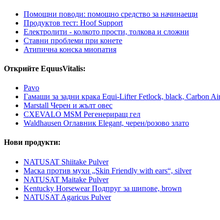
Помощни поводи: помощно средство за начинаещи
Продуктов тест: Hoof Support
Електролити - колкото прости, толкова и сложни
Ставни проблеми при конете
Атипична конска миопатия
Открийте EquusVitalis:
Pavo
Гамаши за задни крака Equi-Lifter Fetlock, black, Carbon Ai
Marstall Черен и жълт овес
CXEVALO MSM Регенериращ гел
Waldhausen Оглавник Elegant, черен/розово злато
Нови продукти:
NATUSAT Shiitake Pulver
Маска против мухи „Skin Friendly with ears“, silver
NATUSAT Maitake Pulver
Kentucky Horsewear Подпруг за шипове, brown
NATUSAT Agaricus Pulver