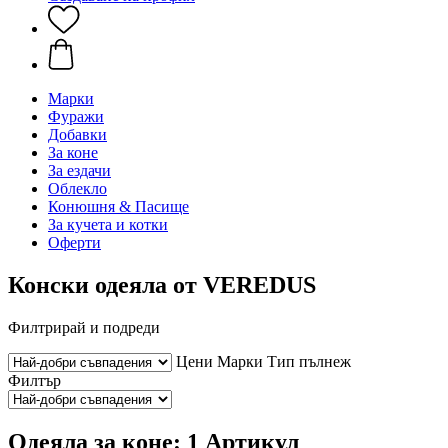
Марки
Фуражи
Добавки
За коне
За ездачи
Облекло
Конюшня & Пасище
За кучета и котки
Оферти
Конски одеяла от VEREDUS
Филтрирай и подреди
Цени
Марки
Тип пълнеж
Филтър
Одеяла за коне: 1 Артикул