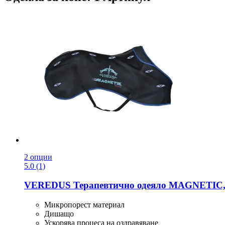
2 опции
5.0 (1)
VEREDUS
Терапевтично одеяло MAGNETIC,
Микропорест материал
Дишащо
Ускорява процеса на оздравяване