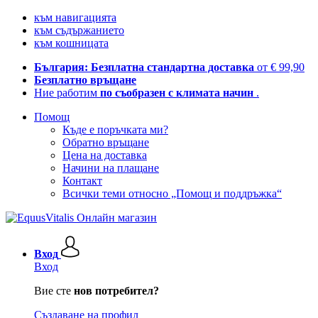
към навигацията
към съдържанието
към кошницата
България: Безплатна стандартна доставка
от € 99,90
Безплатно връщане
Ние работим
по съобразен с климата начин
.
Помощ
Къде е поръчката ми?
Обратно връщане
Цена на доставка
Начини на плащане
Контакт
Всички теми относно „Помощ и поддръжка“
Вход
Вход
Вие сте
нов потребител?
Създаване на профил