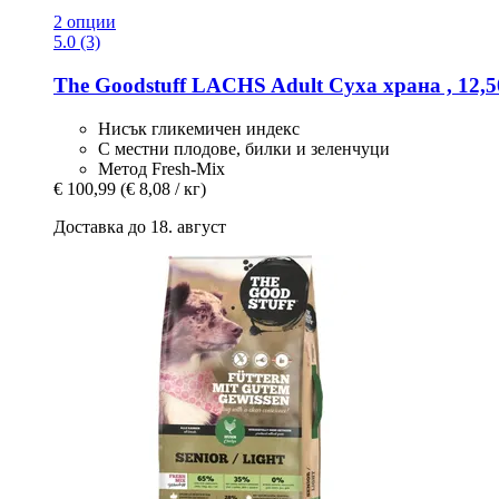
2 опции
5.0 (3)
The Goodstuff
LACHS Adult Суха храна , 12,5
Нисък гликемичен индекс
С местни плодове, билки и зеленчуци
Метод Fresh-Mix
€ 100,99
(€ 8,08 / кг)
Доставка до 18. август