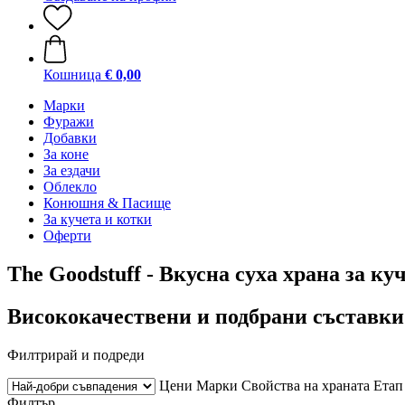
Кошница
€ 0,00
Марки
Фуражи
Добавки
За коне
За ездачи
Облекло
Конюшня & Пасище
За кучета и котки
Оферти
The Goodstuff - Вкусна суха храна за ку
Висококачествени и подбрани съставки
Филтрирай и подреди
Цени
Марки
Свойства на храната
Етап
Филтър