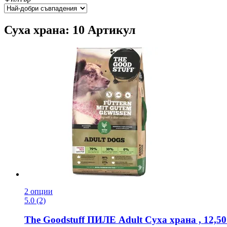
Суха храна: 10 Артикул
2 опции
5.0 (2)
The Goodstuff
ПИЛЕ Adult Суха храна , 12,50