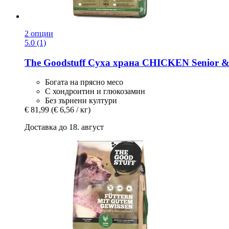
2 опции
5.0 (1)
The Goodstuff
Суха храна CHICKEN Senior & L
Богата на прясно месо
С хондроитин и глюкозамин
Без зърнени култури
€ 81,99
(€ 6,56 / кг)
Доставка до 18. август