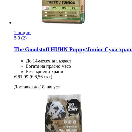
2 опции
5.0 (2)
The Goodstuff
HUHN Puppy/Junior Суха храна 
До 14-месечна възраст
Богата на прясно месо
Без зърнени храни
€ 81,99
(€ 6,56 / кг)
Доставка до 18. август