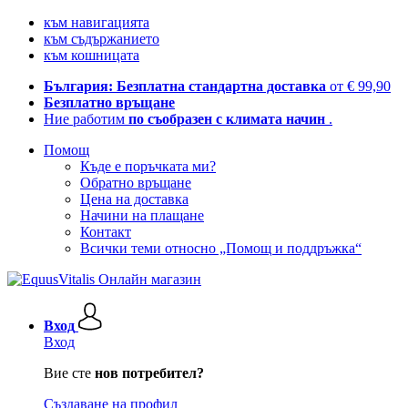
към навигацията
към съдържанието
към кошницата
България: Безплатна стандартна доставка
от € 99,90
Безплатно връщане
Ние работим
по съобразен с климата начин
.
Помощ
Къде е поръчката ми?
Обратно връщане
Цена на доставка
Начини на плащане
Контакт
Всички теми относно „Помощ и поддръжка“
Вход
Вход
Вие сте
нов потребител?
Създаване на профил