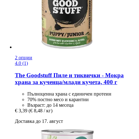
2 опции
4.0 (1)
The Goodstuff
Пиле и тиквички -​ Мокра
храна за кученца/млади кучета, 400 г
Пълноценна храна с единичен протеин
70% постно месо и карантии
Възраст: до 14 месеца
€ 3,39
(€ 8,48 / кг)
Доставка до 17. август