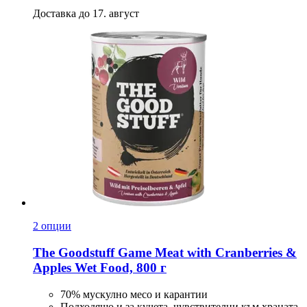
Доставка до 17. август
2 опции
The Goodstuff
Game Meat with Cranberries &
Apples Wet Food, 800 г
70% мускулно месо и карантии
Подходящо и за кучета, чувствителни към храната