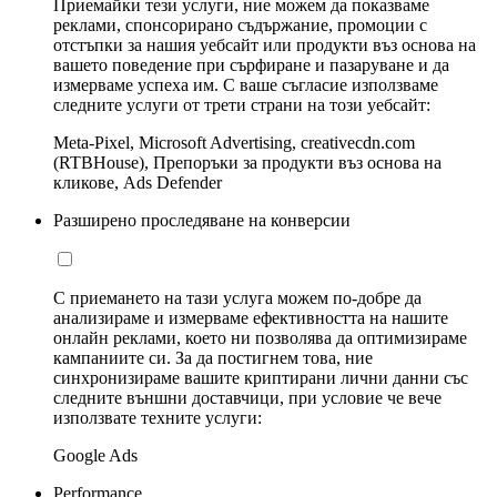
Приемайки тези услуги, ние можем да показваме
реклами, спонсорирано съдържание, промоции с
отстъпки за нашия уебсайт или продукти въз основа на
вашето поведение при сърфиране и пазаруване и да
измерваме успеха им. С ваше съгласие използваме
следните услуги от трети страни на този уебсайт:
Meta-Pixel, Microsoft Advertising, creativecdn.com
(RTBHouse), Препоръки за продукти въз основа на
кликове, Ads Defender
Разширено проследяване на конверсии
С приемането на тази услуга можем по-добре да
анализираме и измерваме ефективността на нашите
онлайн реклами, което ни позволява да оптимизираме
кампаниите си. За да постигнем това, ние
синхронизираме вашите криптирани лични данни със
следните външни доставчици, при условие че вече
използвате техните услуги:
Google Ads
Performance