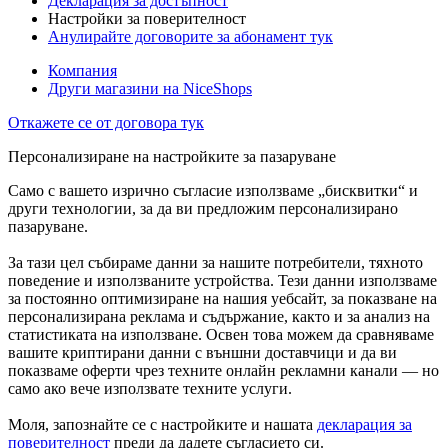
Декларация за достъпност
Настройки за поверителност
Анулирайте договорите за абонамент тук
Компания
Други магазини на NiceShops
Откажете се от договора тук
Персонализиране на настройките за пазаруване
Само с вашето изрично съгласие използваме „бисквитки“ и
други технологии, за да ви предложим персонализирано
пазаруване.
За тази цел събираме данни за нашите потребители, тяхното
поведение и използваните устройства. Тези данни използваме
за постоянно оптимизиране на нашия уебсайт, за показване на
персонализирана реклама и съдържание, както и за анализ на
статистиката на използване. Освен това можем да сравняваме
вашите криптирани данни с външни доставчици и да ви
показваме оферти чрез техните онлайн рекламни канали — но
само ако вече използвате техните услуги.
Моля, запознайте се с настройките и нашата
декларация за
поверителност
преди да дадете съгласието си.