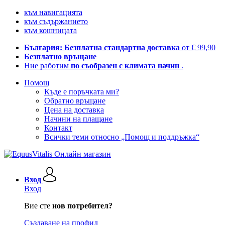
към навигацията
към съдържанието
към кошницата
България: Безплатна стандартна доставка
от € 99,90
Безплатно връщане
Ние работим
по съобразен с климата начин
.
Помощ
Къде е поръчката ми?
Обратно връщане
Цена на доставка
Начини на плащане
Контакт
Всички теми относно „Помощ и поддръжка“
Вход
Вход
Вие сте
нов потребител?
Създаване на профил