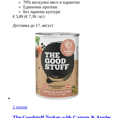
70% мускулно месо и карантии
Единичен протеин
Без зърнени култури
€ 5,89
(€ 7,36 / кг)
Доставка до 17. август
2 опции
The Goodstuff
Turkey with Carrots & Apples