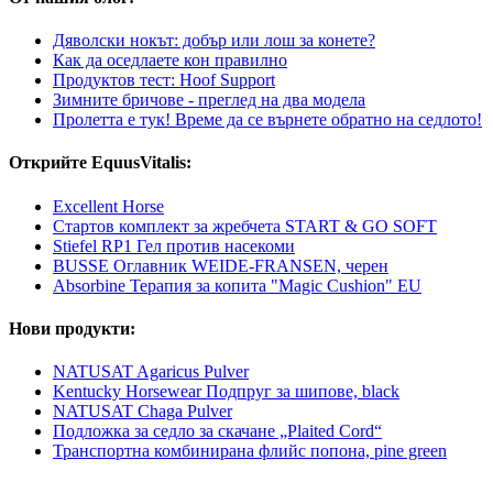
Дяволски нокът: добър или лош за конете?
Как да оседлаете кон правилно
Продуктов тест: Hoof Support
Зимните бричове - преглед на два модела
Пролетта е тук! Време да се върнете обратно на седлото!
Открийте EquusVitalis:
Excellent Horse
Стартов комплект за жребчета START & GO SOFT
Stiefel RP1 Гел против насекоми
BUSSE Оглавник WEIDE-FRANSEN, черен
Absorbine Терапия за копита "Magic Cushion" EU
Нови продукти:
NATUSAT Agaricus Pulver
Kentucky Horsewear Подпруг за шипове, black
NATUSAT Chaga Pulver
Подложка за седло за скачане „Plaited Cord“
Транспортна комбинирана флийс попона, pine green