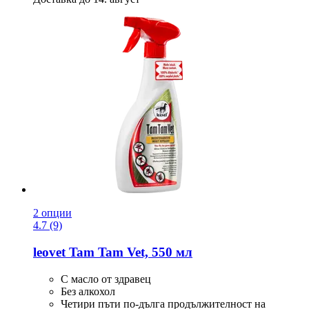
2 опции
4.7 (9)
leovet
Tam Tam Vet, 550 мл
С масло от здравец
Без алкохол
Четири пъти по-дълга продължителност на