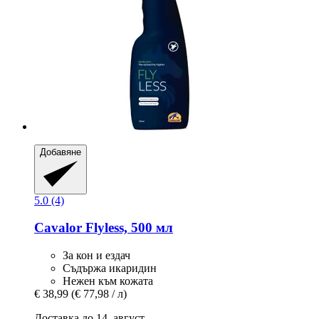
Добавяне
5.0 (4)
Cavalor
Flyless, 500 мл
За кон и ездач
Съдържа икаридин
Нежен към кожата
€ 38,99
(€ 77,98 / л)
Доставка до 14. август