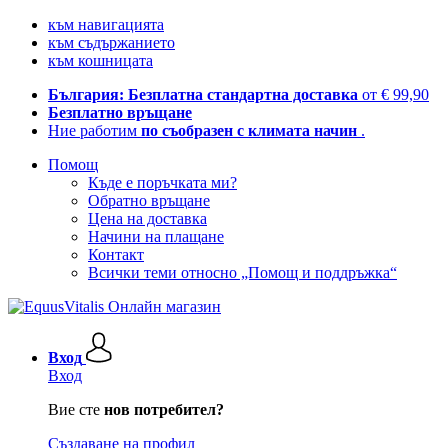
към навигацията
към съдържанието
към кошницата
България: Безплатна стандартна доставка
от € 99,90
Безплатно връщане
Ние работим
по съобразен с климата начин
.
Помощ
Къде е поръчката ми?
Обратно връщане
Цена на доставка
Начини на плащане
Контакт
Всички теми относно „Помощ и поддръжка“
Вход
Вход
Вие сте
нов потребител?
Създаване на профил