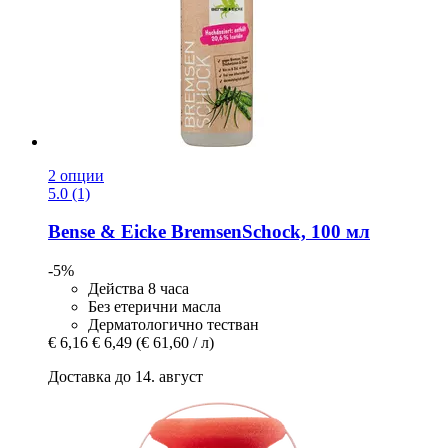
2 опции
5.0 (1)
Bense & Eicke
BremsenSchock, 100 мл
-5%
Действа 8 часа
Без етерични масла
Дерматологично тестван
€ 6,16
€ 6,49
(€ 61,60 / л)
Доставка до 14. август