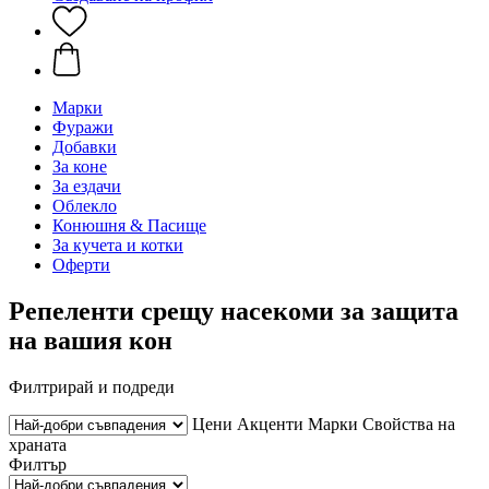
Марки
Фуражи
Добавки
За коне
За ездачи
Облекло
Конюшня & Пасище
За кучета и котки
Оферти
Репеленти срещу насекоми за защита
на вашия кон
Филтрирай и подреди
Цени
Акценти
Марки
Свойства на
храната
Филтър