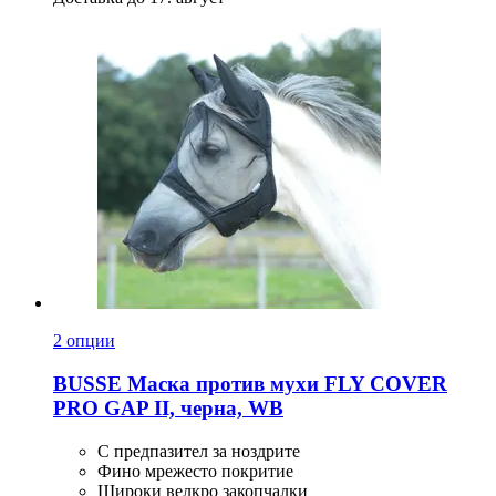
2 опции
BUSSE
Маска против мухи FLY COVER
PRO GAP II, черна, WB
С предпазител за ноздрите
Фино мрежесто покритие
Широки велкро закопчалки