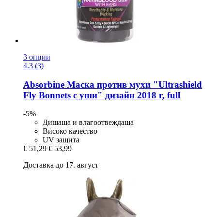
3 опции
4.3 (3)
Absorbine
Маска против мухи "Ultrashield
Fly Bonnets с уши" дизайн 2018 г, full
-5%
Дишаща и влагоотвеждаща
Високо качество
UV защита
€ 51,29
€ 53,99
Доставка до 17. август