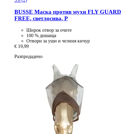
5.0 (2)
BUSSE
Маска против мухи FLY GUARD
FREE, светлосива, P
Широк отвор за очите
100 % дишаща
Отвори за уши и челния кичур
€ 19,99
Разпродадено