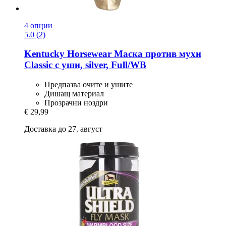
4 опции
5.0 (2)
Kentucky Horsewear
Маска против мухи
Classic с уши, silver, Full/WB
Предпазва очите и ушите
Дишащ материал
Прозрачни ноздри
€ 29,99
Доставка до 27. август