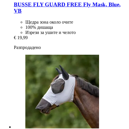
BUSSE
FLY GUARD FREE Fly Mask, Blue,
VB
Щедра зона около очите
100% дишаща
Изрези за ушите и челото
€ 19,99
Разпродадено