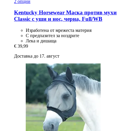
2 опции
Kentucky Horsewear
Маска против мухи
Classic с уши и нос, черна, Full/WB
Изработена от мрежеста материя
С предпазител за ноздрите
Лека и дишаща
€ 39,99
Доставка до 17. август