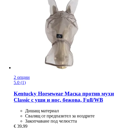
2 опции
5.0 (1)
Kentucky Horsewear
Маска против мухи
Classic с уши и нос, бежова, Full/WB
Дишащ материал
Свалящ се предпазител за ноздрите
Закопчаване под челюстта
€ 39,99