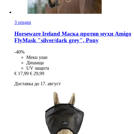
3 опции
Horseware Ireland
Маска против мухи Amigo
FlyMask "silver/dark grey", Pony
-40%
Меки уши
Дишаща
UV защита
€ 17,99
€ 29,99
Доставка до 17. август