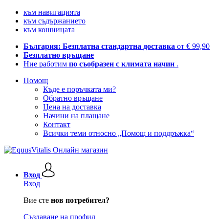
към навигацията
към съдържанието
към кошницата
България: Безплатна стандартна доставка
от € 99,90
Безплатно връщане
Ние работим
по съобразен с климата начин
.
Помощ
Къде е поръчката ми?
Обратно връщане
Цена на доставка
Начини на плащане
Контакт
Всички теми относно „Помощ и поддръжка“
Вход
Вход
Вие сте
нов потребител?
Създаване на профил