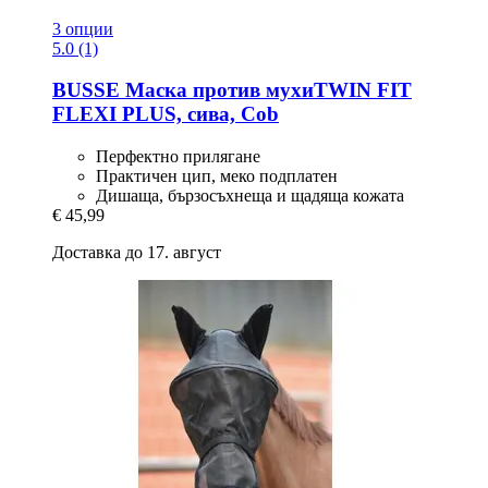
3 опции
5.0 (1)
BUSSE
Маска против мухиTWIN FIT
FLEXI PLUS, сива, Cob
Перфектно прилягане
Практичен цип, меко подплатен
Дишаща, бързосъхнеща и щадяща кожата
€ 45,99
Доставка до 17. август