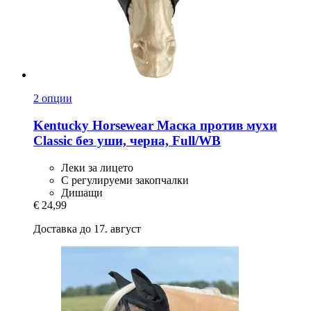
2 опции
Kentucky Horsewear
Маска против мухи
Classic без уши, черна, Full/WB
Леки за лицето
С регулируеми закопчалки
Дишащи
€ 24,99
Доставка до 17. август