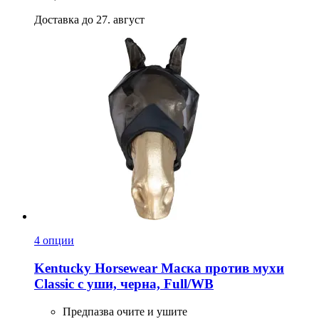
Доставка до 27. август
4 опции
Kentucky Horsewear
Маска против мухи
Classic с уши, черна, Full/WB
Предпазва очите и ушите