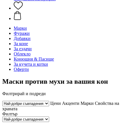
Марки
Фуражи
Добавки
За коне
За ездачи
Облекло
Конюшня & Пасище
За кучета и котки
Оферти
Маски против мухи за вашия кон
Филтрирай и подреди
Цени
Акценти
Марки
Свойства на
храната
Филтър