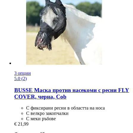
3 опции
5.0 (2)
BUSSE
Маска против насекоми с ресни FLY
COVER, черна, Cob
С фиксирани ресни в областта на носа
С велкро закопчалки
С меки ръбове
€ 21,99