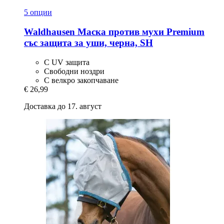
5 опции
Waldhausen
Маска против мухи Premium
със защита за уши, черна, SH
С UV защита
Свободни ноздри
С велкро закопчаване
€ 26,99
Доставка до 17. август