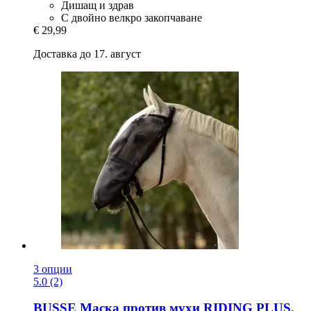
Дишащ и здрав
С двойно велкро закопчаване
€ 29,99
Доставка до 17. август
3 опции
5.0 (2)
BUSSE
Маска против мухи RIDING PLUS,