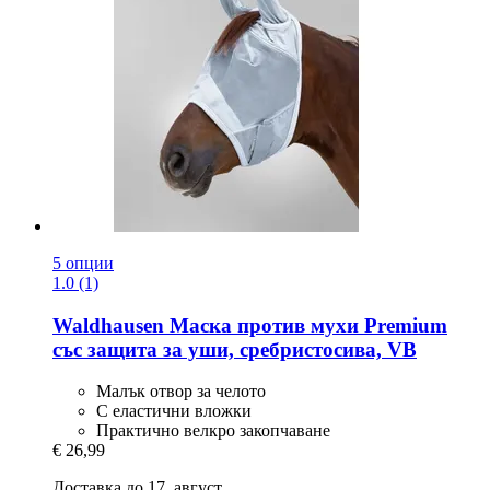
5 опции
1.0 (1)
Waldhausen
Маска против мухи Premium
със защита за уши, сребристосива, VB
Малък отвор за челото
С еластични вложки
Практично велкро закопчаване
€ 26,99
Доставка до 17. август