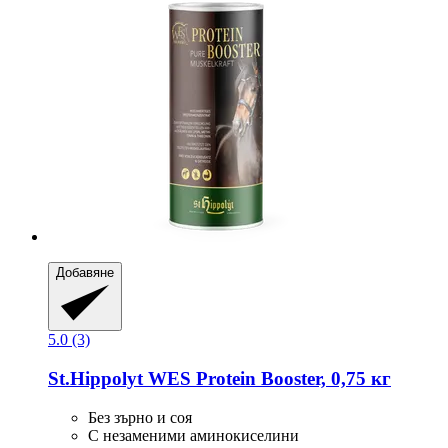
Добавяне
5.0 (3)
St.Hippolyt
WES Protein Booster, 0,75 кг
Без зърно и соя
С незаменими аминокиселини