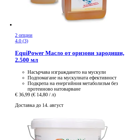
2 опции
4.0 (3)
EquiPower
Масло от оризови зародиши,
2.500 мл
Насърчава изграждането на мускули
Подпомагане на мускулната ефективност
Подкрепа на енергийния метаболизъм без
протеиново натоварване
€ 36,99
(€ 14,80 / л)
Доставка до 14. август