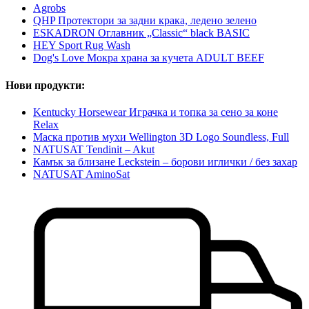
Agrobs
QHP Протектори за задни крака, ледено зелено
ESKADRON Оглавник „Classic“ black BASIC
HEY Sport Rug Wash
Dog's Love Мокра храна за кучета ADULT BEEF
Нови продукти:
Kentucky Horsewear Играчка и топка за сено за коне
Relax
Маска против мухи Wellington 3D Logo Soundless, Full
NATUSAT Tendinit – Akut
Камък за близане Leckstein – борови иглички / без захар
NATUSAT AminoSat