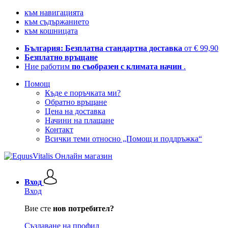
към навигацията
към съдържанието
към кошницата
България: Безплатна стандартна доставка
от € 99,90
Безплатно връщане
Ние работим
по съобразен с климата начин
.
Помощ
Къде е поръчката ми?
Обратно връщане
Цена на доставка
Начини на плащане
Контакт
Всички теми относно „Помощ и поддръжка“
Вход
Вход
Вие сте
нов потребител?
Създаване на профил