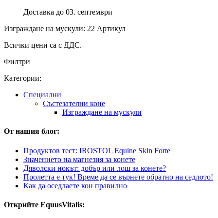
Доставка до 03. септември
Изграждане на мускули: 22 Артикул
Всички цени са с ДДС.
Филтри
Категории:
Специални
Състезателни коне
Изграждане на мускули
От нашия блог:
Продуктов тест: IROSTOL Equine Skin Forte
Значението на магнезия за конете
Дяволски нокът: добър или лош за конете?
Пролетта е тук! Време да се върнете обратно на седлото!
Как да оседлаете кон правилно
Открийте EquusVitalis: