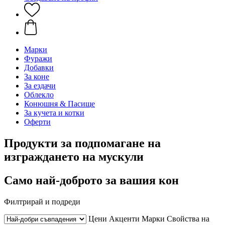
Марки
Фуражи
Добавки
За коне
За ездачи
Облекло
Конюшня & Пасище
За кучета и котки
Оферти
Продукти за подпомагане на
изграждането на мускули
Само най-доброто за вашия кон
Филтрирай и подреди
Цени
Акценти
Марки
Свойства на