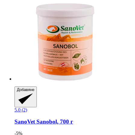
Добавяне
5.0 (2)
SanoVet
Sanobol, 700 г
-5%